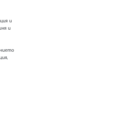
ция и
иня и
ението
ция,