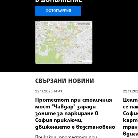
ФОТОГАЛЕРИЯ
СВЪРЗАНИ НОВИНИ
22.11.2025 14:41
22.11.20
Протестът при столичния
Целта
мост "Чавдар" заради
се н
зоните за паркиране в
София
София приключи,
карт
движението е възстановено
тран
вдиг
Приключи протестът при