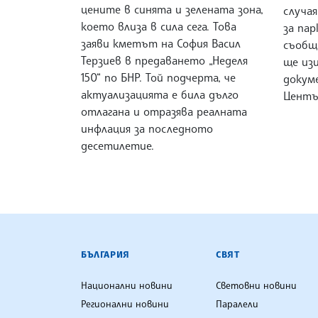
цените в синята и зелената зона,
случа
което влиза в сила сега. Това
за пар
заяви кметът на София Васил
съобщ
Терзиев в предаването „Неделя
ще из
150“ по БНР. Той подчерта, че
докум
актуализацията е била дълго
Център
отлагана и отразява реалната
инфлация за последното
десетилетие.
БЪЛГАРСКА ТЕЛЕГРАФНА АГ
БЪЛГАРИЯ
СВЯТ
Национални новини
Световни новини
Регионални новини
Паралели