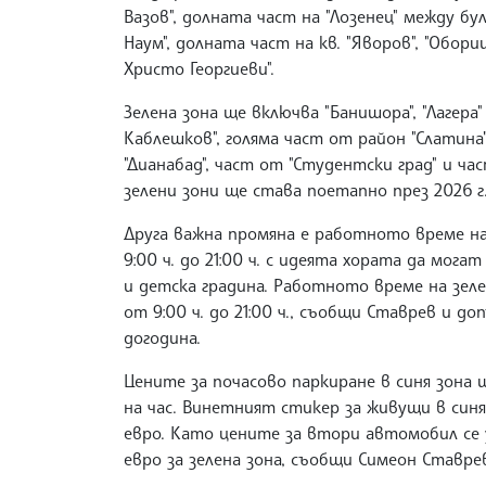
Вазов", долната част на "Лозенец" между бул
Наум", долната част на кв. "Яворов", "Обори
Христо Георгиеви".
Зелена зона ще включва "Банишора", "Лагера
Каблешков", голяма част от район "Слатина" (
"Дианабад", част от "Студентски град" и ч
зелени зони ще става поетапно през 2026 г.
Друга важна промяна е работното време на
9:00 ч. до 21:00 ч. с идеята хората да мог
и детска градина. Работното време на зел
от 9:00 ч. до 21:00 ч., съобщи Ставрев и д
догодина.
Цените за почасово паркиране в синя зона ще
на час. Винетният стикер за живущи в синя 
евро. Като цените за втори автомобил се у
евро за зелена зона, съобщи Симеон Ставре