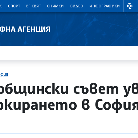
ВАЛ
К
СПОРТ
БГ СВЯТ
СНИМКИ
ВИДЕО
ИНФОГРАФИКИ
АФНА АГЕНЦИЯ
офия
общински съвет ув
ркирането в София