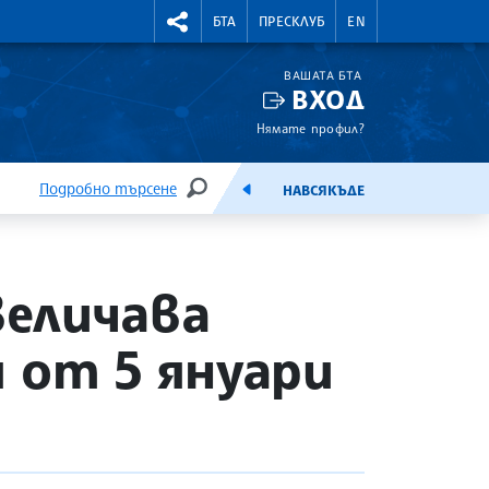
УТНИ КУРСОВЕ
RIGHTMENU.SOCIAL
БТА
ПРЕСКЛУБ
EN
ВАШАТА БТА
ВХОД
Нямате профил?
Подробно търсене
НАВСЯКЪДЕ
ТЪРСЕНЕ
ЕМИСИЯ
еличава
 от 5 януари