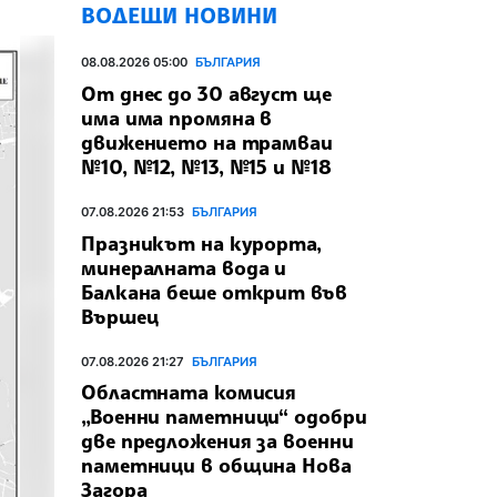
ВОДЕЩИ НОВИНИ
08.08.2026 05:00
БЪЛГАРИЯ
От днес до 30 август ще
има има промяна в
движението на трамваи
№10, №12, №13, №15 и №18
07.08.2026 21:53
БЪЛГАРИЯ
Празникът на курорта,
минералната вода и
Балкана беше открит във
Вършец
07.08.2026 21:27
БЪЛГАРИЯ
Областната комисия
„Военни паметници“ одобри
две предложения за военни
паметници в община Нова
Загора