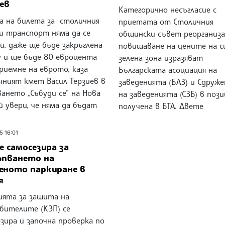
ев
Категорично несъгласие с
а на билета за столичния
приетата от Столичния
ки транспорт няма да се
общински съвет реорганиза
, даже ще бъде закръглена
повишаване на цените на с
у и ще бъде 80 евроцента
зелена зона изразяват
риемне на еврото, каза
Българската асоциация на
чният кмет Васил Терзиев в
заведенията (БАЗ) и Сдруж
ането „Събуди се“ на Нова
на заведенията (СЗБ) в пози
й увери, че няма да бъдат
получена в БТА. Двете
5 16:01
е самосезира за
ъпването на
еното паркиране в
я
ията за защита на
бителите (КЗП) се
зира и започна проверка по