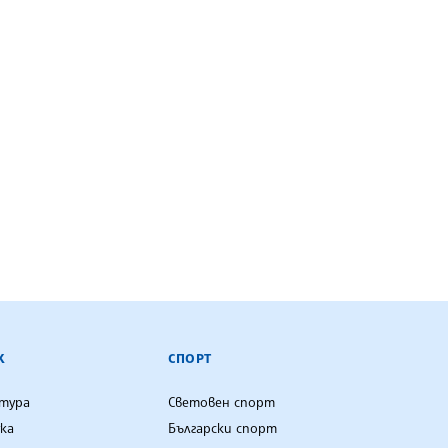
К
СПОРТ
лтура
Световен спорт
ка
Български спорт