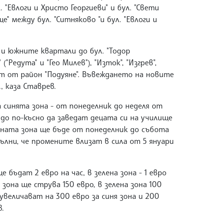
. "Евлоги и Христо Георгиеви" и бул. "Свети
ще" между бул. "Ситняково "и бул. "Евлоги и
" и южните квартали до бул. "Тодор
"Редута" и "Гео Милев"), "Изток", "Изгрев",
аст от район "Подуяне". Въвеждането на новите
, каза Ставрев.
 синята зона - от понеделник до неделя от
ат до по-късно да заведат децата си на училище
ената зона ще бъде от понеделник до събота
опълни, че промените влизат в сила от 5 януари
 бъдат 2 евро на час, в зелена зона - 1 евро
зона ще струва 150 евро, в зелена зона 100
величават на 300 евро за синя зона и 200
в.