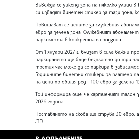
Въвежда се уикенд зона на няколко улици в
си извадят винетен стикер за тази зона, к
Повишават се цените за служебния абонаме
евро за зелена зона. Служебният абонамент
паркоместа в конкретната подзона.
От 1 януари 2027 г. влизат в сила важни п
паркирането ще бъде безплатно до три часа
третия час може да се паркира в зависимо
Годишните винетни стикери за платено па
на цени по общия ред - 100 евро за зелена, 
Той информира още, че хартиеният талон з
2026 година.
Поставянето на скоба ще струва 30 евро, а
/ТТ/
В ДОПЪЛНЕНИЕ