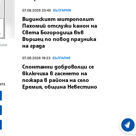
07.08.2026 20:45
БЪЛГАРИЯ
Видинският митрополит
Пахомий отслужи канон на
Света Богородица във
Вършец по повод празника
щина
на града
07.08.2026 19:23
БЪЛГАРИЯ
Спонтанни доброволци се
включиха в гасенето на
пожара в района на село
ЕТЕ
Еремия, община Невестино
ХРОНО