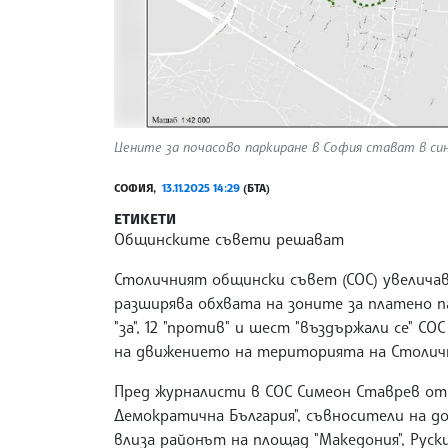
Цените за почасово паркиране в София стават в синя 
СОФИЯ,
13.11.2025 14:29
(БТА)
ЕТИКЕТИ
Общинските съвети решават
Столичният общински съвет (СОС) увеличав
разширява обхвата на зоните за платено па
"за", 12 "против" и шест "въздържали се" С
на движението на територията на Столич
Пред журналисти в СОС Симеон Ставрев от
Демократична България", съвносители на до
влиза районът на площад "Македония", Руск