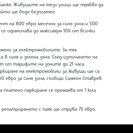
 Банкя. Живущите на тези улици ще трябва да
ойто ще бъде безплатен.
нт на 800 евро месечно за синя зона и 500
 се ограничава до максимум 10% от всички
ромени за електромобилите. За тях
 в синя и зелена зона. След изтичането на
ст от тарифите на зоните до 21 часа.
ркиране на електромобили за живущи ще са
150 евро за синя зона, съобщи Симеон Ставрев.
а платено паркиране се премахва от 1 юли
 репатрирането с паяк ще струва 75 евро.