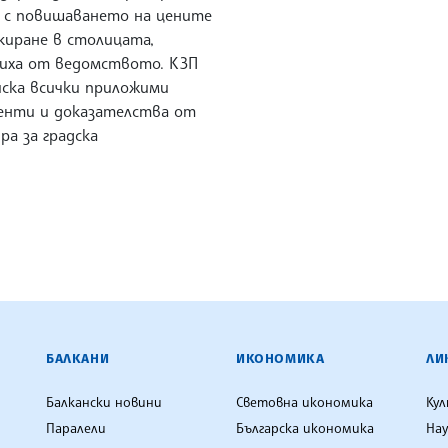
я с повишаването на цените
киране в столицата,
иха от ведомството. КЗП
иска всички приложими
енти и доказателства от
а за градска
ЕНЦИЯ
БАЛКАНИ
ИКОНОМИКА
ЛИ
Балкански новини
Световна икономика
Ку
Паралели
Българска икономика
Нау