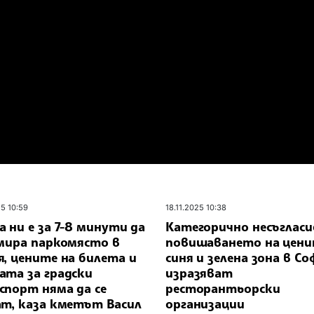
25 10:59
18.11.2025 10:38
 ни е за 7-8 минути да
Категорично несъгласи
амира паркомясто в
повишаването на цени
, цените на билета и
синя и зелена зона в Со
ата за градски
изразяват
спорт няма да се
ресторантьорски
ат, каза кметът Васил
организации