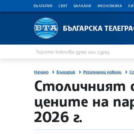
БЪЛГАРИЯ
СВЯТ
БАЛКАНИ
ИКОНОМИКА
ЛИ
БЪЛГАРСКА ТЕЛЕГР
Въведете ключова дума или израз
Търсене
Начало
България
Регионални новини
С
site.bta
Столичният 
цените на па
2026 г.