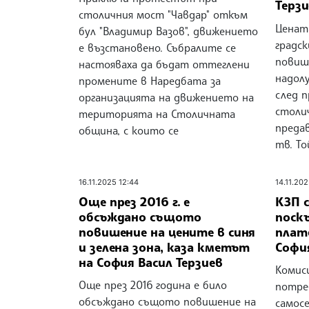
Терзи
столичния мост "Чавдар" откъм
Ценат
бул "Владимир Вазов", движението
градс
е възстановено. Събралите се
повиши
настояваха да бъдат оттеглени
надол
промените в Наредбата за
след п
организацията на движението на
столи
територията на Столичната
предав
община, с които се
тв. То
16.11.2025 12:44
14.11.202
Още през 2016 г. е
КЗП с
обсъждано същото
поск
повишение на цените в синя
плат
и зелена зона, каза кметът
Софи
на София Васил Терзиев
Комис
Още през 2016 година е било
потре
обсъждано същото повишение на
самосе