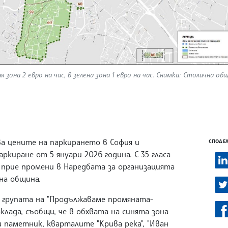
зона 2 евро на час, в зелена зона 1 евро на час. Снимка: Столична об
а цените на паркирането в София и
СПОДЕЛ
ркиране от 5 януари 2026 година. С 35 гласа
ОС прие промени в Наредбата за организацията
на община.
 групата на "Продължаваме промяната-
клада, съобщи, че в обхвата на синята зона
и паметник, кварталите "Крива река", "Иван