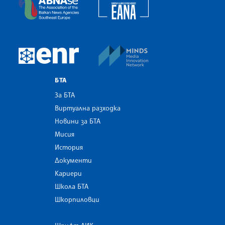
European Alliance of N
The Assocoation of the Balkan News Agencies S
MINDS Media Innovatio
European Newsroom
БТА
За БТА
Виртуална разходка
Новини за БТА
Мисия
История
Документи
Кариери
Школа БТА
Шкорпиловци