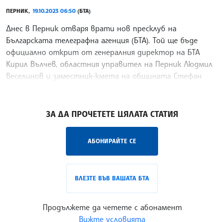
ПЕРНИК,
19.10.2023 06:50
(БТА)
Днес в Перник отваря врати нов пресклуб на
Българската телеграфна агенция (БТА). Той ще бъде
официално открит от генералния директор на БТА
Кирил Вълчев, областния управител на Перник Людмил
Веселинов и заместник-кмета на общината Стефан
Кръстев.
/ВД/
ЗА ДА ПРОЧЕТЕТЕ ЦЯЛАТА СТАТИЯ
АБОНИРАЙТЕ СЕ
ВЛЕЗТЕ ВЪВ ВАШАТА БТА
Продължете да четете с абонамент
Вижте условията