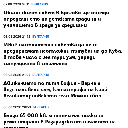
07.08.2026 07:11
БЪЛГАРИЯ
Общинският съвет в Брегово ще обсъди
определянето на детската градина и
училището в града за средищни
06.08.2026 21:42
БЪЛГАРИЯ
МВнР настоятелно съветва да не се
предприемат неотложни пътувания до Куба,
в това число с цел туризъм, заради
ситуацията в страната
06.08.2026 21:05
БЪЛГАРИЯ
Движението по пътя София - Варна е
възстановено след катастрофата край
великотърновското село Момин сбор
06.08.2026 20:53
БЪЛГАРИЯ
Близо 65 000 кв. м пътни настилки са
ремонтирани в Разградско от началото на
годината