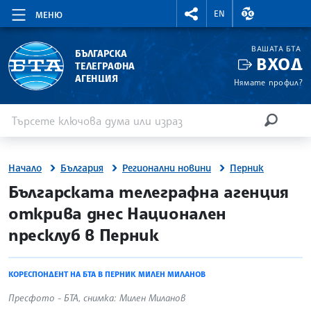
RIGHTMENU.SOCIAL
ВАЛУТНИ КУР
EN
МЕНЮ
ВАШАТА БТА
БЪЛГАРСКА
ВХОД
ТЕЛЕГРАФНА
АГЕНЦИЯ
Нямате профил?
Въведете ключова дума или израз
Търсене
ТЪРСЕН
Начало
България
Регионални новини
Перник
site.bta
Българската телеграфна агенция
открива днес Национален
пресклуб в Перник
КОРЕСПОНДЕНТ НА БТА В ПЕРНИК МИЛЕН МИЛАНОВ
Пресфото - БТА, снимка: Милен Миланов