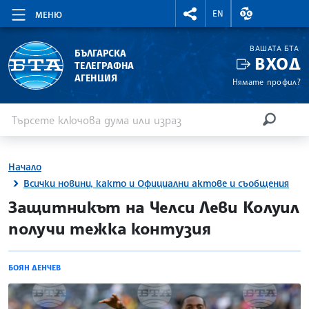
RIGHTMENU.SOCIAL
ВАЛУТНИ КУР
EN
МЕНЮ
ВАШАТА БТА
БЪЛГАРСКА
ВХОД
ТЕЛЕГРАФНА
АГЕНЦИЯ
Нямате профил?
Въведете ключова дума или израз
Търсене
ТЪРСЕН
Начало
Всички новини, както и Официални актове и съобщения
site.bta
Защитникът на Челси Леви Колуил
получи тежка контузия
БОЯН ДЕНЧЕВ