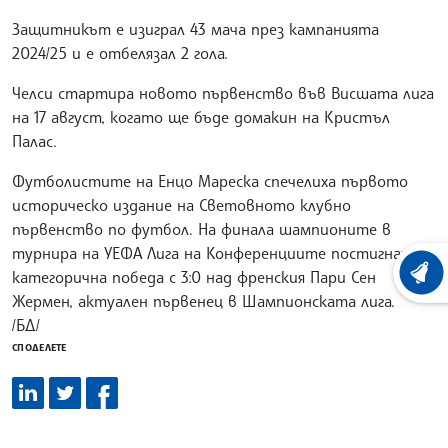
Защитникът е изиграл 43 мача през кампанията
2024/25 и е отбелязал 2 гола.
Челси стартира новото първенство във Висшата лига
на 17 август, когато ще бъде домакин на Кристъл
Палас.
Футболистите на Енцо Мареска спечелиха първото
историческо издание на Световното клубно
първенство по футбол. На финала шампионите в
турнира на УЕФА Лига на Конференциите постигнаха
категорична победа с 3:0 над френския Пари Сен
ХРОНО
Жермен, актуален първенец в Шампионската лига.
/БД/
СПОДЕЛЕТЕ