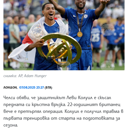
снимка: АР, Adam Hunger
ЛОНДОН,
07.08.2025 23:27
(БТА)
Челси обяви, че защитникът Леви Колуил е скъсал
предната си кръстна връзка. 22-годишният британец
вече е претърпял операция. Колуил е получил травма в
първата тренировка от старта на подготовката за
сезона.