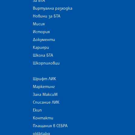
За БТА
Виртуална разходка
Новини за БТА
Мисия
История
Документи
Кариери
Школа БТА
Шкорпиловци
Шрифт ЛИК
Маркетинг
Зала МаксиМ
Списание ЛИК
Екип
Контакти
Плащания в СЕБРА
old.bta.bg