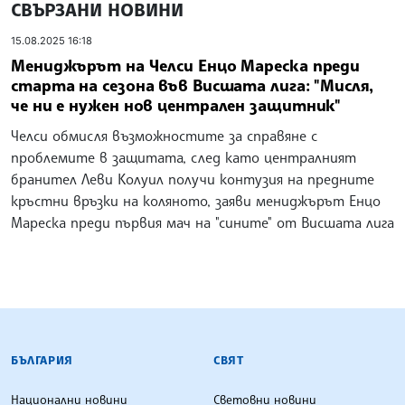
СВЪРЗАНИ НОВИНИ
15.08.2025 16:18
Мениджърът на Челси Енцо Мареска преди
старта на сезона във Висшата лига: "Мисля,
че ни е нужен нов централен защитник"
Челси обмисля възможностите за справяне с
проблемите в защитата, след като централният
бранител Леви Колуил получи контузия на предните
кръстни връзки на коляното, заяви мениджърът Енцо
Мареска преди първия мач на "сините" от Висшата лига
БЪЛГАРСКА ТЕЛЕГРАФНА АГЕНЦИЯ
БЪЛГАРИЯ
СВЯТ
Национални новини
Световни новини