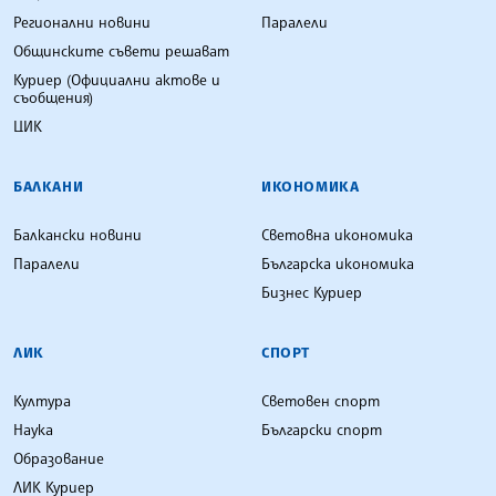
Регионални новини
Паралели
Общинските съвети решават
Куриер (Официални актове и
съобщения)
ЦИК
БАЛКАНИ
ИКОНОМИКА
Балкански новини
Световна икономика
Паралели
Българска икономика
Бизнес Куриер
ЛИК
СПОРТ
Култура
Световен спорт
Наука
Български спорт
Образование
ЛИК Куриер