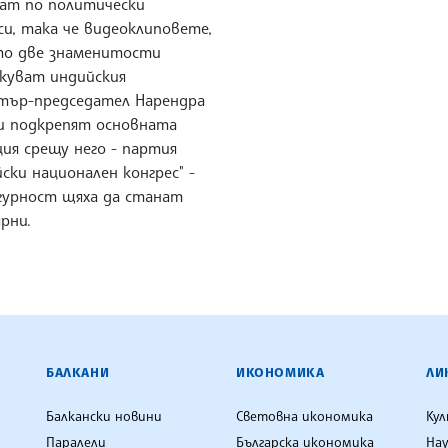
ват по политически
и, така че видеоклиповете,
то две знаменитости
куват индийския
тър-председател Нарендра
и подкрепят основната
ия срещу него - партия
ски национален конгрес" -
игурност щяха да станат
рни.
ЕНЦИЯ
БАЛКАНИ
ИКОНОМИКА
ЛИ
Балкански новини
Световна икономика
Ку
Паралели
Българска икономика
Нау