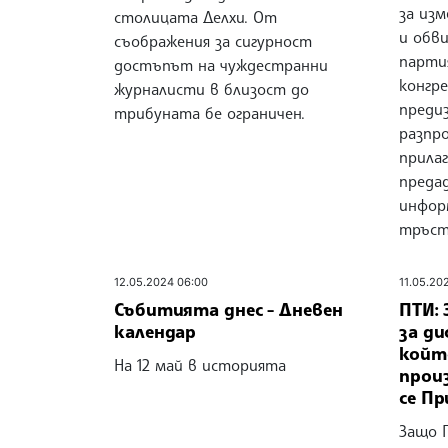
за из
столицата Делхи. От
и обв
съображения за сигурност
парти
достъпът на чуждестранни
конгре
журналисти в близост до
преди
трибуната бе ограничен.
разпр
прила
преда
инфор
тръст
12.05.2024 06:00
11.05.20
Събитията днес - Дневен
ПТИ:
календар
за ди
който
На 12 май в историята
прои
се Пр
Защо 