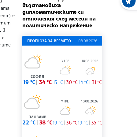
а
ХРОНО
възстановиха
ната
дипломатическите си
ент) е
отношения след месеци на
кстът
политическо напрежение
л в
 е
ПРОГНОЗА ЗА ВРЕМЕТО
08.08.2026
тите
УТРЕ
10.08.2026
СОФИЯ
19 °C
34 °C
15 °C
30 °C
14 °C
31 °C
УТРЕ
10.08.2026
ПЛОВДИВ
22 °C
38 °C
19 °C
36 °C
19 °C
35 °C