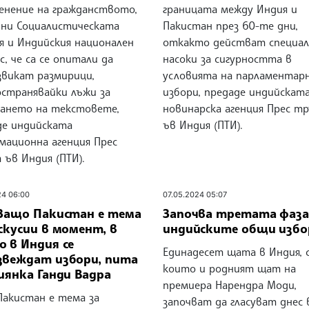
менение на гражданството,
границата между Индия и
ини Социалистическата
Пакистан през 60-те дни,
я и Индийския национален
откакто действат специа
с, че са се опитали да
насоки за сигурността в
звикат размирици,
условията на парламентар
остранявайки лъжи за
избори, предаде индийскат
гането на текстовете,
новинарска агенция Прес т
де индийската
ъв Индия (ПТИ).
мационна агенция Прес
 ъв Индия (ПТИ).
24 06:00
07.05.2024 05:07
 Защо Пакистан e тема
Започва третата фаза
скусии в момент, в
индийските общи избо
 в Индия се
Единадесет щата в Индия, 
звеждат избори, пита
които и родният щат на
иянка Ганди Вадра
премиера Нарендра Моди,
Пакистан e тема за
започват да гласуват днес 