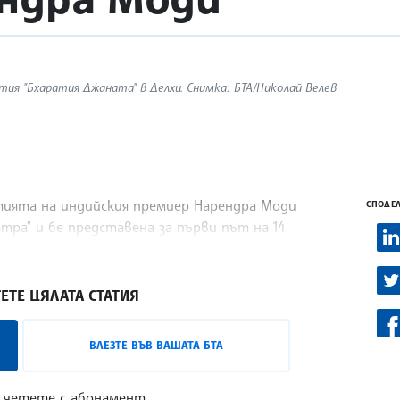
ия "Бхаратия Джаната" в Делхи. Снимка: БТА/Николай Велев
ията на индийския премиер Нарендра Моди
СПОДЕЛ
тра" и бе представена за първи път на 14
 Ден на равенството.
ЕТЕ ЦЯЛАТА СТАТИЯ
ВЛЕЗТЕ ВЪВ ВАШАТА БТА
 четете с абонамент