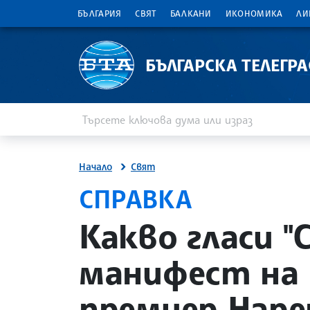
БЪЛГАРИЯ
СВЯТ
БАЛКАНИ
ИКОНОМИКА
ЛИ
БЪЛГАРСКА ТЕЛЕГР
Въведете ключова дума или израз
Търсене
Начало
Свят
СПРАВКА
site.bta
Какво гласи 
манифест на 
премиер Наре