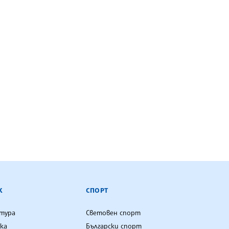
К
СПОРТ
лтура
Световен спорт
ка
Български спорт