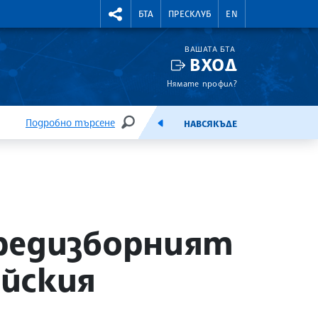
УТНИ КУРСОВЕ
RIGHTMENU.SOCIAL
БТА
ПРЕСКЛУБ
EN
ВАШАТА БТА
ВХОД
Нямате профил?
Подробно търсене
НАВСЯКЪДЕ
ТЪРСЕНЕ
ЕМИСИЯ
предизборният
йския