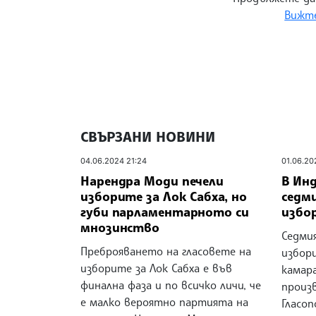
Вижте
СВЪРЗАНИ НОВИНИ
04.06.2024 21:24
01.06.20
Нарендра Моди печели
В Ин
изборите за Лок Сабха, но
седм
губи парламентарното си
избор
мнозинство
Седми
Преброяването на гласовете на
избори
изборите за Лок Сабха е във
камара
финална фаза и по всичко личи, че
произ
е малко вероятно партията на
Гласо