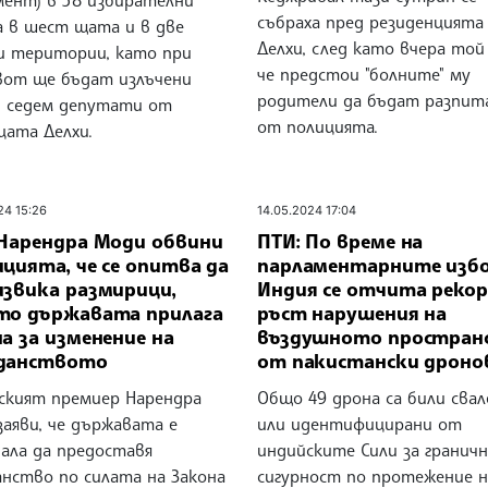
мент) в 58 избирателни
събраха пред резиденцията
а в шест щата и в две
Делхи, след като вчера той 
и територии, като при
че предстои "болните" му
вот ще бъдат излъчени
родители да бъдат разпит
и седем депутати от
от полицията.
цата Делхи.
24 15:26
14.05.2024 17:04
 Нарендра Моди обвини
ПТИ: По време на
цията, че се опитва да
парламентарните избо
извика размирици,
Индия се отчита реко
то държавата прилага
ръст нарушения на
а за изменение на
въздушното простран
данството
от пакистански дроно
ският премиер Нарендра
Общо 49 дрона са били свал
аяви, че държавата е
или идентифицирани от
нала да предоставя
индийските Сили за граничн
анство по силата на Закона
сигурност по протежение н