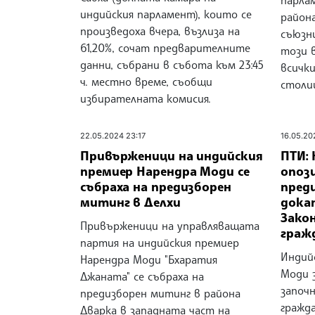
парла
индийския парламент), които се
район
произведоха вчера, възлиза на
съюзн
61,20%, сочат предварителните
този 
данни, събрани в събота към 23:45
всичк
ч. местно време, съобщи
столи
избирателната комисия.
22.05.2024 23:17
16.05.20
Привърженици на индийския
ПТИ:
премиер Нарендра Моди се
опози
събраха на предизборен
пред
митинг в Делхи
дока
Закон
Привърженици на управляващата
граж
партия на индийския премиер
Индий
Нарендра Моди "Бхаратия
Моди з
Джаната" се събраха на
започ
предизборен митинг в района
гражд
Дварка в западната част на