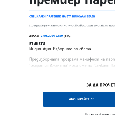
СПЕЦИАЛЕН ПРАТЕНИК НА БТА НИКОЛАЙ ВЕЛЕВ
Предизборен митинг на управляващата индийска парт
ДЕЛХИ,
27.05.2024 22:29
(БТА)
ЕТИКЕТИ
Индия, Азия, Изборите по света
Предизборната програма манифест на парт
"Бхаратия Джаната" носи името "Санкалп Па
април, когато в Индия се отбелязва т. нар.
/ВС/
ЗА ДА ПРОЧЕТ
АБОНИРАЙТЕ СЕ
Продължете да