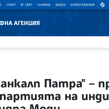
ВАЛ
К
СПОРТ
БГ СВЯТ
СНИМКИ
ВИДЕО
ИНФОГРАФИКИ
АФНА АГЕНЦИЯ
"Санкалп Патра" – 
партията на инди
ндра Моди