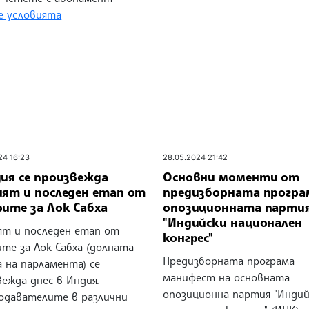
 условията
24 16:23
28.05.2024 21:42
дия се произвежда
Основни моменти от
ият и последен етап от
предизборната програ
ите за Лок Сабха
опозиционната парти
"Индийски национален
ят и последен етап от
конгрес"
те за Лок Сабха (долната
Предизборната програма
 на парламента) се
манифест на основната
вежда днес в Индия.
опозиционна партия "Индий
подавателите в различни