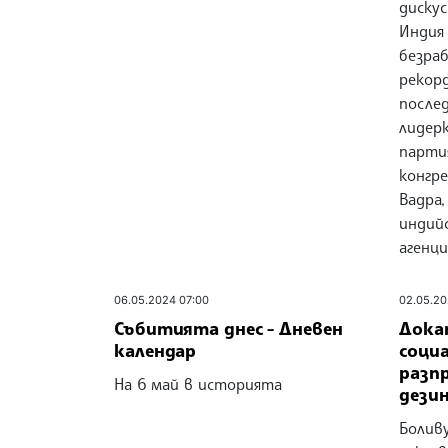
диску
Индия
безра
рекор
послед
лидер
парти
конгре
Вадра
индий
агенц
06.05.2024 07:00
02.05.20
Събитията днес - Дневен
Докат
календар
соци
разп
На 6 май в историята
дези
Боливу