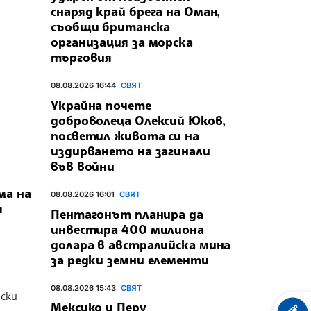
снаряд край брега на Оман,
съобщи британска
организация за морска
търговия
08.08.2026 16:44
СВЯТ
Украйна почете
доброволеца Олексий Юков,
посветил живота си на
издирването на загинали
във войни
ма на
08.08.2026 16:01
СВЯТ
я
Пентагонът планира да
инвестира 400 милиона
долара в австралийска мина
за редки земни елементи
08.08.2026 15:43
СВЯТ
ски
Мексико и Перу