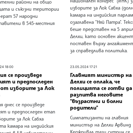
национален конгрес" (ИНК) з
ателни райони на общо
изборите за Лок Сабха (дол
щата и съюзни територии
камара на индийския парлам
берат 57 народни
озаглавена "Няй Патра". Те
тавители в 545-местния
беше представен на 5 апри
Делхи, като основен акцент
поставен върху ангажимен
за справедлива политика.
24 18:00
23.05.2024 17:21
ия се произведе
Главният министър на
ият и предпоследен
Делхи се оплака, че
 от изборите за Лок
полицията се готви да
а
разпитва неговите
"възрастни и болни
я днес се произведе
родители"
ят и предпоследен етап
Симпатизанти на главния
орите за Лок Сабха
министър на Делхи Арвинд
ата камара на индийския
Кеджривал тази сутрин се