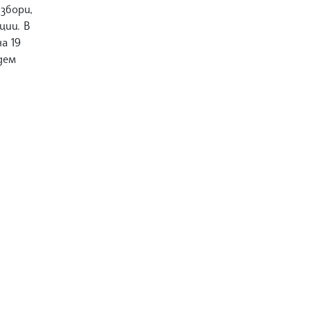
збори,
ции. В
а 19
дем