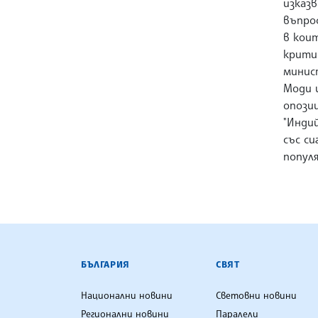
изказ
въпрос
в кои
крити
минис
Моди 
опозиц
"Индий
със с
популя
БЪЛГАРСКА ТЕЛЕГРАФНА АГ
БЪЛГАРИЯ
СВЯТ
Национални новини
Световни новини
Регионални новини
Паралели