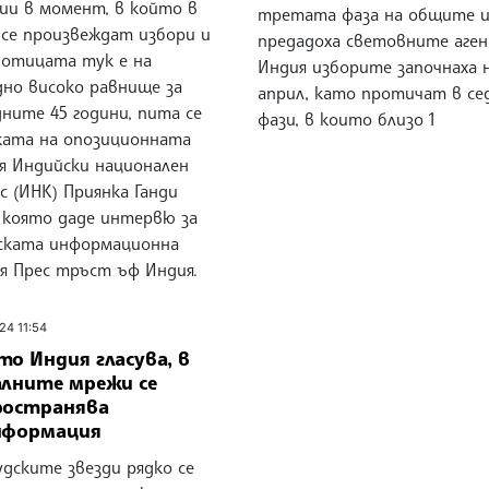
сии в момент, в който в
третата фаза на общите и
 се произвеждат избори и
предадоха световните аген
ботицата тук е на
Индия изборите започнаха н
дно високо равнище за
април, като протичат в се
ните 45 години, пита се
фази, в които близо 1
ката на опозиционната
я Индийски национален
с (ИНК) Приянка Ганди
, която даде интервю за
ската информационна
ия Прес тръст ъф Индия.
24 11:54
о Индия гласува, в
алните мрежи се
ространява
нформация
дските звезди рядко се