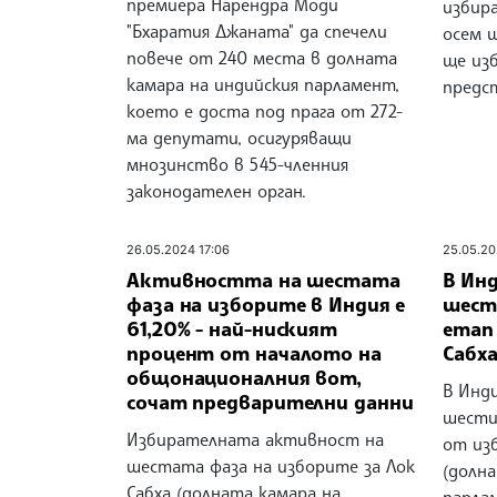
премиера Нарендра Моди
избир
"Бхаратия Джаната" да спечели
осем 
повече от 240 места в долната
ще из
камара на индийския парламент,
предс
което е доста под прага от 272-
ма депутати, осигуряващи
мнозинство в 545-членния
законодателен орган.
26.05.2024 17:06
25.05.20
Активността на шестата
В Инд
фаза на изборите в Индия е
шест
61,20% - най-ниският
етап
процент от началото на
Сабх
общонационалния вот,
В Инди
сочат предварителни данни
шести
Избирателната активност на
от изб
шестата фаза на изборите за Лок
(долн
Сабха (долната камара на