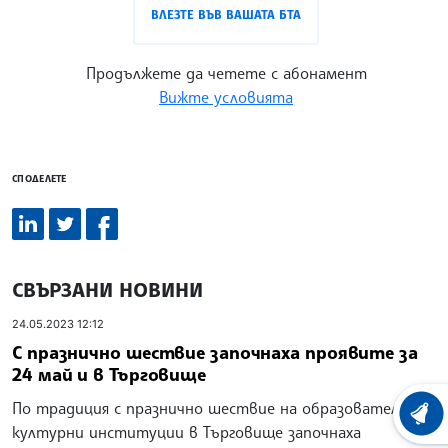
ВЛЕЗТЕ ВЪВ ВАШАТА БТА
Продължете да четете с абонамент
Вижте условията
СПОДЕЛЕТЕ
СВЪРЗАНИ НОВИНИ
24.05.2023 12:12
С празнично шествие започнаха проявите за
24 май и в Търговище
По традиция с празнично шествие на образователни и
ХРОНО
културни институции в Търговище започнаха