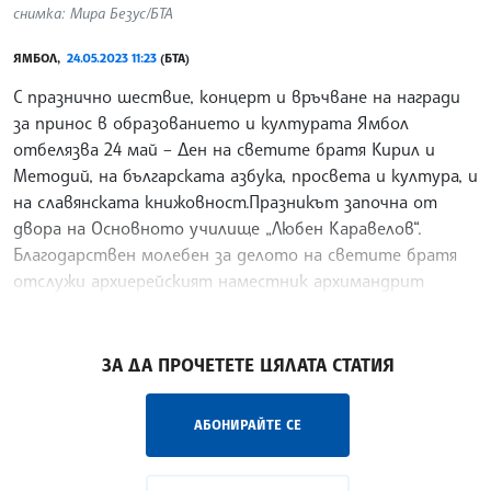
снимка: Мира Безус/БТА
ЯМБОЛ,
24.05.2023 11:23
(БТА)
С празнично шествие, концерт и връчване на награди
за принос в образованието и културата Ямбол
отбелязва 24 май – Ден на светите братя Кирил и
Методий, на българската азбука, просвета и култура, и
на славянската книжовност.Празникът започна от
двора на Основното училище „Любен Каравелов“.
Благодарствен молебен за делото на светите братя
отслужи архиерейският наместник архимандрит
Димитрий в съслужение с ямболски свещеници. Отли
/РИ/
ЗА ДА ПРОЧЕТЕТЕ ЦЯЛАТА СТАТИЯ
АБОНИРАЙТЕ СЕ