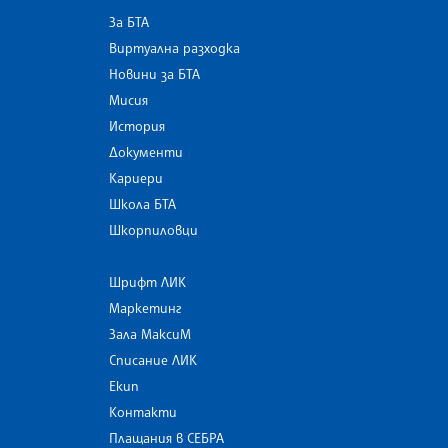
За БТА
Виртуална разходка
Новини за БТА
Мисия
История
Документи
Кариери
Школа БТА
Шкорпиловци
Шрифт ЛИК
Маркетинг
Зала МаксиМ
Списание ЛИК
Екип
Контакти
Плащания в СЕБРА