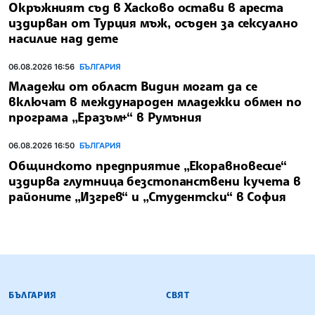
Окръжният съд в Хасково остави в ареста
издирван от Турция мъж, осъден за сексуално
насилие над дете
06.08.2026 16:56
БЪЛГАРИЯ
Младежи от област Видин могат да се
включат в международен младежки обмен по
програма „Еразъм+“ в Румъния
06.08.2026 16:50
БЪЛГАРИЯ
Общинското предприятие „Екоравновесие“
издирва глутница безстопанствени кучета в
районите „Изгрев“ и „Студентски“ в София
БЪЛГАРСКА ТЕЛЕГРАФНА АГЕНЦИЯ
БЪЛГАРИЯ
СВЯТ