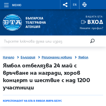
RIGHTMENU.SOCIAL
ВАЛУТНИ КУР
EN
МЕНЮ
ВАШАТА БТА
БЪЛГАРСКА
ВХОД
ТЕЛЕГРАФНА
АГЕНЦИЯ
Нямате профил?
Въведете ключова дума или израз
Търсене
ТЪРСЕН
Начало
България
Регионални новини
Ямбол
site.bta
Ямбол отбелязва 24 май с
връчване на награди, хоров
концерт и шествие с над 1200
участници
КОРЕСПОНДЕНТ НА БТА В ЯМБОЛ МИРА БЕЗУС