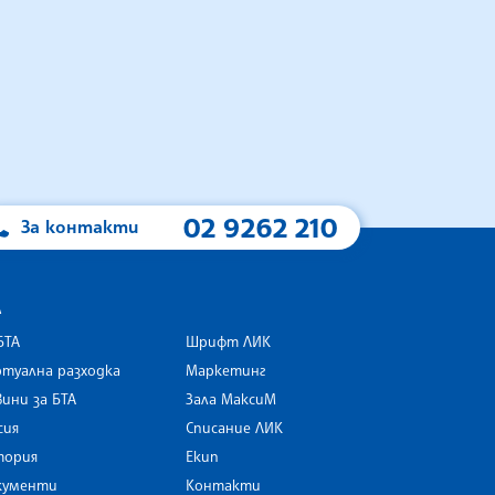
02 9262 210
За контакти
А
БТА
Шрифт ЛИК
туална разходка
Маркетинг
ини за БТА
Зала МаксиМ
rk
сия
Списание ЛИК
тория
Екип
кументи
Контакти