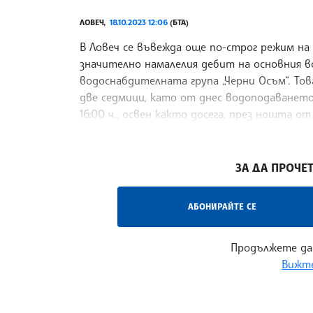
ЛОВЕЧ,
18.10.2023 12:06
(БТА)
В Ловеч се въвежда още по-строг режим н
значително намалелия дебит на основния в
водоснабдителната група „Черни Осъм“. То
две седмици, като от днес водоподаването 
16:00 ч., освен както досега, през нощта от
на „ВиК“ АД – Ловеч, Данаил Събевски.
/МК/
ЗА ДА ПРОЧЕТ
АБОНИРАЙТЕ СЕ
Продължете да
Вижте