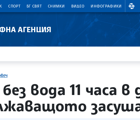
ВАЛ
К
СПОРТ
БГ СВЯТ
СНИМКИ
ВИДЕО
ИНФОГРАФИКИ
АФНА АГЕНЦИЯ
овеч
без вода 11 часа 
ължаващото засуш