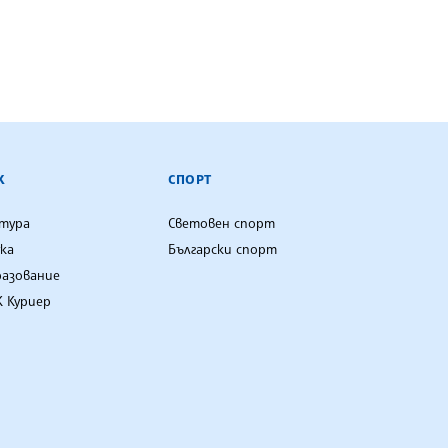
К
СПОРТ
лтура
Световен спорт
ка
Български спорт
разование
 Куриер