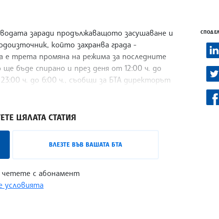
а водата заради продължаващото засушаване и
СПОДЕЛ
одоизточник, който захранва града -
ва е трета промяна на режима за последните
ще бъде спирано и през деня от 12:00 ч. до
 23:00 ч. до 6:00 ч., съобщи за БТА директорът
ЕТЕ ЦЯЛАТА СТАТИЯ
ВЛЕЗТЕ ВЪВ ВАШАТА БТА
 четете с абонамент
 условията