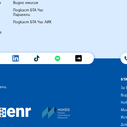
я
Видео емисия
Подкаст БТА Час
Паралели
Подкаст БТА Час ЛИК
а
БТ
ени.
За 
Вир
Нов
an Alliance of News Agencies
MINDS Media Innovation Netwo
 News Agencies Southeast Europe
Ми
European Newsroom
Ис
До