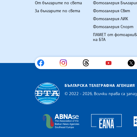
От българите по света
Фотогалерия Българи
За българите по света
Фотогалерия Свят
Фотогалерия ЛИК
Фотогалерия Спорт
ПАМЕТ от фотоархив
на БТА
БЪЛГАРСКА ТЕЛЕГРАФНА АГЕНЦИЯ
© 2022 - 2026, Всички права са запаз
Българска телеграфна агенция
Europe
The Assocoation of the Balkan