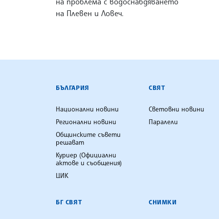
на проблема с водоснабдяването
на Плевен и Ловеч.
БЪЛГАРСКА ТЕЛЕГРАФНА АГ
БЪЛГАРИЯ
СВЯТ
Национални новини
Световни новини
Регионални новини
Паралели
Общинските съвети
решават
Куриер (Официални
актове и съобщения)
ЦИК
БГ СВЯТ
СНИМКИ