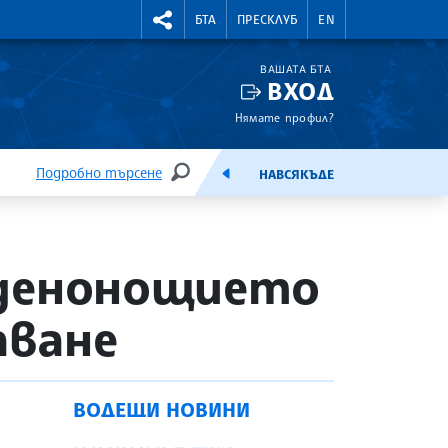
УТНИ КУРСОВЕ
RIGHTMENU.SOCIAL
БТА
ПРЕСКЛУБ
EN
ВАШАТА БТА
ВХОД
Нямате профил?
Подробно търсене
НАВСЯКЪДЕ
ТЪРСЕНЕ
ЕМИСИЯ
в денонощието
аване
ВОДЕЩИ НОВИНИ