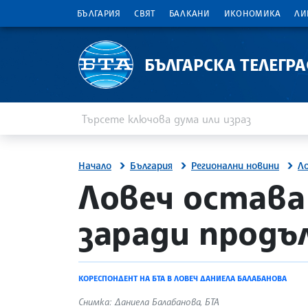
БЪЛГАРИЯ
СВЯТ
БАЛКАНИ
ИКОНОМИКА
ЛИ
БЪЛГАРСКА ТЕЛЕГР
Въведете ключова дума или израз
Търсене
Начало
България
Регионални новини
Л
site.bta
Ловеч остава 
заради прод
КОРЕСПОНДЕНТ НА БТА В ЛОВЕЧ ДАНИЕЛА БАЛАБАНОВА
Снимка: Даниела Балабанова, БТА