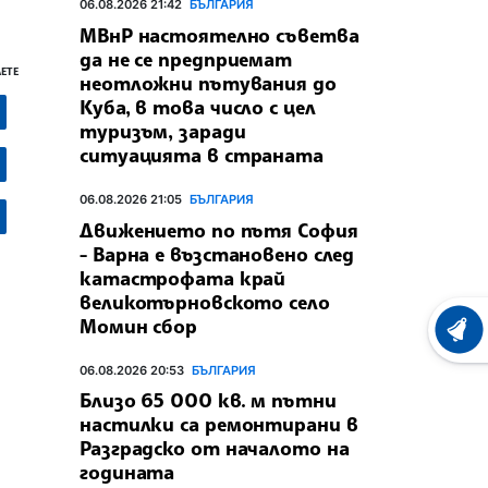
06.08.2026 21:42
БЪЛГАРИЯ
МВнР настоятелно съветва
да не се предприемат
ЕТЕ
неотложни пътувания до
Куба, в това число с цел
туризъм, заради
ситуацията в страната
06.08.2026 21:05
БЪЛГАРИЯ
Движението по пътя София
- Варна е възстановено след
катастрофата край
великотърновското село
Момин сбор
ХРОНО
06.08.2026 20:53
БЪЛГАРИЯ
Близо 65 000 кв. м пътни
настилки са ремонтирани в
Разградско от началото на
годината