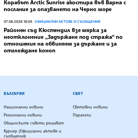
Корабът Arctic Sunrise акостира във Варна с
послание за опазването на Черно море
07.08.2026 16:05
ОФИЦИАЛНИ АКТОВЕ И СЪОБЩЕНИЯ
Районен съд Кюстендил взе мярка за
неотклонение „Задържане под стража“ по
отношение на обвиняем за държане и за
отглеждане коноп
БЪЛГАРСКА ТЕЛЕГРАФНА АГЕНЦИЯ
БЪЛГАРИЯ
СВЯТ
Национални новини
Световни новини
Регионални новини
Паралели
Общинските съвети решават
Куриер (Официални актове и
съобщения)