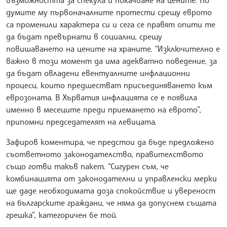
думите му първоначалните протести срещу еврото
са променили характера си и сега се правят опити те
да бъдат превърнати в социални, срещу
повишаването на цените на храните. “Изключително е
важно в този момент да има адекватно поведение, за
да бъдат овладени евентуалните инфлационни
процеси, които предшестват присъединяването към
еврозоната. В Хърватия инфлацията се е появила
именно в месеците преди приемането на еврото”,
припомни председателят на левицата.
Зафиров коментира, че предстои да бъде предложено
съответното законодателство, правителството
също готви такъв пакет. “Сигурен съм, че
комбинацията от законодателни и управленски мерки
ще даде необходимата доза спокойствие и увереност
на българските граждани, че няма да допуснем същата
грешка”, категоричен бе той.