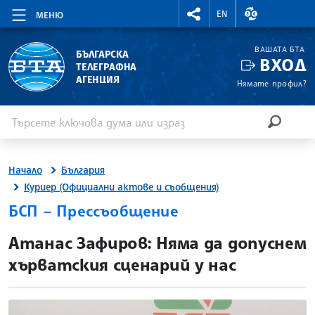
RIGHTMENU.SOCIAL
ВАЛУТНИ КУР
EN
МЕНЮ
ВАШАТА БТА
БЪЛГАРСКА
ВХОД
ТЕЛЕГРАФНА
АГЕНЦИЯ
Нямате профил?
Въведете ключова дума или израз
Търсене
ТЪРСЕН
Начало
България
Куриер (Официални актове и съобщения)
БСП – Прессъобщение
site.bta
Атанас Зафиров: Няма да допуснем
хърватския сценарий у нас