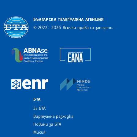
БЪЛГАРСКА ТЕЛЕГРАФНА АГЕНЦИЯ
© 2022 - 2026, Всички права са запазени.
Българска телеграфна агенция
European Alliance of N
The Assocoation of the Balkan News Agencies S
MINDS Media Innovatio
European Newsroom
БТА
За БТА
Виртуална разходка
Новини за БТА
Мисия