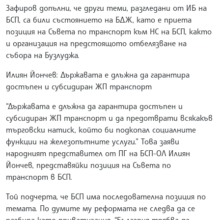
Зафиров допълни, че други теми, разгледани от ИБ на
БСП, са били състоянието на БДЖ, като е приета
позиция на Съвета по транспорт към НС на БСП, както
и организация на предстоящото отбелязване на
събора на Бузлуджа.
Илиян Йончев: Държавата е длъжна да гарантира
достъпен и субсидиран ЖП транспорт
“Държавата е длъжна да гарантира достъпен и
субсидиран ЖП транспорт и да предотврати всякакъв
търговски натиск, който би подкопал социалните
функции на железопътните услуги.” Това заяви
народният представител от ПГ на БСП-ОЛ Илиян
Йончев, представяйки позиция на Съвета по
транспорт в БСП.
Той подчерта, че БСП има последователна позиция по
темата. По думите му реформата не следва да се
разбира като приватизация. “България трябва да