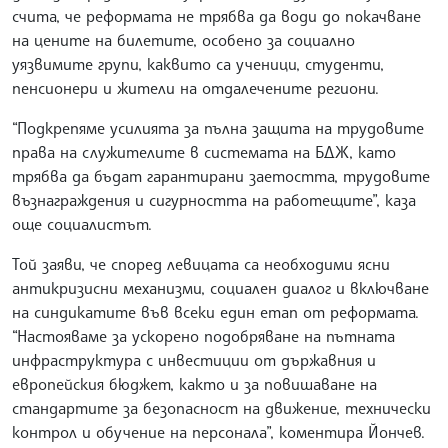
счита, че реформата не трябва да води до покачване
на цените на билетите, особено за социално
уязвимите групи, каквито са ученици, студенти,
пенсионери и жители на отдалечените региони.
“Подкрепяме усилията за пълна защита на трудовите
права на служителите в системата на БДЖ, като
трябва да бъдат гарантирани заетостта, трудовите
възнаграждения и сигурността на работещите”, каза
още социалистът.
Той заяви, че според левицата са необходими ясни
антикризисни механизми, социален диалог и включване
на синдикатите във всеки един етап от реформата.
“Настояваме за ускорено подобряване на пътната
инфраструктура с инвестиции от държавния и
европейския бюджет, както и за повишаване на
стандартите за безопасност на движение, технически
контрол и обучение на персонала”, коментира Йончев.