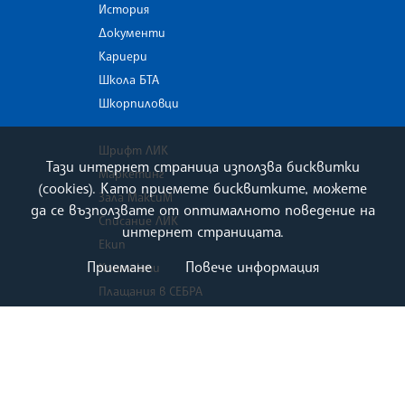
История
Документи
Кариери
Школа БТА
Шкорпиловци
Шрифт ЛИК
Тази интернет страница използва бисквитки
Маркетинг
(cookies). Като приемете бисквитките, можете
Зала МаксиМ
да се възползвате от оптималното поведение на
Списание ЛИК
интернет страницата.
Екип
Приемане
Повече информация
Контакти
Плащания в СЕБРА
old.bta.bg
ВОТ - 19 април 2026 г . ред и условия за
предизборната кампания за Народно събрание
Карта на сайта
Политика за