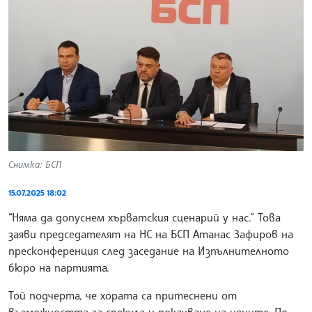
Снимка: БСП
15.07.2025 18:02
“Няма да допуснем хърватския сценарий у нас.” Това
заяви председателят на НС на БСП Атанас Зафиров на
пресконференция след заседание на Изпълнителното
бюро на партията.
Той подчерта, че хората са притеснени от
възможността за спекула и покачване на цените. По