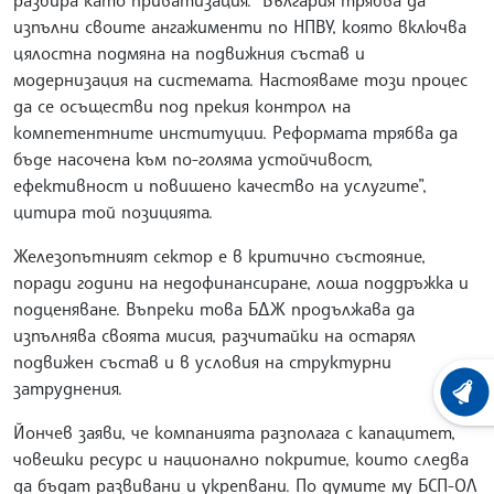
изпълни своите ангажименти по НПВУ, която включва
цялостна подмяна на подвижния състав и
модернизация на системата. Настояваме този процес
да се осъществи под прекия контрол на
компетентните институции. Реформата трябва да
бъде насочена към по-голяма устойчивост,
ефективност и повишено качество на услугите”,
цитира той позицията.
Железопътният сектор е в критично състояние,
поради години на недофинансиране, лоша поддръжка и
подценяване. Въпреки това БДЖ продължава да
изпълнява своята мисия, разчитайки на остарял
подвижен състав и в условия на структурни
затруднения.
ХРОНО
Йончев заяви, че компанията разполага с капацитет,
човешки ресурс и национално покритие, които следва
да бъдат развивани и укрепвани. По думите му БСП-ОЛ