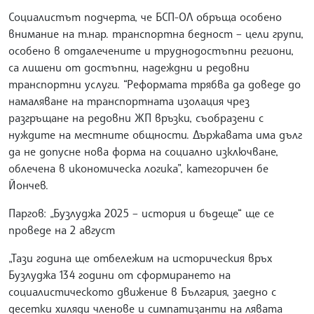
Социалистът подчерта, че БСП-ОЛ обръща особено
внимание на т.нар. транспортна бедност – цели групи,
особено в отдалечените и труднодостъпни региони,
са лишени от достъпни, надеждни и редовни
транспортни услуги. “Реформата трябва да доведе до
намаляване на транспортната изолация чрез
разгръщане на редовни ЖП връзки, съобразени с
нуждите на местните общности. Държавата има дълг
да не допусне нова форма на социално изключване,
облечена в икономическа логика”, категоричен бе
Йончев.
Паргов: „Бузлуджа 2025 – история и бъдеще“ ще се
проведе на 2 август
„Тази година ще отбележим на историческия връх
Бузлуджа 134 години от сформирането на
социалистическото движение в България, заедно с
десетки хиляди членове и симпатизанти на лявата