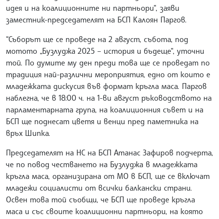
идея и на коалиционните ни партньори“, заяви
заместник-председателят на БСП Калоян Паргов.
“Съборът ще се проведе на 2 август, събота, под
мотото „Бузлуджа 2025 – история и бъдеще“, уточни
той. По думите му ден преди това ще се проведат по
традиция най-различни мероприятия, едно от които е
младежката дискусия във формат кръгла маса. Паргов
наблегна, че в 18:00 ч. на 1-ви август ръководството на
парламентарната група, на коалиционния съвет и на
БСП ще поднесат цветя и венци пред паметника на
връх Шипка.
Председателят на НС на БСП Атанас Зафиров подчерта,
че по повод честването на Бузлуджа в младежката
кръгла маса, организирана от МО в БСП, ще се включат
младежи социалисти от всички балкански страни.
Освен това той съобщи, че БСП ще проведе кръгла
маса и със своите коалиционни партньори, на която