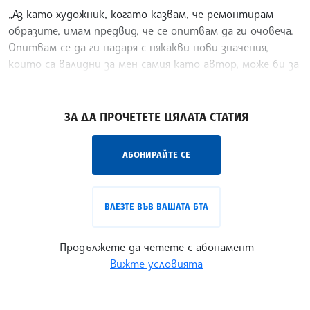
„Аз като художник, когато казвам, че ремонтирам
образите, имам предвид, че се опитвам да ги очовеча.
Опитвам се да ги надаря с някакви нови значения,
които са валидни за мен самия като автор, може би за
моето семейство и приятели. И надявам се и за
/ХТ/
ЗА ДА ПРОЧЕТЕТЕ ЦЯЛАТА СТАТИЯ
АБОНИРАЙТЕ СЕ
ВЛЕЗТЕ ВЪВ ВАШАТА БТА
Продължете да четете с абонамент
Вижте условията