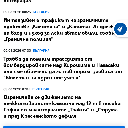
пострадал
09.08.2026 08:25
БЪЛГАРИЯ
Интензивен е трафикът на граничните
пунктове „Калотина“ и „Капитан Андреево“
ХРОНО
на вход и изход за леки автомобили, съобщи
„Гранична полиция"
09.08.2026 07:30
БЪЛГАРИЯ
Трябва да помним трагедията от
бомбардировките над Хирошима и Нагасаки
или сме обречени да ги повторим, заявиха от
"Бюлетин на ядрените учени"
09.08.2026 07:15
БЪЛГАРИЯ
Ограничава се движението на
тежкотоварните камиони над 12 т в посока
София по магистралите „Тракия“ и „Струма“,
и през Кресненското дефиле