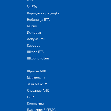
За БТА
Виртуална разходка
Новини за БТА
Мисия
История
Документи
Кариери
Школа БТА
Шкорпиловци
Шрифт ЛИК
Маркетинг
Зала МаксиМ
Списание ЛИК
Екип
Контакти
Плащания в СЕБРА