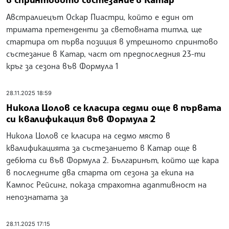
стартира от
28.11.2025 20:53
Оскар Пиастри ще стартира от полпозишън
в спринтовото състезание в Катар
Австралиецът Оскар Пиастри, който е един от
тримата претенденти за световната титла, ще
стартира от първа позиция в утрешното спринтово
състезание в Катар, част от предпоследния 23-ти
кръг за сезона във Формула 1
28.11.2025 18:59
Никола Цолов се класира седми още в първата
си квалификация във Формула 2
Никола Цолов се класира на седмо място в
квалификацията за състезанието в Катар още в
дебюта си във Формула 2. Българинът, който ще кара