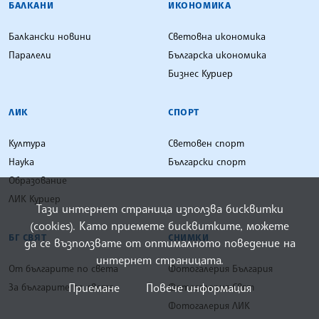
Куриер (Официални актове и
съобщения)
ЦИК
БАЛКАНИ
ИКОНОМИКА
Балкански новини
Световна икономика
Паралели
Българска икономика
Бизнес Куриер
ЛИК
СПОРТ
Тази интернет страница използва бисквитки
Култура
Световен спорт
(cookies). Като приемете бисквитките, можете
да се възползвате от оптималното поведение на
Наука
Български спорт
интернет страницата.
Образование
ЛИК Куриер
Приемане
Повече информация
БГ СВЯТ
СНИМКИ