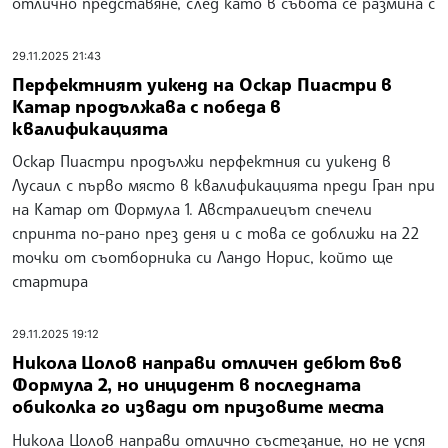
Никола Цолов спечели седмо място в състезанието за
Гран при на Катар в дебютния му уикенд във Формула
2. Българският пилот на Кампос Рейсинг завършва
предпоследния кръг на автомобилния шампионат с
отлично представяне, след като в събота се размина с
29.11.2025 21:43
Перфектният уикенд на Оскар Пиастри в
Катар продължава с победа в
квалификацията
Оскар Пиастри продължи перфектния си уикенд в
Лусаил с първо място в квалификацията преди Гран при
на Катар от Формула 1. Австралиецът спечели
спринта по-рано през деня и с това се доближи на 22
точки от съотборника си Ландо Норис, който ще
стартира
29.11.2025 19:12