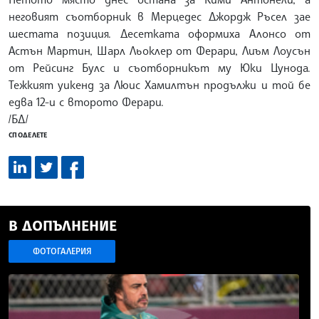
неговият съотборник в Мерцедес Джордж Ръсел зае
шестата позиция. Десетката оформиха Алонсо от
Астън Мартин, Шарл Льоклер от Ферари, Лиъм Лоусън
от Рейсинг Булс и съотборникът му Юки Цунода.
Тежкият уикенд за Люис Хамилтън продължи и той бе
едва 12-и с второто Ферари.
/БД/
СПОДЕЛЕТЕ
В ДОПЪЛНЕНИЕ
ФОТОГАЛЕРИЯ