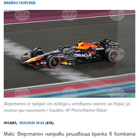
ИВАЙЛО ГЕОРГИЕВ
Ферстапен се нуждае от победа и четвърто място на Норис за
титла при пилотите / Снимка: AP Photo/Fatima Shbair
ЛУСАИЛ,
30.11.2025 19:45
(БТА)
Макс Ферстапен направи решаваща крачка в битката