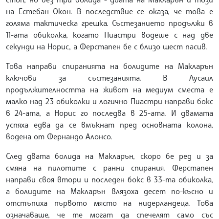
на Естебан Окон. В последствие се оказа, че това е
голяма тактическа грешка. Състезанието продължи в
11-ата обиколка, когато Пиастри водеше с над две
секунди на Норис, а Ферстапен бе с близо шест пасив.
Това направи спиранията на болидите на Макларън
ключови за състезанията. В Лусаил
продължителността на живот на медиум сместа е
малко над 23 обиколки и логично Пиастри направи бокс
в 24-ата, а Норис го последва в 25-ата. И двамата
успяха едва да се вмъкнат пред основната колона,
водена от Фернандо Алонсо.
След двата болида на Макларън, скоро бе ред и за
смяна на пилотите с ранни спирания. Ферстапен
направи своя втори и последен бокс в 33-та обиколка,
а болидите на Макларън влязоха десет по-късно и
отстъпиха първото място на нидерландеца. Това
означаваше, че те могат да спечелят само със