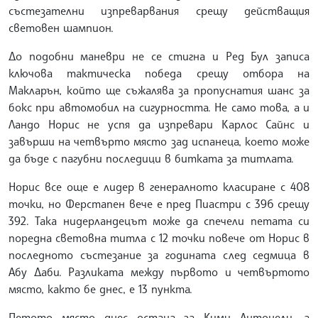
състезателни изпреварвания срещу действащия
световен шампион.
До подобни маневри не се стигна и Ред Бул записа
ключова тактическа победа срещу отбора на
Макларън, който ще съжалява за пропуснатия шанс за
бокс при автомобил на сигурността. Не само това, а и
Ландо Норис не успя да изпревари Карлос Сайнс и
завърши на четвърто място зад испанеца, което може
да бъде с пагубни последици в битката за титлата.
Норис все още е лидер в генералното класиране с 408
точки, но Ферстапен вече е пред Пиастри с 396 срещу
392. Така нидерландецът може да спечели петата си
поредна световна титла с 12 точки повече от Норис в
последното състезание за годината след седмица в
Абу Даби. Разликата между първото и четвъртото
място, както бе днес, е 13 пункта.
Петото място днес остана за Кими Антонели, а