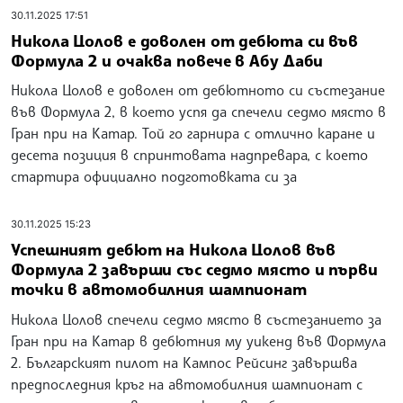
е получил смъртни заплахи, след като от Ред Бул
предположиха, че умишлено се е отдръпнал от пътя на
Ландо Норис в последните етапи на състезанието за
Гран при на Катар във Формула 1
30.11.2025 17:51
Никола Цолов е доволен от дебюта си във
Формула 2 и очаква повече в Абу Даби
Никола Цолов е доволен от дебютното си състезание
във Формула 2, в което успя да спечели седмо място в
Гран при на Катар. Той го гарнира с отлично каране и
десета позиция в спринтовата надпревара, с което
стартира официално подготовката си за
30.11.2025 15:23
Успешният дебют на Никола Цолов във
Формула 2 завърши със седмо място и първи
точки в автомобилния шампионат