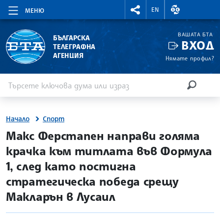
RIGHTMENU.SOCIAL
ВАЛУТНИ КУР
EN
МЕНЮ
ВАШАТА БТА
БЪЛГАРСКА
ВХОД
ТЕЛЕГРАФНА
АГЕНЦИЯ
Нямате профил?
Въведете ключова дума или израз
Търсене
ТЪРСЕН
Начало
Спорт
site.bta
Макс Ферстапен направи голяма
крачка към титлата във Формула
1, след като постигна
стратегическа победа срещу
Макларън в Лусаил