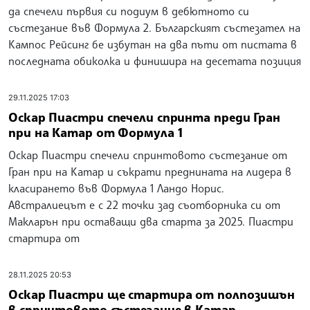
Никола Цолов направи отличен дебют във
Формула 2, но инцидент в последната
обиколка го извади от призовите места
Никола Цолов направи отлично състезание, но не успя
да спечели първия си подиум в дебютното си
състезание във Формула 2. Българският състезател на
Кампос Рейсинг бе избутан на два пъти от пистата в
последната обиколка и финишира на десетата позиция
29.11.2025 17:03
Оскар Пиастри спечели спринта преди Гран
при на Катар от Формула 1
Оскар Пиастри спечели спринтовото състезание от
Гран при на Катар и съкрати преднината на лидера в
класирането във Формула 1 Ландо Норис.
Австралиецът е с 22 точки зад съотборника си от
Макларън при оставащи два старта за 2025. Пиастри