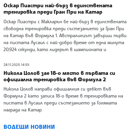
в последните два старта от сезона за екипа на
Кампос Рейсинг, показа страхотна адаптивност на
непознатата за
28.11.2025 17:15
Оскар Пиастри най-бърз в единствената
тренировка преди Гран При на Катар
Оскар Пиастри с Макларън бе най-бърз в единствената
свободна тренировка преди състезанието за Гран При
на Катар във Формула 1. Австралиецът завърши първи
на пистата Лусаил с най-добро време от една минута
20,924 секунди, като лидерът в шампионата и
28.11.2025 14:55
Никола Цолов зае 18-о място в първата си
официална тренировка във Формула 2
Никола Цолов направи официалния си дебют във
Формула 2 като записа 18-о време в тренировката на