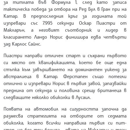
за титлата във Формула 1, след като записа
тактическа победа за отбора на Ред Бул в Гран при на
Катар. В предпоследния кръг за годината той
изпревари със 7.995 секунди Оскар Пиастри от
Макларън, а неговият съотборник и лидер в
класирането Ландо Норис финишира едва четвърти
зад Карлос Сайнс.
Пиастри направи отличен старт и съхрани първото
си място от квалификацията, което бе още една
стъпка към завършването на доминантен уикенд за
австралиеца в Катар. Ферстапен също потегли
отлично и изпревари Норис в първия завой, запазвайки
преднина от секунда и половина срещу британеца в
следващите няколко обиколки в Лусаил.
Появата на автомобил на сигурността започна да
размесва стратегията на отборите от седмата
обиколка, когато всички направиха първия си пит-
стоп, но без три болида - двата на Макларън и този