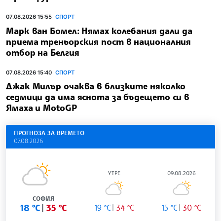
07.08.2026 15:57
СПОРТ
Българският национален отбор по
художествена гимнастика беше тържествено
изпратен за Световното първенство във
Франкфурт
07.08.2026 15:55
СПОРТ
Марк ван Бомел: Нямах колебания дали да
приема треньорския пост в националния
отбор на Белгия
07.08.2026 15:40
СПОРТ
Джак Милър очаква в близките няколко
седмици да има яснота за бъдещето си в
Ямаха и MotoGP
ПРОГНОЗА ЗА ВРЕМЕТО
07.08.2026