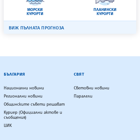
БУРГАС
21 °C
30 °C
22 °C
33 °C
24 °C
32 °C
МОРСКИ
ПЛАНИНСКИ
КУРОРТИ
КУРОРТИ
ВИЖ ПЪЛНАТА ПРОГНОЗА
БЪЛГАРСКА ТЕЛЕГРАФНА АГЕНЦИЯ
БЪЛГАРИЯ
СВЯТ
Национални новини
Световни новини
Регионални новини
Паралели
Общинските съвети решават