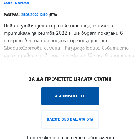
САДЕТ КЪРОВА
РАЗГРАД,
25.05.2022 12:50
(БТА)
Нови и утвърдени сортове пшеница, ечемик и
тритикале за сеитба 2022 г. ще бъдат показани в
открит Ден на пшеницата, организиран от
&bdquo;Сортови семена - Разград&ldquo;. Събитието
ще се проведе на 3 юни (петък) от 10 часа в опитното
поле на
/ИС/
ЗА ДА ПРОЧЕТЕТЕ ЦЯЛАТА СТАТИЯ
АБОНИРАЙТЕ СЕ
ВЛЕЗТЕ ВЪВ ВАШАТА БТА
Продължете да четете с абонамент