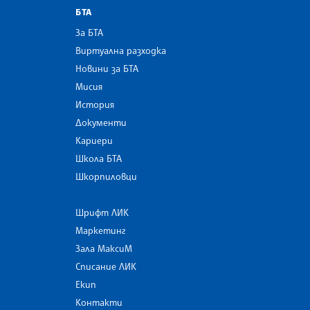
БТА
За БТА
Виртуална разходка
Новини за БТА
Мисия
История
Документи
Кариери
Школа БТА
Шкорпиловци
Шрифт ЛИК
Маркетинг
Зала МаксиМ
Списание ЛИК
Екип
Контакти