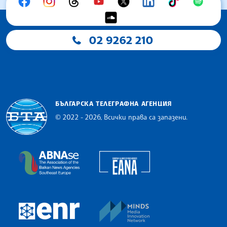
02 9262 210
БЪЛГАРСКА ТЕЛЕГРАФНА АГЕНЦИЯ
© 2022 - 2026, Всички права са запазени.
Българска телеграфна агенция
European Alliance of N
The Assocoation of the Balkan News Agencies S
MINDS Media Innovatio
European Newsroom