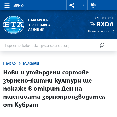
RIGHTMENU.SOCIAL
ВАЛУТНИ КУР
EN
МЕНЮ
ВАШАТА БТА
БЪЛГАРСКА
ВХОД
ТЕЛЕГРАФНА
АГЕНЦИЯ
Нямате профил?
Въведете ключова дума или израз
Търсене
ТЪРСЕН
Начало
България
site.bta
Нови и утвърдени сортове
зърнено-житни култури ще
покаже в открит Ден на
пшеницата зърнопроизводител
от Кубрат