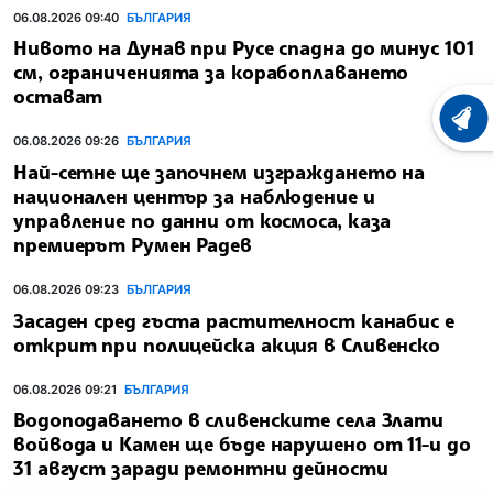
06.08.2026 09:40
БЪЛГАРИЯ
Нивото на Дунав при Русе спадна до минус 101
см, ограниченията за корабоплаването
остават
ХРОНО
06.08.2026 09:26
БЪЛГАРИЯ
Най-сетне ще започнем изграждането на
национален център за наблюдение и
управление по данни от космоса, каза
премиерът Румен Радев
06.08.2026 09:23
БЪЛГАРИЯ
Засаден сред гъста растителност канабис е
открит при полицейска акция в Сливенско
06.08.2026 09:21
БЪЛГАРИЯ
Водоподаването в сливенските села Злати
войвода и Камен ще бъде нарушено от 11-и до
31 август заради ремонтни дейности