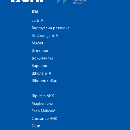
БТА
За БТА
Виртуална разходка
Новини за БТА
Мисия
История
Документи
Кариери
Школа БТА
Шкорпиловци
Шрифт ЛИК
Маркетинг
Зала МаксиМ
Списание ЛИК
Екип