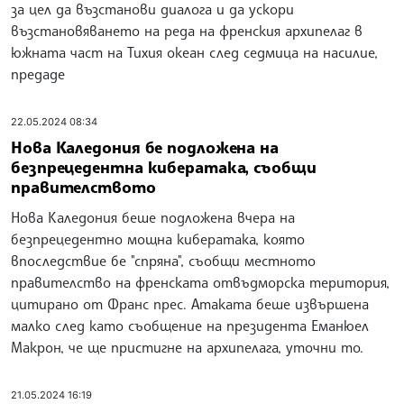
за цел да възстанови диалога и да ускори
възстановяването на реда на френския архипелаг в
южната част на Тихия океан след седмица на насилие,
предаде
22.05.2024 08:34
Нова Каледония бе подложена на
безпрецедентна кибератака, съобщи
правителството
Нова Каледония беше подложена вчера на
безпрецедентно мощна кибератака, която
впоследствие бе "спряна", съобщи местното
правителство на френската отвъдморска територия,
цитирано от Франс прес. Атаката беше извършена
малко след като съобщение на президента Еманюел
Макрон, че ще пристигне на архипелага, уточни то.
21.05.2024 16:19