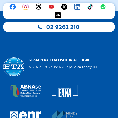
02 9262 210
БЪЛГАРСКА ТЕЛЕГРАФНА АГЕНЦИЯ
© 2022 - 2026, Всички права са запазени.
Българска телеграфна агенция
European Alliance of N
The Assocoation of the Balkan News Agencies S
MINDS Media Innovatio
European Newsroom