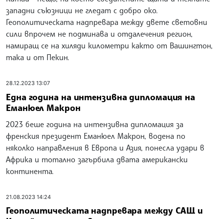
западни съюзници не гледат с добро око.
Геополитическата надпревара между двете световни
сили впрочем не подминава и отдалечения регион,
намиращ се на хиляди километри както от Вашингтон,
така и от Пекин.
28.12.2023 13:07
Една година на интензивна дипломация на
Еманюел Макрон
2023 беше година на интензивна дипломация за
френския президент Еманюел Макрон, водена по
няколко направления в Европа и Азия, понесла удари в
Африка и тотално загърбила двата американски
континента.
21.08.2023 14:24
Геополитическата надпревара между САЩ и