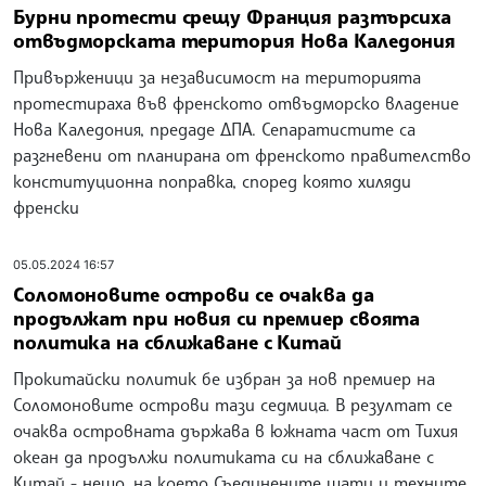
Бурни протести срещу Франция разтърсиха
отвъдморската територия Нова Каледония
Привърженици за независимост на територията
протестираха във френското отвъдморско владение
Нова Каледония, предаде ДПА. Сепаратистите са
разгневени от планирана от френското правителство
конституционна поправка, според която хиляди
френски
05.05.2024 16:57
Соломоновите острови се очаква да
продължат при новия си премиер своята
политика на сближаване с Китай
Прокитайски политик бе избран за нов премиер на
Соломоновите острови тази седмица. В резултат се
очаква островната държава в южната част от Тихия
океан да продължи политиката си на сближаване с
Китай - нещо, на което Съединените щати и техните