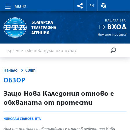
RIGHTMENU.SOCIAL
ВАЛУТНИ КУР
EN
МЕНЮ
ВАШАТА БТА
БЪЛГАРСКА
ВХОД
ТЕЛЕГРАФНА
АГЕНЦИЯ
Нямате профил?
Въведете ключова дума или израз
Търсене
ТЪРСЕН
Начало
Свят
ОБЗОР
site.bta
Защо Нова Каледония отново е
обхваната от протести
НИКОЛАЙ СТАНОЕВ, БТА
Дим от опожарени автомобили се издига в небето над Нова