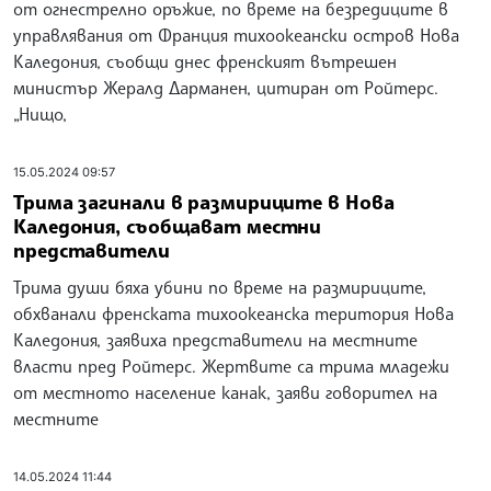
от огнестрелно оръжие, по време на безредиците в
управлявания от Франция тихоокеански остров Нова
Каледония, съобщи днес френският вътрешен
министър Жералд Дарманен, цитиран от Ройтерс.
„Нищо,
15.05.2024 09:57
Трима загинали в размириците в Нова
Каледония, съобщават местни
представители
Трима души бяха убини по време на размириците,
обхванали френската тихоокеанска територия Нова
Каледония, заявиха представители на местните
власти пред Ройтерс. Жертвите са трима младежи
от местното население канак, заяви говорител на
местните
14.05.2024 11:44