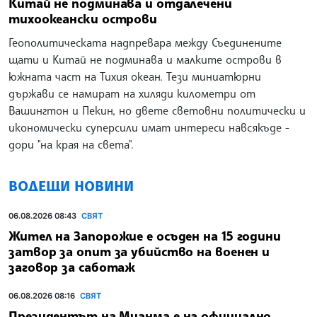
Китай не подминава и отдалечени
тихоокеански острови
Геополитическата надпревара между Съединените
щати и Китай не подминава и малките острови в
южната част на Тихия океан. Тези миниатюрни
държави се намират на хиляди километри от
Вашингтон и Пекин, но двете световни политически и
икономически суперсили имат интереси навсякъде -
дори "на края на света".
ВОДЕЩИ НОВИНИ
06.08.2026 08:43
СВЯТ
Жител на Запорожие е осъден на 15 години
затвор за опит за убийство на военен и
заговор за саботаж
06.08.2026 08:16
СВЯТ
Президентът на Мианма е на официално