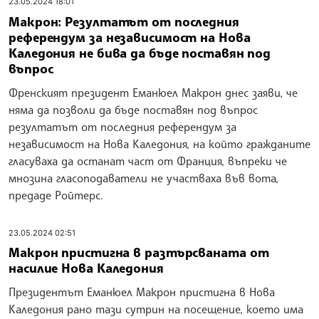
23.05.2024 18:01
Макрон: Резултатът от последния
референдум за независимост на Нова
Каледония не бива да бъде поставян под
въпрос
Френският президент Еманюел Макрон днес заяви, че
няма да позволи да бъде поставян под въпрос
резултатът от последния референдум за
независимост на Нова Каледония, на който гражданите
гласуваха да останат част от Франция, въпреки че
мнозина гласоподаватели не участваха във вота,
предаде Ройтерс.
23.05.2024 02:51
Макрон пристигна в разтърсваната от
насилие Нова Каледония
Президентът Еманюел Макрон пристигна в Нова
Каледония рано тази сутрин на посещение, което има