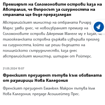
Премиерът на Соломоновите острови каза на
Австралия, че въпросът за сигурността на
страната ще бъде преразгледан
Австралийският министър на отбраната Ричард
Марлс заяви днес, че новоизбраният премиер на
ХРОНО
Соломоновите острови Джеремая Манеле му е казал, че
тихоокеанската островна държава извършва преглед
на сигурността, който ще реши бъдещето на
полицейското сътрудничество, каза днес
австралийският министър, цитиран от Ройтерс.
21.05.2024 15:07
Френският президент пътува към обхваната
от размирици Нова Каледония
Френският президент Еманюел Макрон пътува към
Нова Каледония, предаде Асошиейтед Прес.