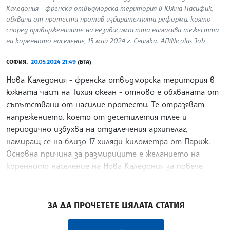
Каледония - френска отвъдморска територия в Южна Пасифик,
обхвана от протести против избирателната реформа, която
според привържениците на независимостта намалява тежестта
на коренното население, 15 май 2024 г. Снимка: АП/Nicolas Job
СОФИЯ,
20.05.2024 21:49
(БТА)
Нова Каледония - френска отвъдморска територия в
южната част на Тихия океан - отново е обхваната от
съпътствани от насилие протести. Те отразяват
напрежението, което от десетилетия тлее и
периодично избухва на отдалечения архипелаг,
намиращ се на близо 17 хиляди километра от Париж.
Основна причина за размириците е желанието на
коренното население на Нова Каледония за повече
права и самостоятелност.
/ЛМ/
ЗА ДА ПРОЧЕТЕТЕ ЦЯЛАТА СТАТИЯ