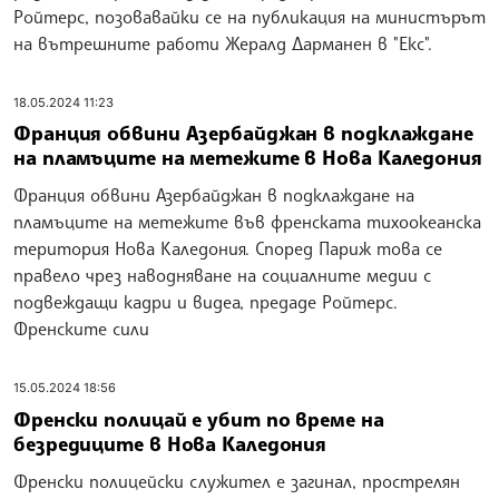
Ройтерс, позовавайки се на публикация на министърът
на вътрешните работи Жералд Дарманен в "Екс".
18.05.2024 11:23
Франция обвини Азербайджан в подклаждане
на пламъците на метежите в Нова Каледония
Франция обвини Азербайджан в подклаждане на
пламъците на метежите във френската тихоокеанска
територия Нова Каледония. Според Париж това се
правело чрез наводняване на социалните медии с
подвеждащи кадри и видеа, предаде Ройтерс.
Френските сили
15.05.2024 18:56
Френски полицай е убит по време на
безредиците в Нова Каледония
Френски полицейски служител е загинал, прострелян