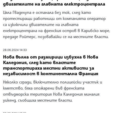
двигателите на главната електроцентрала
Цяла Гваделупа е останала без ток, след като
протестиращи работници от компанията оператор
са изключили двигателите на главната
електроцентрала на френския остров в Карибско море,
предаде Ройтерс, позовавайки се на местните власти.
28.06.2024 14:33
Нова вълна от размирици избухна в Нова
Каледония, след като властите
транспортираха местни активисти за
независимост в континентална Франция
Няколко сгради, включително полицейски участък и
кметство, бяха опожарени във френската
отвъдморска територия Нова Каледония миналия
уикенд, съобщиха местните власти.