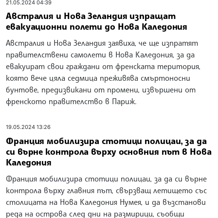
21.05.2024 04:39
Австралия и Нова Зеландия изпращат
евакуационни полети до Нова Каледония
Австралия и Нова Зеландия заявиха, че ще изпратят
правителствени самолети в Нова Каледония, за да
евакуират свои граждани от френската територия,
която вече цяла седмица преживява смъртоносни
бунтове, предизвикани от промени, извършени от
френското правителство в Париж.
19.05.2024 13:26
Франция мобилизира стотици полицаи, за да
си върне контрола върху основния път в Нова
Каледония
Франция мобилизира стотици полицаи, за да си върне
контрола върху главния път, свързващ летището със
столицата на Нова Каледония Нумея, и да възстанови
реда на острова след дни на размирици, съобщи