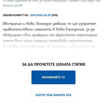
в Южна Франция на път за Нова Каледония. Снимка: Еtat Major des
Armees via AP
СИДНИ/УЕЛИНГТЪН,
21.05.2024 04:39
(БТА)
Австралия и Нова Зеландия заявиха, че ще изпратят
правителствени самолети в Нова Каледония, за да
евакуират свои граждани от френската територия,
която вече цяла седмица преживява смъртоносни
бунтове, предизвикани от промени, извършени от
френското правителство в Париж.
/ПЙ/
ЗА ДА ПРОЧЕТЕТЕ ЦЯЛАТА СТАТИЯ
АБОНИРАЙТЕ СЕ
ВЛЕЗТЕ ВЪВ ВАШАТА БТА