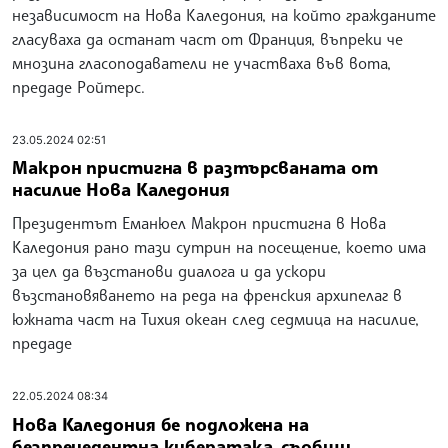
независимост на Нова Каледония, на който гражданите
гласуваха да останат част от Франция, въпреки че
мнозина гласоподаватели не участваха във вота,
предаде Ройтерс.
23.05.2024 02:51
Макрон пристигна в разтърсваната от
насилие Нова Каледония
Президентът Еманюел Макрон пристигна в Нова
Каледония рано тази сутрин на посещение, което има
за цел да възстанови диалога и да ускори
възстановяването на реда на френския архипелаг в
южната част на Тихия океан след седмица на насилие,
предаде
22.05.2024 08:34
Нова Каледония бе подложена на
безпрецедентна кибератака, съобщи