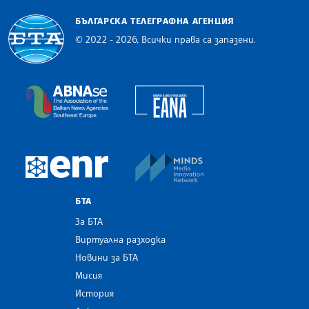
БЪЛГАРСКА ТЕЛЕГРАФНА АГЕНЦИЯ
© 2022 - 2026, Всички права са запазени.
Българска телеграфна агенция
European Alliance of N
The Assocoation of the Balkan News Agencies S
MINDS Media Innovatio
European Newsroom
БТА
За БТА
Виртуална разходка
Новини за БТА
Мисия
История