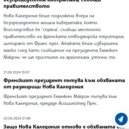
правителството
Нова Каледония беше подложена вчера на
безпрецедентно мощна кибератака, която
впоследствие бе "спряна", съобщи местното
правителство на френската отвъдморска територия,
цитирано от Франс прес. Атаката беше извършена
малко след като съобщение на президента Еманюел
Макрон, че ще пристигне на архипелага, уточни то.
21.05.2024 15:07
Френският президент пътува към обхваната
от размирици Нова Каледония
Френският президент Еманюел Макрон пътува към
Нова Каледония, предаде Асошиейтед Прес.
20.05.2024 21:49
ХРОНО
Защо Нова Каледония отново е обхваната от