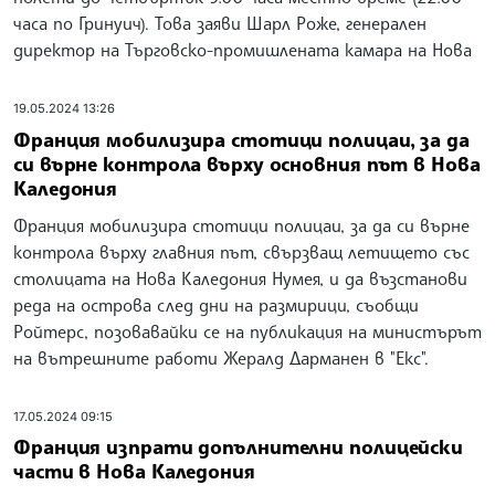
часа по Гринуич). Това заяви Шарл Роже, генерален
директор на Търговско-промишлената камара на Нова
19.05.2024 13:26
Франция мобилизира стотици полицаи, за да
си върне контрола върху основния път в Нова
Каледония
Франция мобилизира стотици полицаи, за да си върне
контрола върху главния път, свързващ летището със
столицата на Нова Каледония Нумея, и да възстанови
реда на острова след дни на размирици, съобщи
Ройтерс, позовавайки се на публикация на министърът
на вътрешните работи Жералд Дарманен в "Екс".
17.05.2024 09:15
Франция изпрати допълнителни полицейски
части в Нова Каледония