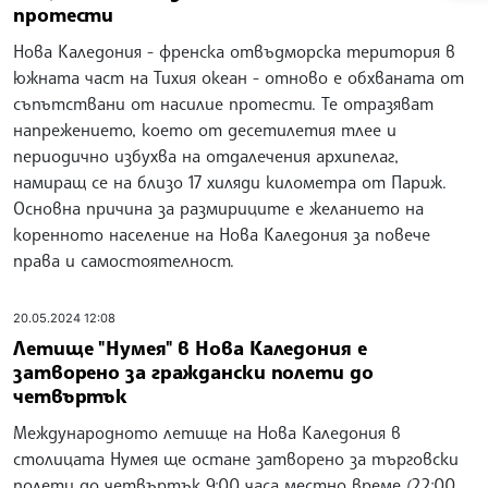
протести
Нова Каледония - френска отвъдморска територия в
южната част на Тихия океан - отново е обхваната от
съпътствани от насилие протести. Те отразяват
напрежението, което от десетилетия тлее и
периодично избухва на отдалечения архипелаг,
намиращ се на близо 17 хиляди километра от Париж.
Основна причина за размириците е желанието на
коренното население на Нова Каледония за повече
права и самостоятелност.
20.05.2024 12:08
Летище "Нумея" в Нова Каледония е
затворено за граждански полети до
четвъртък
Международното летище на Нова Каледония в
столицата Нумея ще остане затворено за търговски
полети до четвъртък 9:00 часа местно време (22:00