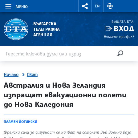
RIGHTMENU.SOCIAL
ВАЛУТНИ КУР
EN
МЕНЮ
ВАШАТА БТА
БЪЛГАРСКА
ВХОД
ТЕЛЕГРАФНА
АГЕНЦИЯ
Нямате профил?
Въведете ключова дума или израз
Търсене
ТЪРСЕН
Начало
Свят
site.bta
Австралия и Нова Зеландия
изпращат евакуационни полети
до Нова Каледония
ПЛАМЕН ЙОТИНСКИ
Френски сили за сигурност се качват на самолет във военна база