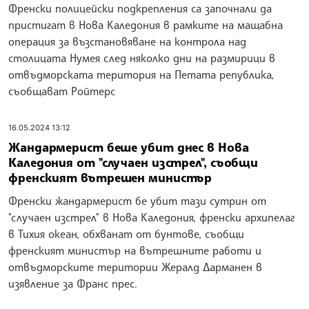
Френски полицейски подкрепления са започнали да
пристигат в Нова Каледония в рамките на мащабна
операция за възстановяване на контрола над
столицата Нумея след няколко дни на размирици в
отвъдморската територия на Петата република,
съобщават Ройтерс
16.05.2024 13:12
Жандармерист беше убит днес в Нова
Каледония от "случаен изстрел", съобщи
френският вътрешен министър
Френски жандармерист бе убит тази сутрин от
"случаен изстрел" в Нова Каледония, френски архипелаг
в Тихия океан, обхванат от бунтове, съобщи
френският министър на вътрешните работи и
отвъдморските територии Жералд Дарманен в
изявление за Франс прес.