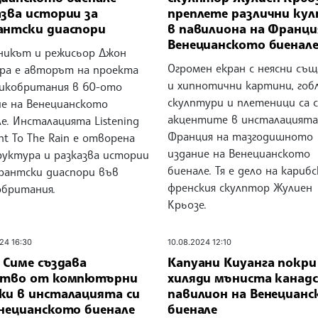
азва истории за
преплете различни ку
антски диаспори
в павилиона на Франци
Венецианското биенал
никът и режисьор Джон
Огромен екран с неясни съ
ра е авторът на проекта
и хипнотични картини, гобл
ликобритания в 60-ото
скулптури и плетеници са 
ие на Венецианското
акцентите в инсталацията
е. Инсталацията Listening
Франция на тазгодишното
ght To The Rain е отворена
издание на Венецианското
руктура и разказва истории
биенале. Тя е дело на карибс
грантски диаспори във
френския скулптор Жулиен
обритания.
Крьозе.
24 16:30
10.08.2024 12:10
 Симе създава
Капуани Киуанга покри
ство от компютърни
хиляди мъниста канад
ки в инсталацията си
павилион на Венециан
енецианското биенале
биенале