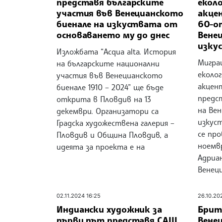
представя българските
еколо
участия във Венецианското
акце
биенале на изкуствата от
60-о
основаването му до днес
Вене
изку
Изложбата “Acqua alta. История
Мигра
на българските национални
еколо
участия във Венецианското
акцен
биенале 1910 – 2024” ще бъде
предс
открита в Пловдив на 13
на Ве
декември. Организатори са
изкус
Градска художествена галерия –
се про
Пловдив и Община Пловдив, а
ноемвр
идеята за проекта е на
Адриан
Венец
02.11.2024 16:25
26.10.20
Индиански художник за
Брит
първи път представя САЩ
Вене