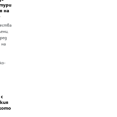
лтури
я на
е
щества
ени,
сред
 на
ко-
 с
ския
ското