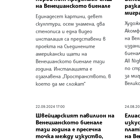
на Венецианското биенале
разк
мигр
Единадесет картини, девет
Худож
скулптури, осем знамена, два
Акомф
стенописа и една видео
на Ве
инсталация са представени в
издан
проекта на Съединените
биенал
американски щати на
All Ni
Венецианското биенале тази
по ст
година. Инсталацията е
за ми
озаглавена „Пространството, в
Велик
което да ме сложат“
22.09.2024 17:00
24.08.20
Швейцарският павилион на
Елиас
Венецианското биенале
изку
тази година е пресечна
плат
точка между изкуство,
на В