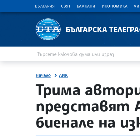
БЪЛГАРИЯ
СВЯТ
БАЛКАНИ
ИКОНОМИКА
ЛИ
БЪЛГАРСКА ТЕЛЕГР
Въведете ключова дума или израз
Търсене
Начало
ЛИК
site.bta
Трима автори
представят А
биенале на и