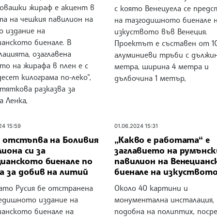
ловашки жираф е акцент в
с която Венецуела се предс
та на чешкия павилион на
на тазгодишното биенале 
о издание на
изкуството във Венеция.
анското биенале. В
Проектът е съставен от 1
ацията, озаглавена
алуминиеви тръби с дължин
то на жирафа в плен е с
метра, ширина 4 метра и
есет килограма по-леко“,
дълбочина 1 метър,
тяткова разказва за
 Ленка,
24 15:59
01.06.2024 15:31
я отстъпва на Боливия
„Какво е работата“ e
иона си за
заглавието на румънск
цианското биенале по
павилион на Венециан
а за добив на литий
биенале на изкуствот
като Русия бе отстранена
Около 40 картини и
едишното издание на
монументална инсталация,
ианското биенале на
подобна на полиптих, пос