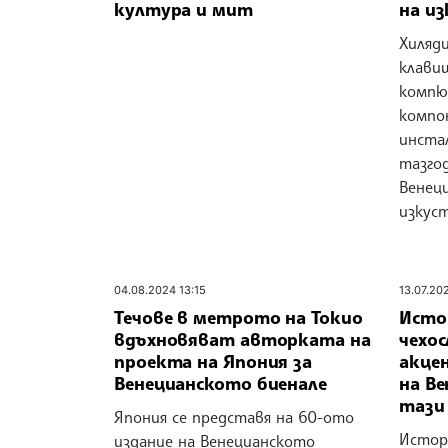
култура и мит
на и
Хиляд
клави
компю
компо
инста
тазго
Венец
изкус
04.08.2024 13:15
13.07.202
Течове в метрото на Токио
Исто
вдъхновяват авторката на
чехо
проекта на Япония за
акце
Венецианското биенале
на В
тази
Япония се представя на 60-ото
Истор
издание на Венецианското