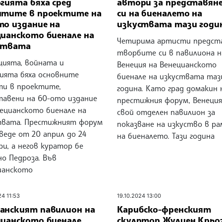
гията бяха сред
автори за представян
нтите в проектите на
си на биеналето на
то издание на
изкуствата тази годи
цианското биенале на
Четирима артисти предст
ствата
творбите си в павилиона н
цията, войната и
Венеция на Венецианското
гията бяха основните
биенале на изкуствата таз
ти в проектите,
година. Като град домакин 
тавени на 60-ото издание
престижния форум, Венеция
нецианското биенале на
свой отделен павилион за
твата. Престижният форум
показване на изкуство в р
веде от 20 април до 24
на биеналето. Тази година
и, а негов куратор бе
о Педроза. Във
ианското
24 11:53
19.10.2024 13:00
анският павилион на
Карибско-френският
цианското биенале
скулптор Жулиен Крьо