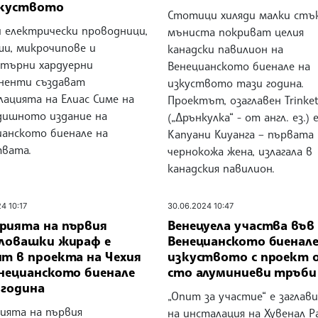
зкуството
Стотици хиляди малки стъ
и електрически проводници,
мъниста покриват целия
ши, микрочипове и
канадски павилион на
търни хардуерни
Венецианското биенале на
ненти създават
изкуството тази година.
лацията на Елиас Симе на
Проектът, озаглавен Trinke
дишното издание на
(„Дрънкулка“ - от англ. ез.) 
ианското биенале на
Капуани Киуанга – първата
твата.
чернокожа жена, излагала в
канадския павилион.
4 10:17
30.06.2024 10:47
рията на първия
Венецуела участва във
словашки жираф е
Венецианското биенале
нт в проекта на Чехия
изкуството с проект 
енецианското биенале
сто алуминиеви тръби
 година
„Опит за участие“ е заглав
ията на първия
на инсталация на Хувенал Р