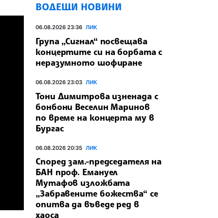
ВОДЕЩИ НОВИНИ
06.08.2026 23:36
ЛИК
Група „Сигнал“ посвещава
концертите си на борбата с
неразумното шофиране
06.08.2026 23:03
ЛИК
Тони Димитрова изненада с
бонбони Веселин Маринов
по време на концерта му в
Бургас
06.08.2026 20:35
ЛИК
Според зам.-председателя на
БАН проф. Емануел
Мутафов изложбата
„Забравените божества“ се
опитва да въведе ред в
хаоса