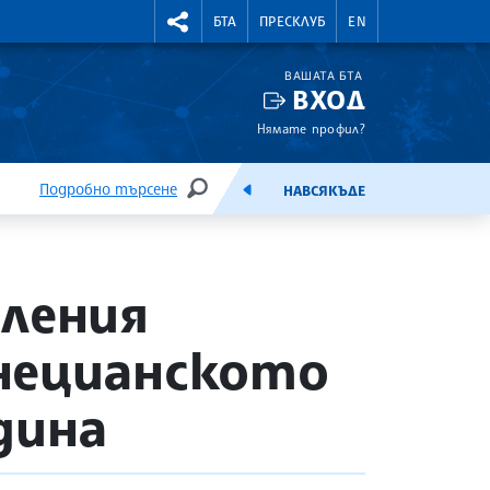
УТНИ КУРСОВЕ
RIGHTMENU.SOCIAL
БТА
ПРЕСКЛУБ
EN
ВАШАТА БТА
ВХОД
Нямате профил?
Подробно търсене
НАВСЯКЪДЕ
ТЪРСЕНЕ
ЕМИСИЯ
оления
нецианското
дина