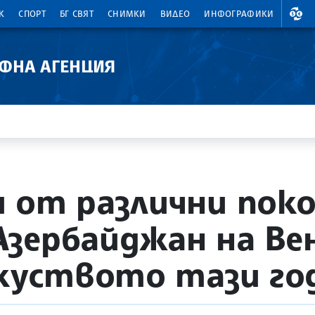
ВАЛ
К
СПОРТ
БГ СВЯТ
СНИМКИ
ВИДЕО
ИНФОГРАФИКИ
АФНА АГЕНЦИЯ
 от различни пок
зербайджан на Ве
зкуството тази го