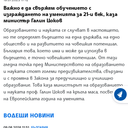
Важно е да свържем обучението с
изграждането на уменията за 21-и век, каза
министър Галин Цоков
Образованието и науката се случват в настоящето,
но те определят бъдещето на една държава, на едно
общество и на развитието на човешкия потенциал.
България това, което има и може да използва в
бъдещето, е точно човешкият потенциал. От тази
гледна точка пред Министерството на образованието
и науката стоят големи предизвикателства, свързани
и с промяна в Закона за предучилищно и училищно
образование. Това каза министърът на образованието
и науката проф. Галин Цоков на кръгла маса, посветена
ХРОНО
на Европейската година на уменията.
ВОДЕЩИ НОВИНИ
09.08.2026 11:51
БЪЛГАРИЯ