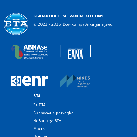
БЪЛГАРСКА ТЕЛЕГРАФНА АГЕНЦИЯ
© 2022 - 2026, Всички права са запазени.
Българска телеграфна агенция
European Alliance of N
The Assocoation of the Balkan News Agencies S
MINDS Media Innovatio
European Newsroom
БТА
За БТА
Виртуална разходка
Новини за БТА
Мисия
История