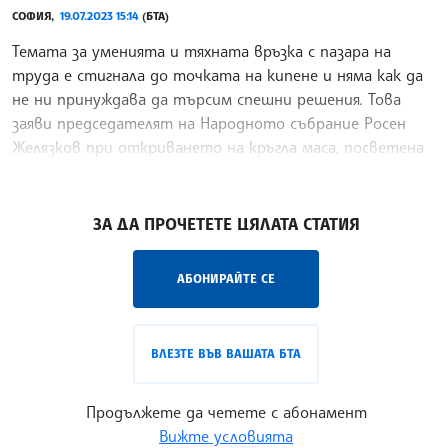
СОФИЯ,
19.07.2023 15:14
(БТА)
Темата за уменията и тяхната връзка с пазара на
труда е стигнала до точката на кипене и няма как да
не ни принуждава да търсим спешни решения. Това
заяви председателят на Народното събрание Росен
Желязков при откриването на кръгла маса, посветена
на
/ВД/
ЗА ДА ПРОЧЕТЕТЕ ЦЯЛАТА СТАТИЯ
АБОНИРАЙТЕ СЕ
ВЛЕЗТЕ ВЪВ ВАШАТА БТА
Продължете да четете с абонамент
Вижте условията