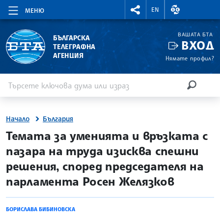
RIGHTMENU.SOCIAL
ВАЛУТНИ КУР
EN
МЕНЮ
ВАШАТА БТА
БЪЛГАРСКА
ВХОД
ТЕЛЕГРАФНА
АГЕНЦИЯ
Нямате профил?
Въведете ключова дума или израз
Търсене
ТЪРСЕН
Начало
България
site.bta
Темата за уменията и връзката с
пазара на труда изисква спешни
решения, според председателя на
парламента Росен Желязков
БОРИСЛАВА БИБИНОВСКА