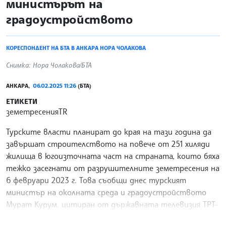
министърът на
градоустройството
КОРЕСПОНДЕНТ НА БТА В АНКАРА НОРА ЧОЛАКОВА
Снимка: Нора Чолакова/БТА
АНКАРА,
06.02.2025 11:26
(БТА)
ЕТИКЕТИ
земетресенияTR
Турските власти планират до края на тази година да
завършат строителството на повече от 251 хиляди
жилища в югоизточната част на страната, които бяха
тежко засегнати от разрушителните земетресения на
6 февруари 2023 г. Това съобщи днес турският
министър на околната среда и градоустройството
Мурат Курум, цитиран от държавната телевизия ТРТ-
Хабер.