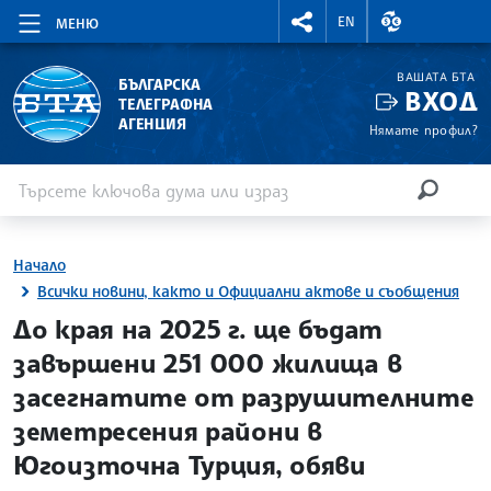
RIGHTMENU.SOCIAL
ВАЛУТНИ КУР
EN
МЕНЮ
ВАШАТА БТА
БЪЛГАРСКА
ВХОД
ТЕЛЕГРАФНА
АГЕНЦИЯ
Нямате профил?
Въведете ключова дума или израз
Търсене
ТЪРСЕН
Начало
Всички новини, както и Официални актове и съобщения
site.bta
До края на 2025 г. ще бъдат
завършени 251 000 жилища в
засегнатите от разрушителните
земетресения райони в
Югоизточна Турция, обяви