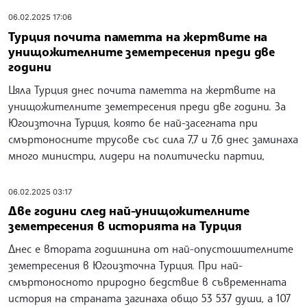
06.02.2025 17:06
Турция почита паметта на жертвите на
унищожителните земетресения преди две
години
Цяла Турция днес почита паметта на жертвите на
унищожителните земетресения преди две години. За
Югоизточна Турция, която бе най-засегната при
смъртоносните трусове със сила 7,7 и 7,6 днес заминаха
много министри, лидери на политически партии,
06.02.2025 03:17
Две години след най-унищожителните
земетресения в историята на Турция
Днес е втората годишнина от най-опустошителните
земетресения в Югоизточна Турция. При най-
смъртоносното природно бедствие в съвременната
история на страната загинаха общо 53 537 души, а 107