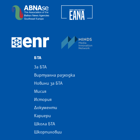
European Alliance of N
The Assocoation of the Balkan News Agencies S
MINDS Media Innovatio
European Newsroom
БТА
За БТА
Виртуална разходка
Новини за БТА
Мисия
История
Документи
Кариери
Школа БТА
Шкорпиловци