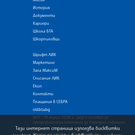
История
Документи
Кариери
Школа БТА
Шкорпиловци
Шрифт ЛИК
Маркетинг
Зала МаксиМ
Списание ЛИК
Екип
Контакти
Плащания в СЕБРА
old.bta.bg
ВОТ - 19 април 2026 г . ред и условия за
предизборната кампания за Народно събрание
Тази интернет страница използва бисквитки
Карта на сайта
Политика за