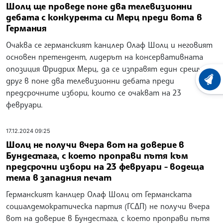
Шолц ще проведе поне два телевизионни
дебата с конкурента си Мерц преди вота в
Германия
Очаква се германският канцлер Олаф Шолц и неговият
основен претендент, лидерът на консервативната
опозиция Фридрих Мерц, да се изправят един срещу
друг в поне два телевизионни дебата преди
ХРОНО
предсрочните избори, които се очакват на 23
февруари.
17.12.2024 09:25
Шолц не получи вчера вот на доверие в
Бундестага, с което проправи пътя към
предсрочни избори на 23 февруари - водеща
тема в западния печат
Германският канлцер Олаф Шолц от Германската
социалдемократическа партия (ГСДП) не получи вчера
вот на доверие в Бундестага, с което проправи пътя