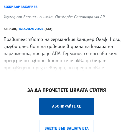
БОЖИДАР ЗАХАРИЕВ
Изглед от Берлин - снимка: Christophe Gateau/dpa via AP
БЕРЛИН,
16.12.2024 20:24
(БТА)
Правителството на германския канцлер Олаф Шолц
загуби днес вот на доверие в долната камара на
парламента, предаде ДПА. Германия се насочва към
предсрочни избори, които се очаква да бъдат
произведени през февруари, но преди това е
необходимо да бъдат
/ГГ/
ЗА ДА ПРОЧЕТЕТЕ ЦЯЛАТА СТАТИЯ
АБОНИРАЙТЕ СЕ
ВЛЕЗТЕ ВЪВ ВАШАТА БТА