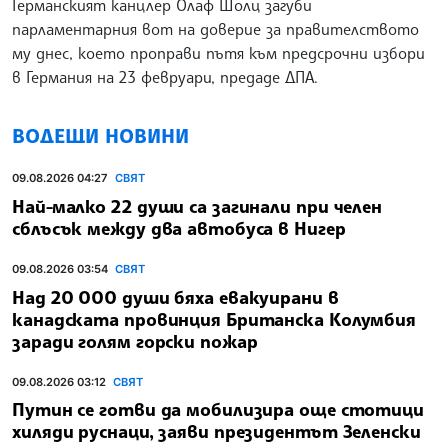
Германският канцлер Олаф Шолц загуби
парламентарния вот на доверие за правителството
му днес, което проправи пътя към предсрочни избори
в Германия на 23 февруари, предаде ДПА.
ВОДЕЩИ НОВИНИ
09.08.2026 04:27
СВЯТ
Най-малко 22 души са загинали при челен
сблъсък между два автобуса в Нигер
09.08.2026 03:54
СВЯТ
Над 20 000 души бяха евакуирани в
канадската провинция Британска Колумбия
заради голям горски пожар
09.08.2026 03:12
СВЯТ
Путин се готви да мобилизира още стотици
хиляди руснаци, заяви президентът Зеленски