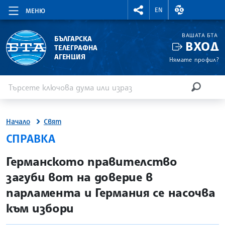
RIGHTMENU.SOCIAL
ВАЛУТНИ КУР
EN
МЕНЮ
ВАШАТА БТА
БЪЛГАРСКА
ВХОД
ТЕЛЕГРАФНА
АГЕНЦИЯ
Нямате профил?
Въведете ключова дума или израз
Търсене
ТЪРСЕН
Начало
Свят
СПРАВКА
site.bta
Германското правителство
загуби вот на доверие в
парламента и Германия се насочва
към избори