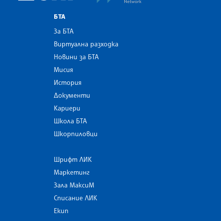
БТА
За БТА
Виртуална разходка
Новини за БТА
Мисия
История
Документи
Кариери
Школа БТА
Шкорпиловци
Шрифт ЛИК
Маркетинг
Зала МаксиМ
Списание ЛИК
Екип