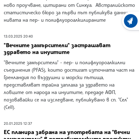
ново проучване, цитирани от Синхуа. Австралийското
статистическо бюро за първи път публикува данни за
нивата на пер- и полифлуороалкилираните
ХРОНО
13.03.2025 20:40
"Вечните замърсители" застрашават
здравето на инуитите
"Вечните замърсители" - пер- и полифлуороалкилни
съединения (PFAS), които достигат източната част на
Гренландия по въздушни и морски пътища,
представляват трайна заплаха за здравето на
ловците от народа на инуитите, предаде АФП,
позовавайки се на изследване, публикувано в сп. "Сел"
(Cell).
20.01.2025 12:37
ЕС планира забрана на употребата на "вечни
замърсители" в потребителските продукти,