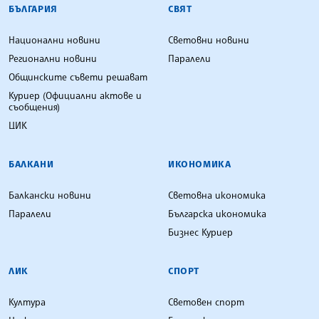
БЪЛГАРСКА ТЕЛЕГРАФНА АГЕНЦИЯ
БЪЛГАРИЯ
СВЯТ
Национални новини
Световни новини
Регионални новини
Паралели
Общинските съвети решават
Куриер (Официални актове и
съобщения)
ЦИК
БАЛКАНИ
ИКОНОМИКА
Балкански новини
Световна икономика
Паралели
Българска икономика
Бизнес Куриер
ЛИК
СПОРТ
Култура
Световен спорт