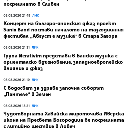
посрещнато в Сливен
08.08.2026 21:49
ЛИК
Концерт на българо-японския джаз проект
Sanix Band постави началото на тазгодишния
фестивал „Август е музика“ в Стара Загора
08.08.2026 21:31
ЛИК
Група Nerativim представи в Банско музика с
ориенталско вдъхновение, западноевропейско
влияние и джаз
08.08.2026 21:19
ЛИК
С водосвет за здраве започна съборът
„Пантеле“ в Земен
08.08.2026 18:21
ЛИК
Чудотворната Хавайска мироточива Иверска
икона на Пресвета Богородица бе посрещната
с литийно шествие в Ловеч