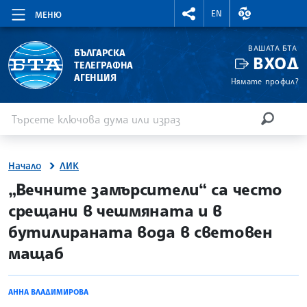
RIGHTMENU.SOCIAL
ВАЛУТНИ КУР
EN
МЕНЮ
ВАШАТА БТА
БЪЛГАРСКА
ВХОД
ТЕЛЕГРАФНА
АГЕНЦИЯ
Нямате профил?
Въведете ключова дума или израз
Търсене
ТЪРСЕН
Начало
ЛИК
site.bta
„Вечните замърсители“ са често
срещани в чешмяната и в
бутилираната вода в световен
мащаб
АННА ВЛАДИМИРОВА