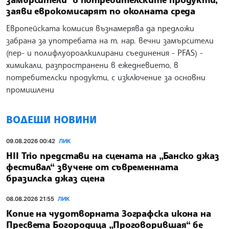
заяви еврокомисарят по околната среда
Европейската комисия възнамерява да предложи
забрана за употребата на т. нар. вечни замърсители
(пер- и полифлуороалкилирани съединения - PFAS) -
химикали, разпространени в ежедневието, в
потребителски продукти, с изключение за основни
промишлени
ВОДЕЩИ НОВИНИ
09.08.2026 00:42
ЛИК
HII Trio представи на сцената на „Банско джаз
фестивал“ звучене от съвременната
бразилска джаз сцена
08.08.2026 21:55
ЛИК
Копие на чудотворната Зографска икона на
Пресвета Богородица „Проговорившая“ бе