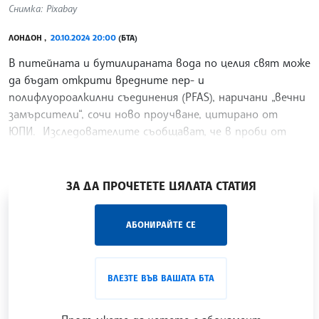
Снимка: Pixabay
ЛОНДОН ,
20.10.2024 20:00
(БТА)
В питейната и бутилираната вода по целия свят може
да бъдат открити вредните пер- и
полифлуороалкилни съединения (PFAS), наричани „вечни
замърсители“, сочи ново проучване, цитирано от
ЮПИ. Изследователите съобщават, че в проби от
бутилирана и
/РБ/
ЗА ДА ПРОЧЕТЕТЕ ЦЯЛАТА СТАТИЯ
„Час ЛИК“ на БТА е мястото за срещи отблизо с
АБОНИРАЙТЕ СЕ
лицата на българската култура, наука,
образование и религия. Подкастът може да бъде
проследен в
интернет страницата
и в
YouTube
ВЛЕЗТЕ ВЪВ ВАШАТА БТА
канала на БТА
.