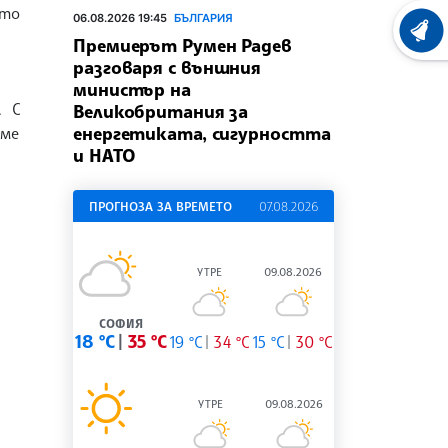
ито
06.08.2026 19:45
БЪЛГАРИЯ
ХРОНО
Премиерът Румен Радев
разговаря с външния
министър на
. С
Великобритания за
енергетиката, сигурността
хме
и НАТО
ПРОГНОЗА ЗА ВРЕМЕТО
07.08.2026
УТРЕ
09.08.2026
СОФИЯ
18 °C
35 °C
19 °C
34 °C
15 °C
30 °C
УТРЕ
09.08.2026