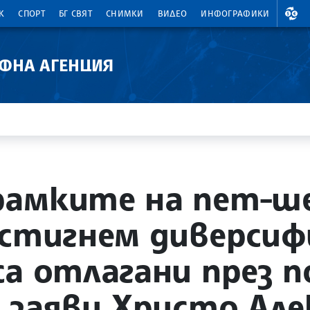
ВАЛ
К
СПОРТ
БГ СВЯТ
СНИМКИ
ВИДЕО
ИНФОГРАФИКИ
АФНА АГЕНЦИЯ
рамките на пет-ш
остигнем диверсиф
са отлагани през 
, заяви Христо Але