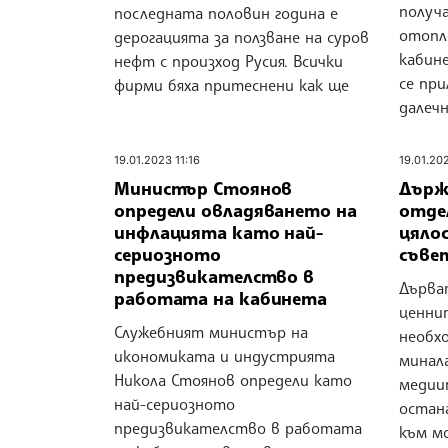
получ
последната половин година е
отопл
дерогацията за ползване на суров
кабин
нефт с произход Русия. Всички
се при
фирми бяха притеснени как ще
далечн
19.01.2023 11:16
19.01.20
Министър Стоянов
Държ
определи овладяването на
отде
инфлацията като най-
цяло
сериозното
съвет
предизвикателство в
Дърват
работата на кабинета
ценни
Служебният министър на
необх
икономиката и индустрията
минал
Никола Стоянов определи като
медии
най-сериозното
остана
предизвикателство в работата
към м