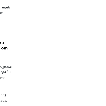
 Гълъб
те
ли
 от
ризнаха
 заяви
ето
рез
еца.