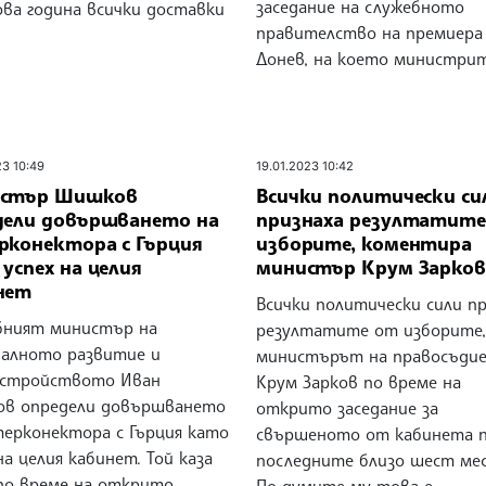
заседание на служебното
ова година всички доставки
правителство на премиера
Донев, на което министри
23 10:49
19.01.2023 10:42
стър Шишков
Всички политически си
дели довършването на
признаха резултатите
рконектора с Гърция
изборите, коментира
успех на целия
министър Крум Зарков
нет
Всички политически сили п
бният министър на
резултатите от изборите,
налното развитие и
министърът на правосъди
устройството Иван
Крум Зарков по време на
в определи довършването
открито заседание за
терконектора с Гърция като
свършеното от кабинета п
на целия кабинет. Той каза
последните близо шест мес
по време на открито