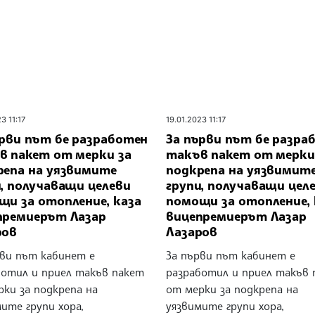
3 11:17
19.01.2023 11:17
ърви път бе разработен
За първи път бе разра
в пакет от мерки за
такъв пакет от мерки
репа на уязвимите
подкрепа на уязвимит
, получаващи целеви
групи, получаващи цел
щи за отопление, каза
помощи за отопление, 
премиерът Лазар
вицепремиерът Лазар
ров
Лазаров
рви път кабинет е
За първи път кабинет е
ботил и приел такъв пакет
разработил и приел такъв 
рки за подкрепа на
от мерки за подкрепа на
ите групи хора,
уязвимите групи хора,