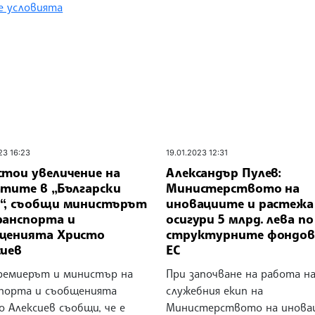
 условията
23 16:23
19.01.2023 12:31
стои увеличение на
Александър Пулев:
атите в „Български
Министерството на
“, съобщи министърът
иновациите и растежа
ранспорта и
осигури 5 млрд. лева по
щенията Христо
структурните фондов
сиев
ЕС
ремиерът и министър на
При започване на работа н
порта и съобщенията
служебния екип на
 Алексиев съобщи, че е
Министерството на инова