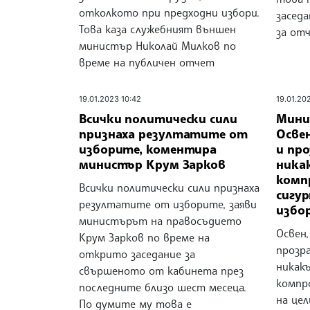
отколкото при предходни избори.
засед
Това каза служебният външен
за от
министър Николай Милков по
време на публичен отчет
19.01.2023 10:42
19.01.20
Всички политически сили
Мини
признаха резултатите от
Освен
изборите, коментира
и про
министър Крум Зарков
ника
комп
Всички политически сили признаха
сигу
резултатите от изборите, заяви
избо
министърът на правосъдието
Освен,
Крум Зарков по време на
прозра
открито заседание за
никакъ
свършеното от кабинета през
компр
последните близо шест месеца.
на цел
По думите му това е