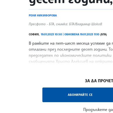
РЕНИ НИКИФОРОВА
Пресфото - БТА, снимка: БТА/Владимир Шоков
СОФИЯ,
19.01.2023 10:50 | ОБНОВЕНА 19.01.2023 11:10
(БТА)
В рамките на пет-шест месеца успяхме да 
отлагани през последните десет години. Т
председател по икономическите политики 
съобщенията Христо Алексиев на открито
правителство през последните близо шест
/ВД/
ЗА ДА ПРОЧЕТ
АБОНИРАЙТЕ СЕ
Продължете да