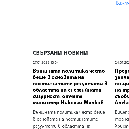
Вижте
СВЪРЗАНИ НОВИНИ
27.01.2023 13:04
24.01.20
Външната политика често
Пред
беше в основата на
запл
постигнатите резултати в
пощи
областта на енергийната
на т
сигурност, отчете
съоб
министър Николай Милков
Алек
Външната политика често беше
Вицеп
в основата на постигнатите
транс
резултати в областта на
Христо