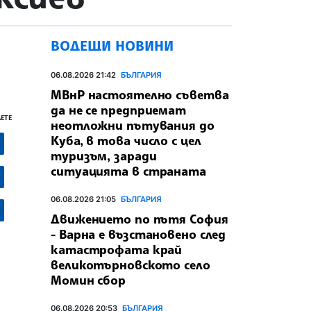
ВОДЕЩИ НОВИНИ
06.08.2026 21:42
БЪЛГАРИЯ
МВнР настоятелно съветва
да не се предприемат
ЕТЕ
неотложни пътувания до
Куба, в това число с цел
туризъм, заради
ситуацията в страната
06.08.2026 21:05
БЪЛГАРИЯ
Движението по пътя София
- Варна е възстановено след
катастрофата край
великотърновското село
Момин сбор
06.08.2026 20:53
БЪЛГАРИЯ