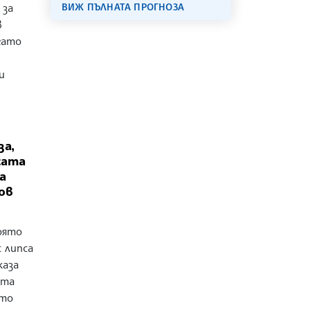
 за
ВИЖ ПЪЛНАТА ПРОГНОЗА
в
гато
и
за,
сата
а
ов
оято
 липса
каза
ата
ото