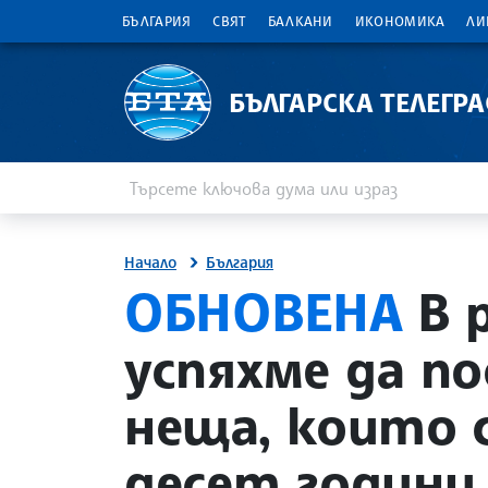
БЪЛГАРИЯ
СВЯТ
БАЛКАНИ
ИКОНОМИКА
ЛИ
БЪЛГАРСКА ТЕЛЕГР
Въведете ключова дума или израз
Търсене
Начало
България
site.bta
ОБНОВЕНА
В 
успяхме да п
неща, които 
десет години