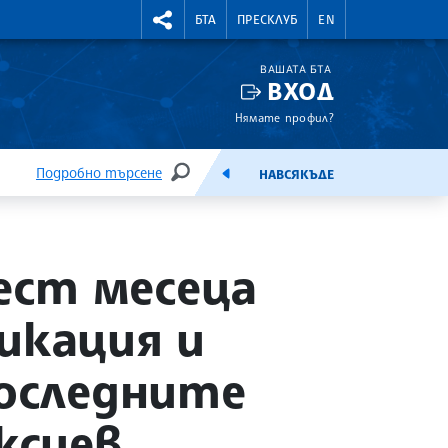
УТНИ КУРСОВЕ
RIGHTMENU.SOCIAL
БТА
ПРЕСКЛУБ
EN
ВАШАТА БТА
ВХОД
Нямате профил?
Подробно търсене
НАВСЯКЪДЕ
ТЪРСЕНЕ
ЕМИСИЯ
ест месеца
икация и
последните
ксиев