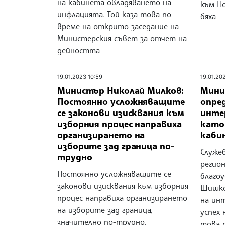
на кабинета овладяването на
към Н
инфлацията. Той каза това по
бяха
време на открито заседание на
Министерския съвет за отчет на
дейността
19.01.2023 10:59
19.01.20
Министър Николай Милков:
Мини
Постоянно усложняващите
опре
се законови изисквания към
инте
изборния процес направиха
като 
организирането на
каби
изборите зад граница по-
Служе
трудно
регио
Постоянно усложняващите се
благо
законови изисквания към изборния
Шишко
процес направиха организирането
на ин
на изборите зад граница,
успех 
значително по-трудно,
това 