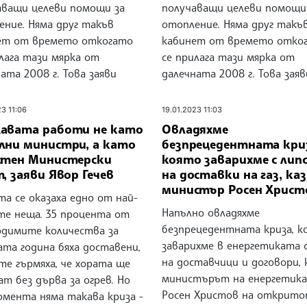
аващи целеви помощи за
получаващи целеви помощи
ение. Няма друг такъв
отопление. Няма друг такъ
ет от времето откогато
кабинет от времето отко
лага тази мярка от
се прилага тази мярка от
ата 2008 г. Това заяви
далечната 2008 г. Това заяв
23 11:06
19.01.2023 11:03
авата работи не като
Овладяхме
лни министри, а като
безпрецедентната кри
стен Министерски
която заварихме с лип
, заяви Явор Гечев
на доставки на газ, каз
министър Росен Христ
а се оказаха едно от най-
Напълно овладяхме
те неща. 35 процента от
безпрецедентната криза, к
одимите количества за
заварихме в енергетиката с
ата година бяха доставени,
на доставчици и договори, 
те гърмяха, че хората ще
министърът на енергетик
т без дърва за огрев. Но
Росен Христов на открит
омента няма такава криза -