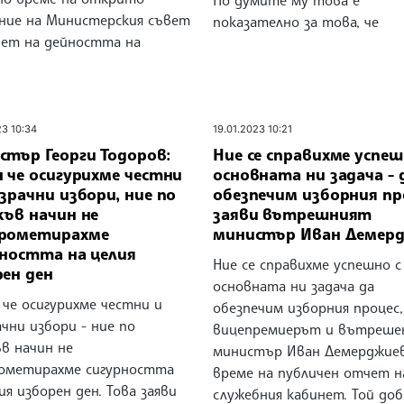
По думите му това е
ание на Министерския съвет
показателно за това, че
чет на дейността на
23 10:34
19.01.2023 10:21
стър Георги Тодоров:
Ние се справихме успеш
 че осигурихме честни
основната ни задача - 
зрачни избори, ние по
обезпечим изборния пр
къв начин не
заяви вътрешният
рометирахме
министър Иван Демер
рността на целия
Ние се справихме успешно с
рен ден
основната ни задача да
 че осигурихме честни и
обезпечим изборния процес,
чни избори - ние по
вицепремиерът и вътреше
в начин не
министър Иван Демерджие
ометирахме сигурността
време на публичен отчет н
ия изборен ден. Това заяви
служебния кабинет. Той доб