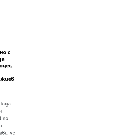
но с
да
оцес,
джиев
 каза
н
в по
а
ави, че