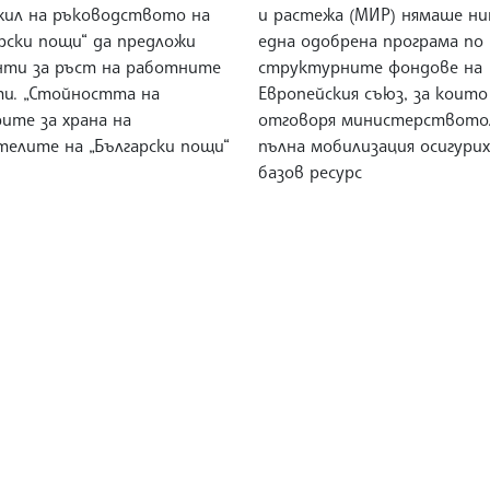
жил на ръководството на
и растежа (МИР) нямаше н
рски пощи“ да предложи
една одобрена програма по
нти за ръст на работните
структурните фондове на
ти. „Стойността на
Европейския съюз, за които
ите за храна на
отговоря министерството
телите на „Български пощи“
пълна мобилизация осигури
базов ресурс