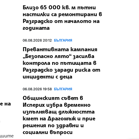
Близо 65 000 кв. м пътни
настилки са ремонтирани в
Разградско от началото на
годината
06.08.2026 20:12
БЪЛГАРИЯ
Превантивната кампания
„Безопасно лято“ засилва
контрола по пътищата в
Разградско заради риска от
инциденти с деца
06.08.2026 19:58
БЪЛГАРИЯ
Общинският съвет в
е на
Исперих избра временно
изпълняващ длъжността
кмет на Драгомъж и прие
а
решения по здравни и
социални въпроси
циите