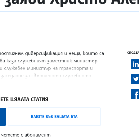
постигнем диверсификация и неща, които са
СПОДЕЛ
ова каза служебният заместник министър-
и служебен министър на транспорта и
 заседание за свършеното служебното
 месеца.
ЕТЕ ЦЯЛАТА СТАТИЯ
ВЛЕЗТЕ ВЪВ ВАШАТА БТА
 четете с абонамент