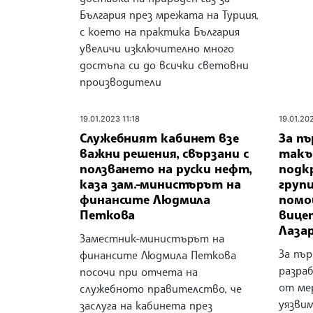
България през мрежата на Турция,
с което на практика България
увеличи изключително много
достъпа си до всички световни
производители
19.01.2023 11:18
19.01.202
Служебният кабинет взе
За п
важни решения, свързани с
такъ
ползването на руски нефт,
подк
каза зам.-министърът на
групи
финансите Людмила
помо
Петкова
вице
Лаза
Заместник-министърът на
За пъ
финансите Людмила Петкова
разра
посочи при отчета на
от ме
служебното правителство, че
уязвим
заслуга на кабинета през