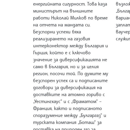
енергийната сигурност. Това каза
възло
министърът на външните
„Бълга
работи Николай Милков по време
вариа
на отчета на мандата си.
запла
Безспорни успехи бяха
ваучер
реализирането на газовия
служи
интерконектор между България и
Гърция, който е с ключово
значение за диверсификацията не
само в България, но и за целия
регион, посочи той. По думите му
безспорен успех са и подписаните
договори за диверсификация на
доставките на атомно гориво с
„Уестингхаус“ и с „Фраматом“ –
Франция, както и подписаното
споразумение между „Булгаргаз“ и
турската компания „Боташ“ за
доставка на природен газ за