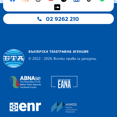
02 9262 210
БЪЛГАРСКА ТЕЛЕГРАФНА АГЕНЦИЯ
© 2022 - 2026, Всички права са запазени.
Българска телеграфна агенция
European Alliance of N
The Assocoation of the Balkan News Agencies S
MINDS Media Innovatio
European Newsroom