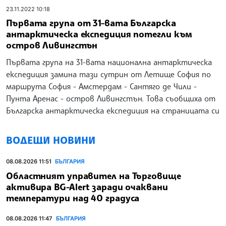
23.11.2022 10:18
Първата група от 31-вата Българска
антарктическа експедиция потегли към
остров Ливингстън
Първата група на 31-вата национална антарктическа
експедиция замина тази сутрин от Летище София по
маршрута София - Амстердам - Сантяго де Чили -
Пунта Аренас - остров Ливингстън. Това съобщиха от
Българска антарктическа експедиция на страницата си
ВОДЕЩИ НОВИНИ
08.08.2026 11:51
БЪЛГАРИЯ
Областният управител на Търговище
активира BG-Alert заради очаквани
температури над 40 градуса
08.08.2026 11:47
БЪЛГАРИЯ