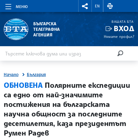
RIGHTMENU.SOCIAL
ВАЛУТНИ КУР
EN
МЕНЮ
ВАШАТА БТА
БЪЛГАРСКА
ВХОД
ТЕЛЕГРАФНА
АГЕНЦИЯ
Нямате профил?
Въведете ключова дума или израз
Търсене
ТЪРСЕН
Начало
България
site.bta
ОБНОВЕНА
Полярните експедиции
са едно от най-значимите
постижения на българската
научна общност за последните
десетилетия, каза президентът
Румен Радев