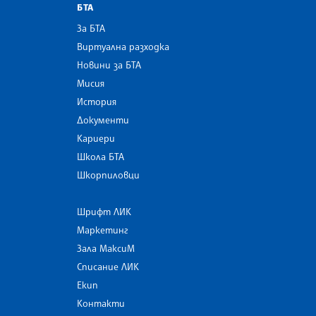
БТА
За БТА
Виртуална разходка
Новини за БТА
Мисия
История
Документи
Кариери
Школа БТА
Шкорпиловци
Шрифт ЛИК
Маркетинг
Зала МаксиМ
Списание ЛИК
Екип
Контакти