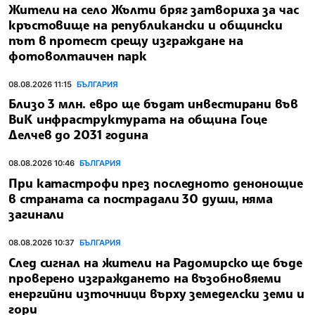
Жители на село Жълти бряг затвориха за час
кръстовище на републикански и общински
път в протест срещу изграждане на
фотоволтаичен парк
08.08.2026 11:15
БЪЛГАРИЯ
Близо 3 млн. евро ще бъдат инвестирани във
ВиК инфраструктурата на община Гоце
Делчев до 2031 година
08.08.2026 10:46
БЪЛГАРИЯ
При катастрофи през последното денонощие
в страната са пострадали 30 души, няма
загинали
08.08.2026 10:37
БЪЛГАРИЯ
След сигнал на жители на Радомирско ще бъде
проверено изграждането на възобновяеми
енергийни източници върху земеделски земи и
гори