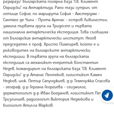
размрази" българската полярна база "Св. Климент
Охридски" на Антарктида. Рано тази сутрин, от
летище София, по маршрута София - Амстердам -
Сантяго де Чили - Пунта Аренас - остров Ливингстън,
замина първата група на Тридесет и първата
национална антарктическа експедиция. Това съобщиха
от Българския антарктически институт. Негов
председател е проф. Христо Пимпирев, който е и
ръководител на българските антарктически
експедиции. В първата група на българската
експедиция са механикът-енергетик Константин
Недев, командирът на българската база "Св. Климент
Охридски" д-р Атанас Пелтеков, логистикът Камен
Недков, инж. Петър Сапунджиев, д-р Теменужка Спасова
- географ, д-р Гергана Георгиева - сеизмолог,
дерматологът д-р Иван Богданов, логистикът Петър
ХРОНО
Тризлинцев, радиологът Виктория Недялкова и
биологът Атилла Марков.