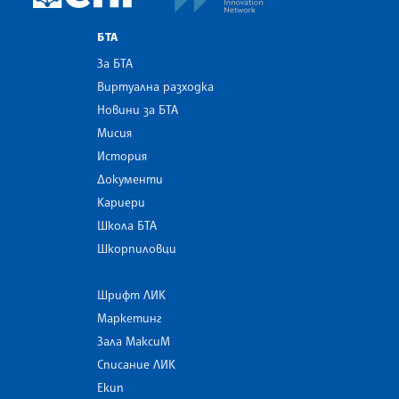
БТА
За БТА
Виртуална разходка
Новини за БТА
Мисия
История
Документи
Кариери
Школа БТА
Шкорпиловци
Шрифт ЛИК
Маркетинг
Зала МаксиМ
Списание ЛИК
Екип