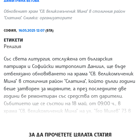
ДИМИТРИНА ВЕТОВА
Обновеният храм "Св. великомъченик Мина" в столичния район
"Слатина". Снимка: организаторите
СОФИЯ,
16.05.2025 12:07
(БТА)
ЕТИКЕТИ
Религия
Със света литургия, отслужена от българския
патриарх и Софийски митрополит Даниил, ще бъде
отбелязано обновяването на храма "Св. великомъченик
Мина" в столичния район "Слатина", който дълги години
беше затворен за миряните, а през последните две
години бе ремонтиран със средства от дарители.
Събитието ще се състои на 18 май, от 09:00 ч., в
храма "Св. великомъченик Мина" на ул. "Гео Милев" 73 в
София, съобщиха организаторите.
/АВП/
ЗА ДА ПРОЧЕТЕТЕ ЦЯЛАТА СТАТИЯ