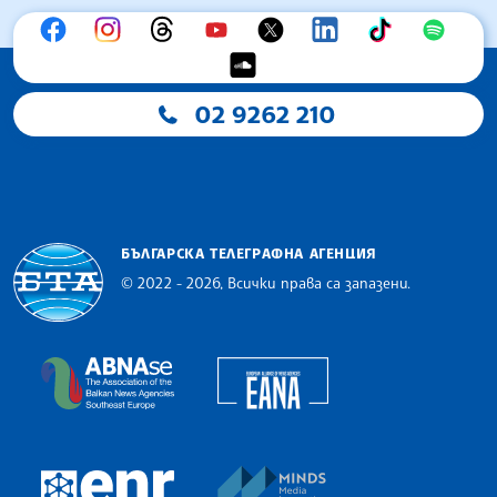
02 9262 210
БЪЛГАРСКА ТЕЛЕГРАФНА АГЕНЦИЯ
© 2022 - 2026, Всички права са запазени.
Българска телеграфна агенция
European Alliance of N
The Assocoation of the Balkan News Agencies S
MINDS Media Innovatio
European Newsroom