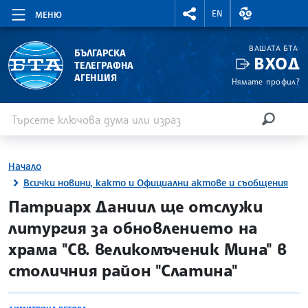
RIGHTMENU.SOCIAL
ВАЛУТНИ КУР
EN
МЕНЮ
ВАШАТА БТА
БЪЛГАРСКА
ВХОД
ТЕЛЕГРАФНА
АГЕНЦИЯ
Нямате профил?
Въведете ключова дума или израз
Търсене
ТЪРСЕН
Начало
Всички новини, както и Официални актове и съобщения
site.bta
Патриарх Даниил ще отслужи
литургия за обновлението на
храма "Св. великомъченик Мина" в
столичния район "Слатина"