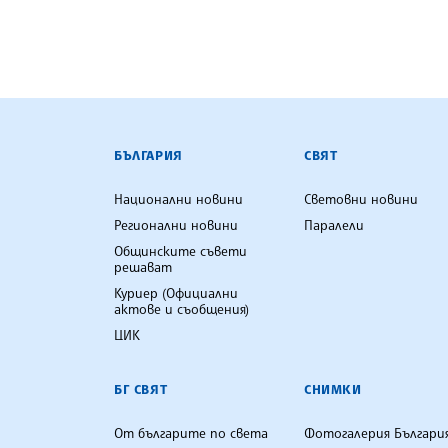
БЪЛГАРСКА ТЕЛЕГРАФНА АГ
БЪЛГАРИЯ
СВЯТ
Национални новини
Световни новини
Регионални новини
Паралели
Общинските съвети
решават
Куриер (Официални
актове и съобщения)
ЦИК
БГ СВЯТ
СНИМКИ
От българите по света
Фотогалерия Българи