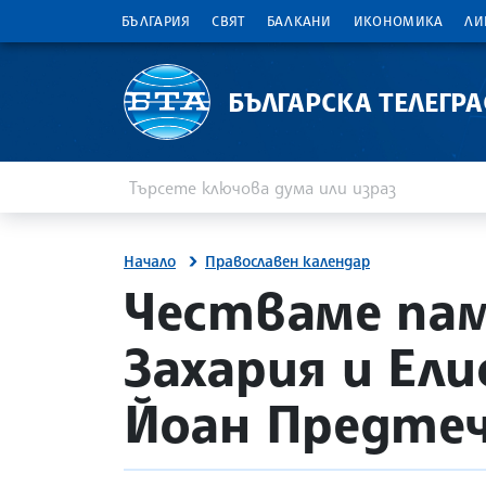
БЪЛГАРИЯ
СВЯТ
БАЛКАНИ
ИКОНОМИКА
ЛИ
БЪЛГАРСКА ТЕЛЕГР
Въведете ключова дума или израз
Търсене
Начало
Православен календар
site.bta
Честваме па
Захария и Ел
Йоан Предте