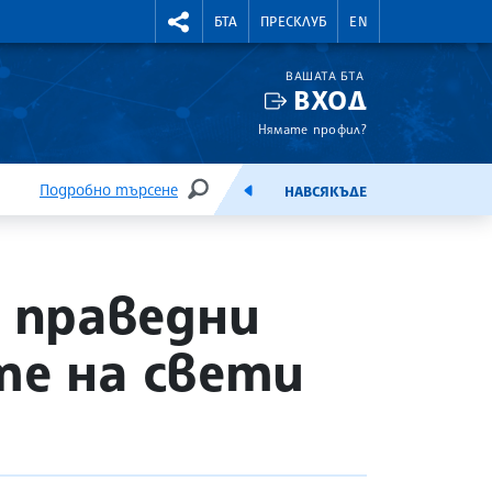
УТНИ КУРСОВЕ
RIGHTMENU.SOCIAL
БТА
ПРЕСКЛУБ
EN
ВАШАТА БТА
ВХОД
Нямате профил?
Подробно търсене
НАВСЯКЪДЕ
ТЪРСЕНЕ
ЕМИСИЯ
 праведни
те на свети