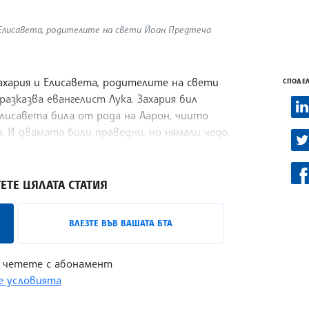
 Елисавета, родителите на свети Йоан Предтеча
хария и Елисавета, родителите на свети
СПОДЕЛ
азказва евангелист Лука. Захария бил
Елисавета била от рода на Аарон, чиито
. И двамата били праведни, но нямали чедо,
ата вече били в напреднала възраст.
ЕТЕ ЦЯЛАТА СТАТИЯ
ВЛЕЗТЕ ВЪВ ВАШАТА БТА
 четете с абонамент
 условията