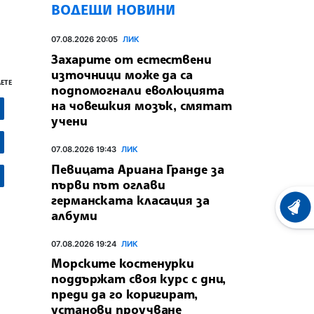
ВОДЕЩИ НОВИНИ
07.08.2026 20:05
ЛИК
Захарите от естествени
източници може да са
ЕТЕ
подпомогнали еволюцията
на човешкия мозък, смятат
учени
07.08.2026 19:43
ЛИК
Певицата Ариана Гранде за
първи път оглави
германската класация за
ХРОНО
албуми
07.08.2026 19:24
ЛИК
Морските костенурки
поддържат своя курс с дни,
преди да го коригират,
установи проучване