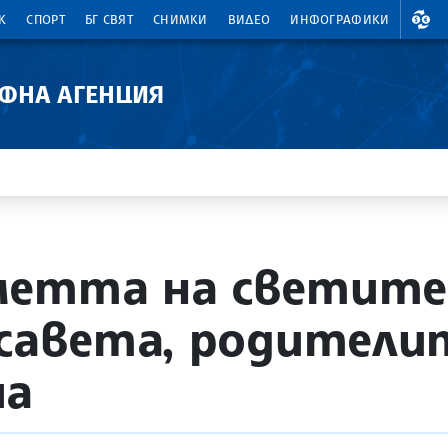
ВАЛ
К
СПОРТ
БГ СВЯТ
СНИМКИ
ВИДЕО
ИНФОГРАФИКИ
АФНА АГЕНЦИЯ
метта на светите
исавета, родители
ча