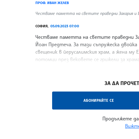
ПРОФ. ИВАН ЖЕЛЕВ
Честваме паметта на светите праведни Захария и
СОФИЯ,
05.09.2023 07:00
Честваме паметта на светите праведни За
Йоан Предтеча. За тази съпружеска двойка р
свещеник в йерусалимския храм, а жена му 
потомци през вековете се грижели за храма
понеже Елисавета била безплодна, а и двам
/АКМ/
ЗА ДА ПРОЧЕТ
АБОНИРАЙТЕ СЕ
Продължете да
Вижте