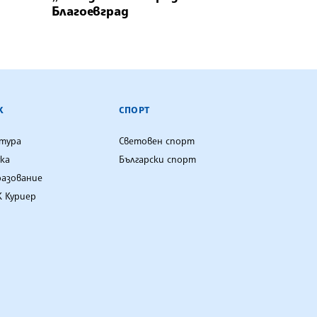
Благоевград
К
СПОРТ
лтура
Световен спорт
ка
Български спорт
разование
 Куриер