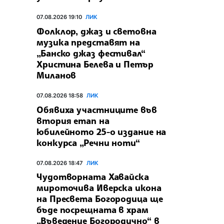
07.08.2026 19:10
ЛИК
Фолклор, джаз и световна
музика представят на
„Банско джаз фестивал“
Христина Белева и Петър
Миланов
07.08.2026 18:58
ЛИК
Обявиха участниците във
втория етап на
юбилейното 25-о издание на
конкурса „Речни ноти“
07.08.2026 18:47
ЛИК
Чудотворната Хавайска
мироточива Иверска икона
на Пресвета Богородица ще
бъде посрещната в храм
„Въведение Богородично“ в