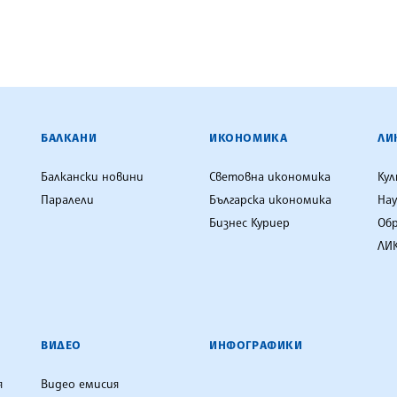
ЕНЦИЯ
БАЛКАНИ
ИКОНОМИКА
ЛИ
Балкански новини
Световна икономика
Ку
Паралели
Българска икономика
Нау
Бизнес Куриер
Об
ЛИК
ВИДЕО
ИНФОГРАФИКИ
я
Видео емисия