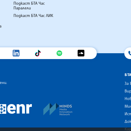
Подкаст БТА Час
Паралели
Подкаст БТА Час ЛИК
а
БТ
ени.
За 
Вир
Нов
an Alliance of News Agencies
MINDS Media Innovation Netwo
 News Agencies Southeast Europe
Ми
European Newsroom
Ис
До
Ка