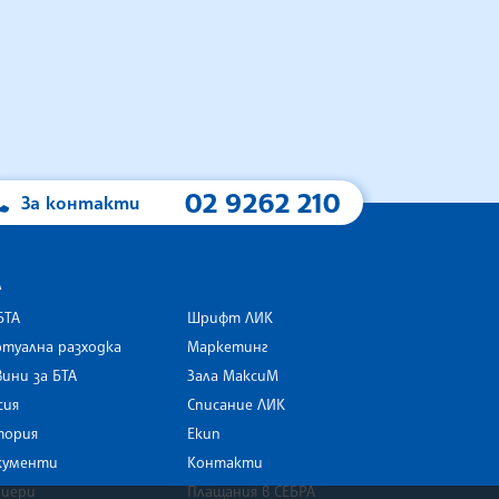
02 9262 210
За контакти
А
БТА
Шрифт ЛИК
туална разходка
Маркетинг
ини за БТА
Зала МаксиМ
rk
сия
Списание ЛИК
тория
Екип
кументи
Контакти
риери
Плащания в СЕБРА