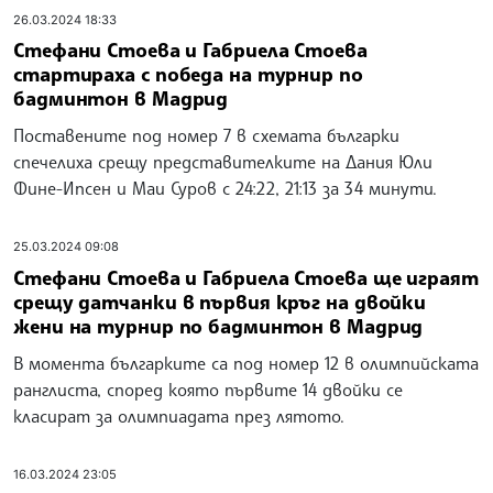
26.03.2024 18:33
Стефани Стоева и Габриела Стоева
стартираха с победа на турнир по
бадминтон в Мадрид
Поставените под номер 7 в схемата българки
спечелиха срещу представителките на Дания Юли
Фине-Ипсен и Маи Суров с 24:22, 21:13 за 34 минути.
25.03.2024 09:08
Стефани Стоева и Габриела Стоева ще играят
срещу датчанки в първия кръг на двойки
жени на турнир по бадминтон в Мадрид
В момента българките са под номер 12 в олимпийската
ранглиста, според която първите 14 двойки се
класират за олимпиадата през лятото.
16.03.2024 23:05