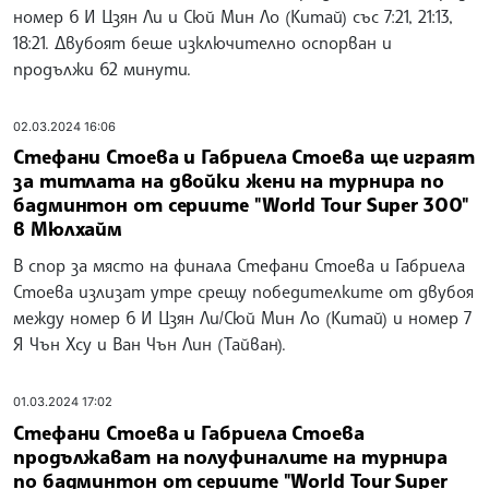
номер 6 И Цзян Ли и Сюй Мин Ло (Китай) със 7:21, 21:13,
18:21. Двубоят беше изключително оспорван и
продължи 62 минути.
02.03.2024 16:06
Стефани Стоева и Габриела Стоева ще играят
за титлата на двойки жени на турнира по
бадминтон от сериите "World Tour Super 300"
в Мюлхайм
В спор за място на финала Стефани Стоева и Габриела
Стоева излизат утре срещу победителките от двубоя
между номер 6 И Цзян Ли/Сюй Мин Ло (Китай) и номер 7
Я Чън Хсу и Ван Чън Лин (Тайван).
01.03.2024 17:02
Стефани Стоева и Габриела Стоева
продължават на полуфиналите на турнира
по бадминтон от сериите "World Tour Super