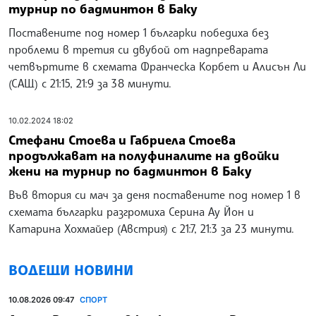
турнир по бадминтон в Баку
Поставените под номер 1 българки победиха без
проблеми в третия си двубой от надпреварата
четвъртите в схемата Франческа Корбет и Алисън Ли
(САЩ) с 21:15, 21:9 за 38 минути.
10.02.2024 18:02
Стефани Стоева и Габриела Стоева
продължават на полуфиналите на двойки
жени на турнир по бадминтон в Баку
Във втория си мач за деня поставените под номер 1 в
схемата българки разгромиха Серина Ау Йон и
Катарина Хохмайер (Австрия) с 21:7, 21:3 за 23 минути.
ВОДЕЩИ НОВИНИ
10.08.2026 09:47
СПОРТ