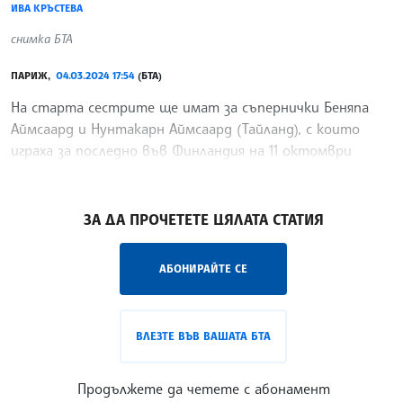
ИВА КРЪСТЕВА
снимка БТА
ПАРИЖ,
04.03.2024 17:54
(БТА)
На старта сестрите ще имат за съпернички Беняпа
Аймсаард и Нунтакарн Аймсаард (Тайланд), с които
играха за последно във Финландия на 11 октомври
миналата година.
/ИК/
ЗА ДА ПРОЧЕТЕТЕ ЦЯЛАТА СТАТИЯ
АБОНИРАЙТЕ СЕ
ВЛЕЗТЕ ВЪВ ВАШАТА БТА
Продължете да четете с абонамент