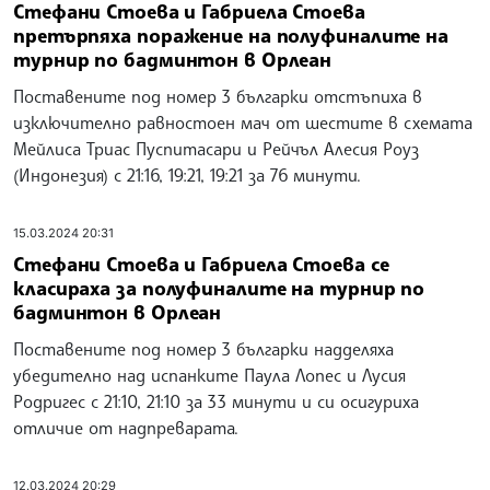
Стефани Стоева и Габриела Стоева
претърпяха поражение на полуфиналите на
турнир по бадминтон в Орлеан
Поставените под номер 3 българки отстъпиха в
изключително равностоен мач от шестите в схемата
Мейлиса Триас Пуспитасари и Рейчъл Алесия Роуз
(Индонезия) с 21:16, 19:21, 19:21 за 76 минути.
15.03.2024 20:31
Стефани Стоева и Габриела Стоева се
класираха за полуфиналите на турнир по
бадминтон в Орлеан
Поставените под номер 3 българки надделяха
убедително над испанките Паула Лопес и Лусия
Родригес с 21:10, 21:10 за 33 минути и си осигуриха
отличие от надпреварата.
12.03.2024 20:29