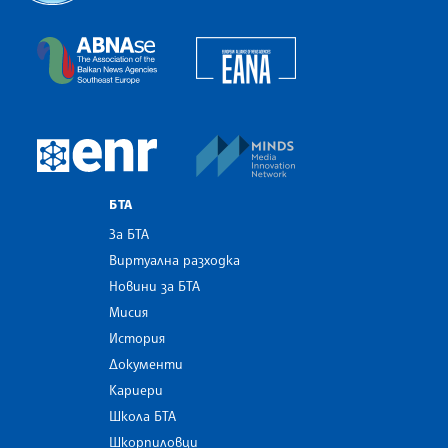
Българска телеграфна агенция
European Alliance of N
The Assocoation of the Balkan News Agencies S
MINDS Media Innovatio
European Newsroom
БТА
За БТА
Виртуална разходка
Новини за БТА
Мисия
История
Документи
Кариери
Школа БТА
Шкорпиловци