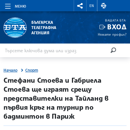
RIGHTMENU.SOCIAL
ВАЛУТНИ КУР
EN
МЕНЮ
ВАШАТА БТА
БЪЛГАРСКА
ВХОД
ТЕЛЕГРАФНА
АГЕНЦИЯ
Нямате профил?
Въведете ключова дума или израз
Търсене
ТЪРСЕН
Начало
Спорт
site.bta
Стефани Стоева и Габриела
Стоева ще играят срещу
представителки на Тайланд в
първия кръг на турнир по
бадминтон в Париж