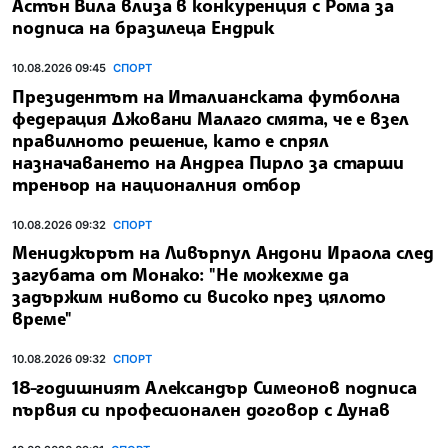
Астън Вила влиза в конкуренция с Рома за
подписа на бразилеца Ендрик
10.08.2026 09:45
СПОРТ
Президентът на Италианската футболна
федерация Джовани Малаго смята, че е взел
правилното решение, като е спрял
назначаването на Андреа Пирло за старши
треньор на националния отбор
10.08.2026 09:32
СПОРТ
Мениджърът на Ливърпул Андони Ираола след
загубата от Монако: "Не можехме да
задържим нивото си високо през цялото
време"
10.08.2026 09:32
СПОРТ
18-годишният Александър Симеонов подписа
първия си професионален договор с Дунав