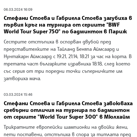
06.03.2024 16:09
Стефани Стоева и Габриела Стоева загубиха в
първия кръг на турнира от сериите "BWF
World Tour Super 750" по бадминтон в Париж
Сестрите отстъпиха в оспорван двубой пред
представителките на Тайланд Беняпа Аймсаард и
Нунтакарн Аймсаард с 19:21, 21:14, 18:21 за час на корта. В
третата част българките изравниха 18:18, след което
със серия от три поредни точки съперничките им
затвориха мача.
03.03.2024 15:46
Стефани Стоева и Габриела Стоева завоюваха
сребърни отличия на турнира по бадминтон
от сериите "World Tour Super 300" в Мюлхайм
Трикратните европейски шампионки на двойки жени,
пети поставени, отстъпиха в спора за титлата пред