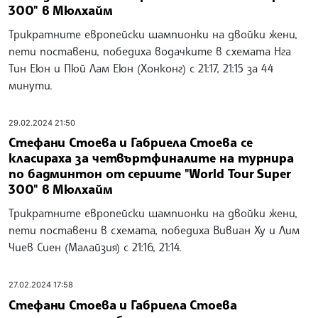
300" в Мюлхайм
Трикратните европейски шампионки на двойки жени,
пети поставени, победиха водачките в схемата Нга
Тин Еюн и Пюй Лам Еюн (Хонконг) с 21:17, 21:15 за 44
минути.
29.02.2024 21:50
Стефани Стоева и Габриела Стоева се
класираха за четвъртфиналите на турнира
по бадминтон от сериите "World Tour Super
300" в Мюлхайм
Трикратните европейски шампионки на двойки жени,
пети поставени в схемата, победиха Вивиан Ху и Лим
Чиев Сиен (Малайзия) с 21:16, 21:14.
27.02.2024 17:58
Стефани Стоева и Габриела Стоева