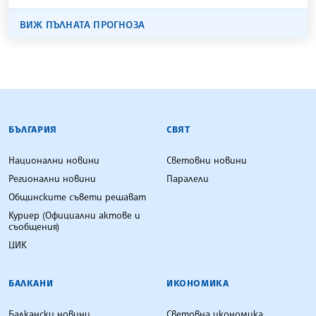
ВИЖ ПЪЛНАТА ПРОГНОЗА
БЪЛГАРСКА ТЕЛЕГРАФНА АГЕНЦИЯ
БЪЛГАРИЯ
СВЯТ
Национални новини
Световни новини
Регионални новини
Паралели
Общинските съвети решават
Куриер (Официални актове и
съобщения)
ЦИК
БАЛКАНИ
ИКОНОМИКА
Балкански новини
Световна икономика