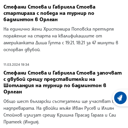
Стефани Стоева и Габриела Стоева
стартираха с победа на турнир по
бадминтон в Орлеан
На единично жени Христомира Поповска претърпя
поражение на старта на квалификациите от
американката Диша Гупта с 19:21, 18:21 за 47 минути в
оспорван двубой.
11.03.2024 19:34
Стефани Стоева и Габриела Стоева започват
с двубой срещу представителки на
Шотландия на турнир по бадминтон в
Орлеан
ХРОНО
Общо шест български състезатели ще участват в
надпреварата. На двойки мъже Иван Русев и Илиян
Стойнов излизат срещу Кришна Прасад Гарага и Саи
Пратеек (Индия).