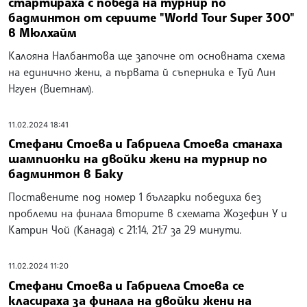
стартираха с победа на турнир по
бадминтон от сериите "World Tour Super 300"
в Мюлхайм
Калояна Налбантова ще започне от основната схема
на единично жени, а първата й съперника е Туй Лин
Нгуен (Виетнам).
11.02.2024 18:41
Стефани Стоева и Габриела Стоева станаха
шампионки на двойки жени на турнир по
бадминтон в Баку
Поставените под номер 1 българки победиха без
проблеми на финала вторите в схемата Жозефин У и
Катрин Чой (Канада) с 21:14, 21:7 за 29 минути.
11.02.2024 11:20
Стефани Стоева и Габриела Стоева се
класираха за финала на двойки жени на