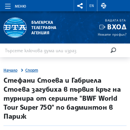
RIGHTMENU.SOCIAL
ВАЛУТНИ КУР
EN
МЕНЮ
ВАШАТА БТА
БЪЛГАРСКА
ВХОД
ТЕЛЕГРАФНА
АГЕНЦИЯ
Нямате профил?
Въведете ключова дума или израз
Търсене
ТЪРСЕН
Начало
Спорт
site.bta
Стефани Стоева и Габриела
Стоева загубиха в първия кръг на
турнира от сериите "BWF World
Tour Super 750" по бадминтон в
Париж