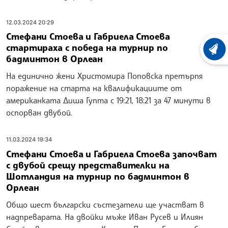
12.03.2024 20:29
Стефани Стоева и Габриела Стоева
стартираха с победа на турнир по
ХРОНО
бадминтон в Орлеан
На единично жени Христомира Поповска претърпя
поражение на старта на квалификациите от
американката Диша Гупта с 19:21, 18:21 за 47 минути в
оспорван двубой.
11.03.2024 19:34
Стефани Стоева и Габриела Стоева започват
с двубой срещу представителки на
Шотландия на турнир по бадминтон в
Орлеан
Общо шест български състезатели ще участват в
надпреварата. На двойки мъже Иван Русев и Илиян