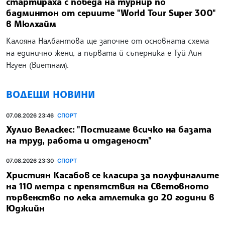
стартираха с победа на турнир по
бадминтон от сериите "World Tour Super 300"
в Мюлхайм
Калояна Налбантова ще започне от основната схема
на единично жени, а първата й съперника е Туй Лин
Нгуен (Виетнам).
ВОДЕЩИ НОВИНИ
07.08.2026 23:46
СПОРТ
Хулио Веласкес: "Постигаме всичко на базата
на труд, работа и отдаденост"
07.08.2026 23:30
СПОРТ
Християн Касабов се класира за полуфиналите
на 110 метра с препятствия на Световното
първенство по лека атлетика до 20 години в
Юджийн