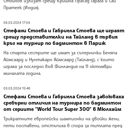
Стойнов излизат срещу Кришна Прасад Гарага и Саи
Пратеек (Индия).
04.03.2024 17:54
Стефани Стоева и Габриела Стоева ще играят
срещу представителки на Тайланд в първия
кръг на турнир по бадминтон в Париж
На старта сестрите ще имат за съпернички Беняпа
Аймсаард и Нунтакарн Аймсаард (Тайланд), с които
играха за последно във Финландия на 11 октомври
миналата година.
03.03.2024 15:46
Стефани Стоева и Габриела Стоева завоюваха
сребърни отличия на турнира по бадминтон
от сериите "World Tour Super 300" в Мюлхайм
Трикратните европейски шампионки на двойки жени,
пети поставени, отстъпиха в спора за титлата пред