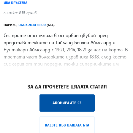
ИВА КРЪСТЕВА
снимка: БТА архив
ПАРИЖ,
06.03.2024 16:09
(БТА)
Сестрите отстъпиха в оспорван двубой пред
представителките на Тайланд Беняпа Аймсаард и
Нунтакарн Аймсаард с 19:21, 21:14, 18:21 за час на корта. В
третата част българките изравниха 18:18, след което
със серия от три поредни точки съперничките им
затвориха мача.
/ИК/
ЗА ДА ПРОЧЕТЕТЕ ЦЯЛАТА СТАТИЯ
АБОНИРАЙТЕ СЕ
ВЛЕЗТЕ ВЪВ ВАШАТА БТА