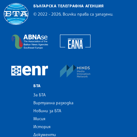
БЪЛГАРСКА ТЕЛЕГРАФНА АГЕНЦИЯ
© 2022 - 2026, Всички права са запазени.
Българска телеграфна агенция
European Alliance of N
The Assocoation of the Balkan News Agencies S
MINDS Media Innovatio
European Newsroom
БТА
За БТА
Виртуална разходка
Новини за БТА
Мисия
История
Документи