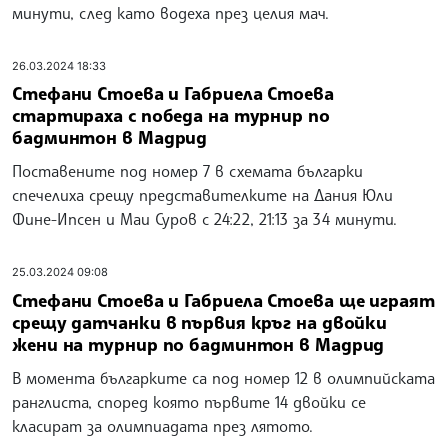
минути, след като водеха през целия мач.
26.03.2024 18:33
Стефани Стоева и Габриела Стоева
стартираха с победа на турнир по
бадминтон в Мадрид
Поставените под номер 7 в схемата българки
спечелиха срещу представителките на Дания Юли
Фине-Ипсен и Маи Суров с 24:22, 21:13 за 34 минути.
25.03.2024 09:08
Стефани Стоева и Габриела Стоева ще играят
срещу датчанки в първия кръг на двойки
жени на турнир по бадминтон в Мадрид
В момента българките са под номер 12 в олимпийската
ранглиста, според която първите 14 двойки се
класират за олимпиадата през лятото.