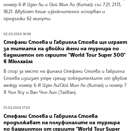
номер 6 И Цзян Ли и Сюй Мин Ло (Китай) със 7:21, 21:13,
18:21. Двубоят беше изключително оспорван и
продължи 62 минути.
02.03.2024 16:06
Стефани Стоева и Габриела Стоева ще играят
за титлата на двойки жени на турнира по
бадминтон от сериите "World Tour Super 300"
в Мюлхайм
В спор за място на финала Стефани Стоева и Габриела
Стоева излизат утре срещу победителките от двубоя
между номер 6 И Цзян Ли/Сюй Мин Ло (Китай) и номер 7
Я Чън Хсу и Ван Чън Лин (Тайван).
01.03.2024 17:02
Стефани Стоева и Габриела Стоева
продължават на полуфиналите на турнира
по бадминтон от сериите "World Tour Super