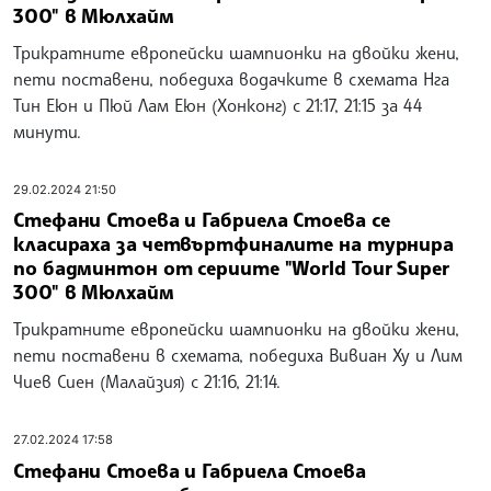
300" в Мюлхайм
Трикратните европейски шампионки на двойки жени,
пети поставени, победиха водачките в схемата Нга
Тин Еюн и Пюй Лам Еюн (Хонконг) с 21:17, 21:15 за 44
минути.
29.02.2024 21:50
Стефани Стоева и Габриела Стоева се
класираха за четвъртфиналите на турнира
по бадминтон от сериите "World Tour Super
300" в Мюлхайм
Трикратните европейски шампионки на двойки жени,
пети поставени в схемата, победиха Вивиан Ху и Лим
Чиев Сиен (Малайзия) с 21:16, 21:14.
27.02.2024 17:58
Стефани Стоева и Габриела Стоева