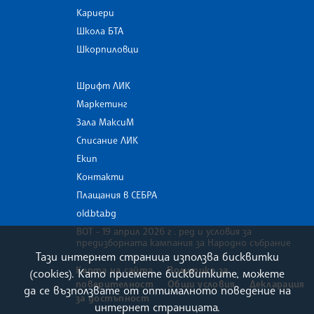
Кариери
Школа БТА
Шкорпиловци
Шрифт ЛИК
Маркетинг
Зала МаксиМ
Списание ЛИК
Екип
Контакти
Плащания в СЕБРА
old.bta.bg
ВОТ - 19 април 2026 г . ред и условия за
предизборната кампания за Народно събрание
Тази интернет страница използва бисквитки
Карта на сайта
Политика за
(cookies). Като приемете бисквитките, можете
поверителност
Общи условия
Декларация
да се възползвате от оптималното поведение на
за достъпност
интернет страницата.