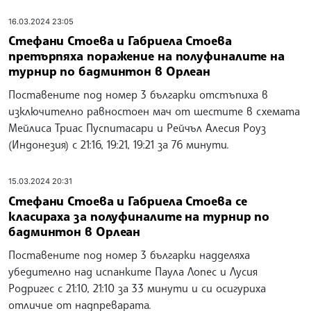
16.03.2024 23:05
Стефани Стоева и Габриела Стоева
претърпяха поражение на полуфиналите на
турнир по бадминтон в Орлеан
Поставените под номер 3 българки отстъпиха в
изключително равностоен мач от шестите в схемата
Мейлиса Триас Пуспитасари и Рейчъл Алесия Роуз
(Индонезия) с 21:16, 19:21, 19:21 за 76 минути.
15.03.2024 20:31
Стефани Стоева и Габриела Стоева се
класираха за полуфиналите на турнир по
бадминтон в Орлеан
Поставените под номер 3 българки надделяха
убедително над испанките Паула Лопес и Лусия
Родригес с 21:10, 21:10 за 33 минути и си осигуриха
отличие от надпреварата.