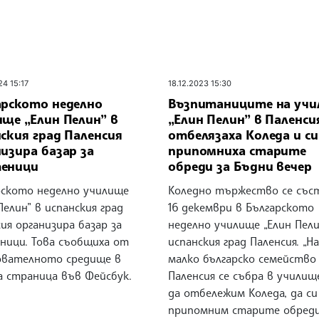
24 15:17
18.12.2023 15:30
арското неделно
Възпитаниците на уч
ще „Елин Пелин” в
„Елин Пелин” в Паленси
ския град Паленсия
отбелязаха Коледа и си
изира базар за
припомниха старите
еници
обреди за Бъдни вечер
рското неделно училище
Коледно тържество се със
Пелин” в испанския град
16 декември в Българското
ия организира базар за
неделно училище „Елин Пели
ници. Това съобщиха от
испанския град Паленсия. „
ователното средище в
малко българско семейство
а страница във Фейсбук.
Паленсия се събра в училище
да отбележим Коледа, да си
припомним старите обреди