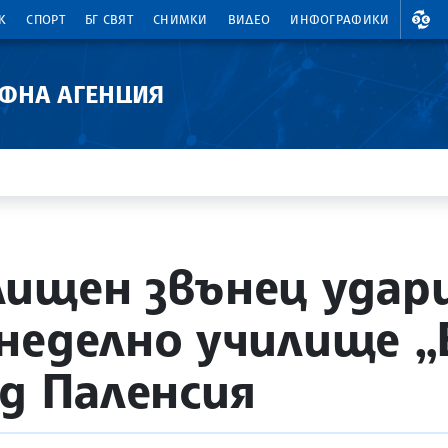
ВАЛ
К
СПОРТ
БГ СВЯТ
СНИМКИ
ВИДЕО
ИНФОГРАФИКИ
АФНА АГЕНЦИЯ
ищен звънец удари
неделно училище „
д Паленсия