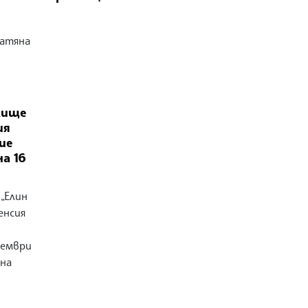
атяна
лище
ия
ие
а 16
„Елин
енсия
тември
 на