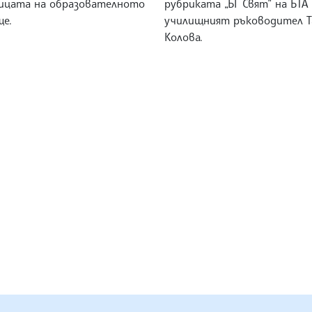
ицата на образователното
рубриката „БГ Свят” на БТА
ще.
училищният ръководител Т
Колова.