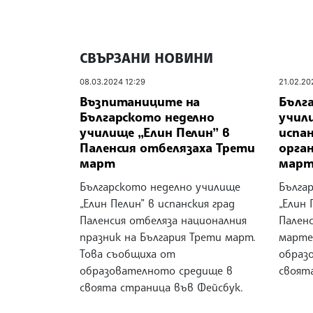
СВЪРЗАНИ НОВИНИ
08.03.2024 12:29
21.02.20
Възпитаниците на
Бълг
Българското неделно
учили
училище „Елин Пелин” в
испан
Паленсия отбелязаха Трети
орган
март
март
Българското неделно училище
Бълга
„Елин Пелин” в испанския град
„Елин 
Паленсия отбеляза националния
Паленс
празник на България Трети март.
марте
Това съобщиха от
образ
образователното средище в
своят
своята страница във Фейсбук.