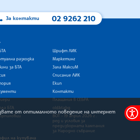
02 9262 210
За контакти
А
БТА
Шрифт ЛИК
туална разходка
Маркетинг
ини за БТА
Зала МаксиМ
rk
сия
Списание ЛИК
тория
Екип
кументи
Контакти
риери
Плащания в СЕБРА
ола БТА
old.bta.bg
олзвате от оптималното поведение на интернет
орпиловци
ВОТ - 19 април 2026 г .
Меню
ред и условия за
за
предизборната кампания
за Народно събрание
достъ
офил на купувача