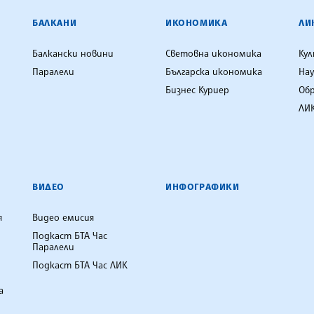
ЕНЦИЯ
БАЛКАНИ
ИКОНОМИКА
ЛИ
Балкански новини
Световна икономика
Ку
Паралели
Българска икономика
Нау
Бизнес Куриер
Об
ЛИК
ВИДЕО
ИНФОГРАФИКИ
я
Видео емисия
Подкаст БТА Час
Паралели
Подкаст БТА Час ЛИК
а