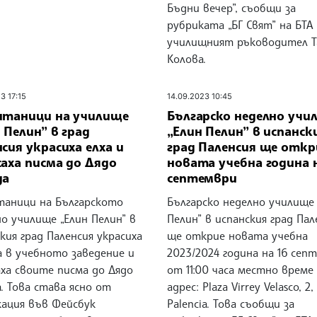
Бъдни вечер”, съобщи за
рубриката „БГ Свят” на БТА
училищният ръководител Т
Колова.
3 17:15
14.09.2023 10:45
итаници на училище
Българско неделно учи
 Пелин” в град
„Елин Пелин” в испанск
сия украсиха елха и
град Паленсия ще откр
аха писма до Дядо
новата учебна година н
да
септември
таници на Българското
Българско неделно училище 
о училище „Елин Пелин” в
Пелин” в испанския град Пал
кия град Паленсия украсиха
ще открие новата учебна
а в учебното заведение и
2023/2024 година на 16 сеп
аха своите писма до Дядо
от 11:00 часа местно време
. Това става ясно от
адрес: Plaza Virrey Velasco, 2,
кация във Фейсбук
Palencia. Това съобщи за