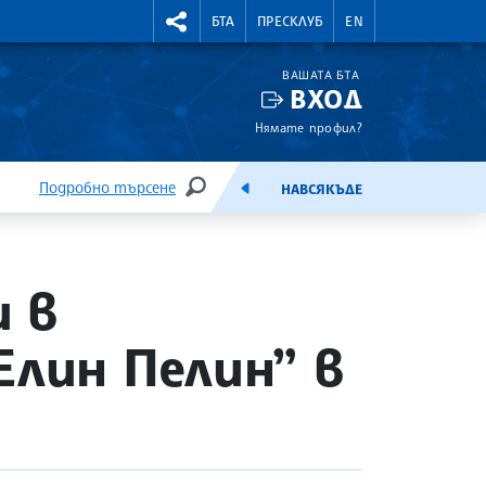
УТНИ КУРСОВЕ
RIGHTMENU.SOCIAL
БТА
ПРЕСКЛУБ
EN
ВАШАТА БТА
ВХОД
Нямате профил?
Подробно търсене
НАВСЯКЪДЕ
ТЪРСЕНЕ
ЕМИСИЯ
 в
Елин Пелин” в