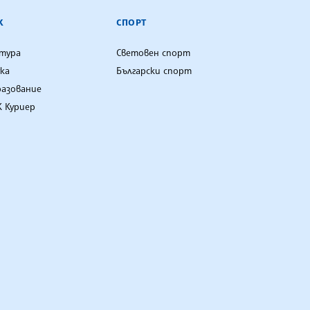
К
СПОРТ
лтура
Световен спорт
ка
Български спорт
разование
 Куриер