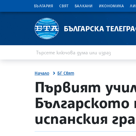
БЪЛГАРИЯ
СВЯТ
БАЛКАНИ
ИКОНОМИКА
ЛИ
БЪЛГАРСКА ТЕЛЕГР
Въведете ключова дума или израз
Търсене
Начало
БГ Свят
site.bta
Първият учил
Българското 
испанския гра