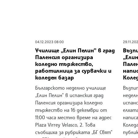
04.12.2023 08:00
29.11.202
Училище „Елин Пелин” в град
Възп
Паленсия организира
„Елин
коледно тържество,
Пален
работилница за сурвачки и
напис
коледен базар
Коле
Българското неделно училище
Възпи
„Елин Пелин” в испанския град
неделн
Паленсия организира коледно
испанс
тържество на 16 декември от
елхат
11:00 часа местно време на адрес
напис
Plaza Virrey Velasco, 2. Това
Коледа
съобщиха за рубриката „БГ Свят”
публи