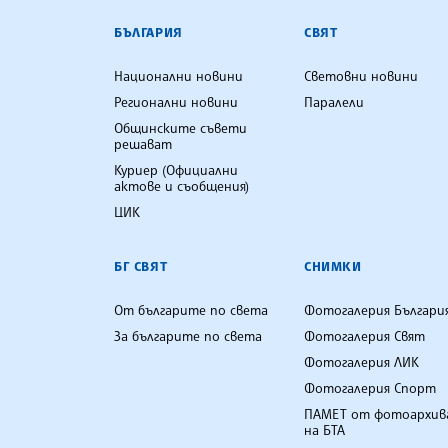
БЪЛГАРСКА ТЕЛЕГРАФНА АГ
БЪЛГАРИЯ
СВЯТ
Национални новини
Световни новини
Регионални новини
Паралели
Общинските съвети
решават
Куриер (Официални
актове и съобщения)
ЦИК
БГ СВЯТ
СНИМКИ
От българите по света
Фотогалерия Българи
За българите по света
Фотогалерия Свят
Фотогалерия ЛИК
Фотогалерия Спорт
ПАМЕТ от фотоархив
на БТА