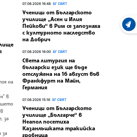
07.08.2026 16:48
БГ СВЯТ
Ученици от Българското
училище „Асен и Илия
Пейкови“ в Рим се запознаха
ХРОНО
с културното наследство
на Добрич
илище
я
07.08.2026 16:00
БГ СВЯТ
Света литургия на
български език ще бъде
отслужена на 16 август във
Франкфурт на Майн,
тоя на
Германия
н” в
07.08.2026 15:16
БГ СВЯТ
Нашето
Ученици от Българското
 в
училище „Българче“ в
, за
Неапол посетиха
Казанлъшката тракийска
 за
гробница