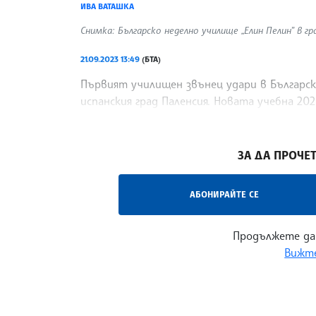
ИВА ВАТАШКА
Снимка: Българско неделно училище „Елин Пелин” в гр
21.09.2023 13:49
(БТА)
Първият училищен звънец удари в Българск
испанския град Паленсия. Новата учебна 20
съобщи за рубриката „БГ Свят” на БТА учи
/ИВ/
ЗА ДА ПРОЧЕТ
АБОНИРАЙТЕ СЕ
Продължете да
Вижте