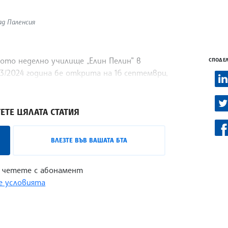
ад Паленсия
ото неделно училище „Елин Пелин” в
СПОДЕЛ
23/2024 година бе открита на 16 септември,
лищният ръководител Татяна Колова.
ЕТЕ ЦЯЛАТА СТАТИЯ
ВЛЕЗТЕ ВЪВ ВАШАТА БТА
 четете с абонамент
 условията