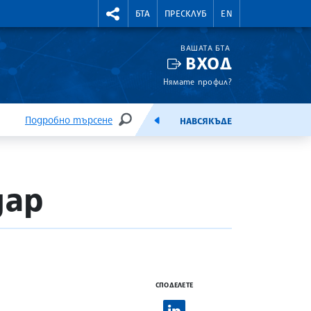
УТНИ КУРСОВЕ
RIGHTMENU.SOCIAL
БТА
ПРЕСКЛУБ
EN
ВАШАТА БТА
ВХОД
Нямате профил?
Подробно търсене
НАВСЯКЪДЕ
ТЪРСЕНЕ
ЕМИСИЯ
дар
СПОДЕЛЕТЕ