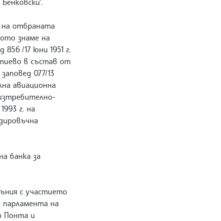
Бенковски".
о на отбраната
ното знаме на
856 /17 юни 1951 г.
атиево в състав от
 заповед 077/13
лна авиационна
 изтребително-
993 г. на
рдировъчна
а банка за
мъния с участието
а парламента на
р Понта и