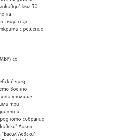
миковци" към 30
те на
а също и за
открита с решение
МВР) се
вски" чрез
шето военно
ушно училище
 има три
ционни и
Народното събрание
нковски" Долна
Васил Левски",