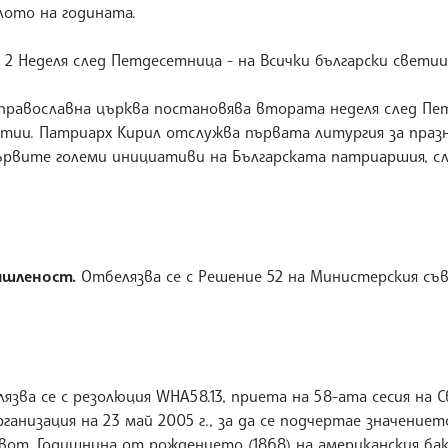
алото на годината.
 Неделя след Петдесетница - на Всички български светии. 
а православна църква постановява втората неделя след Пе
ветии. Патриарх Кирил отслужва първата литургия за праз
 първите големи инициативи на Българската патриаршия, с
ишленост.
Отбелязва се с Решение 52 на Министерския съ
язва се с резолюция WHA58.13, приета на 58-ата сесия на
ганизация на 23 май 2005 г., за да се подчертае значение
ивот. Годишнина от рождението (1868) на американския ба