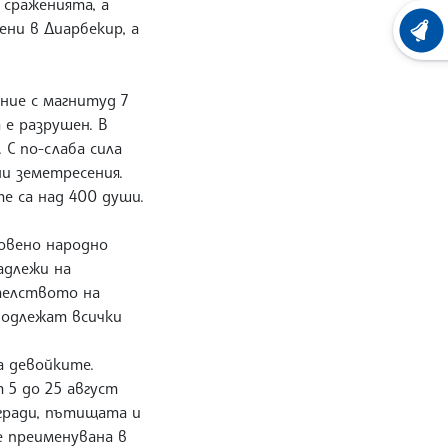
 сраженията, а
ени в Диарбекир, а
ХРОНО
ение с магнитуд 7
 е разрушен. В
 С по-слаба сила
ни земетресения.
те са над 400 души.
овено народно
адлежи на
телството на
 подлежат всички
а девойките.
 5 до 25 август
гради, пътищата и
е преименувана в