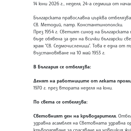
14 юни 2026 г., неделя, 24-а седмица от нач
Българската православна църква отбелязва 2
Св. Методий, патр. Константинополски.
През 1954 г. Светият синод на Българскат
бъде обявена за ден на всички български с
храм "Св. Седмочисленици". Това е една от
възстановяване на 10 май 1953 г.
В България се отбелязва:
Денят на работниците от леката пром
1970 г. през втората неделя на юни.
По света се отбелязва:
Световният ден на кръводарителя.
Отбел
здравна асамблея на Световната здравна ор
кръводаряване за спасяване на човешкия ж