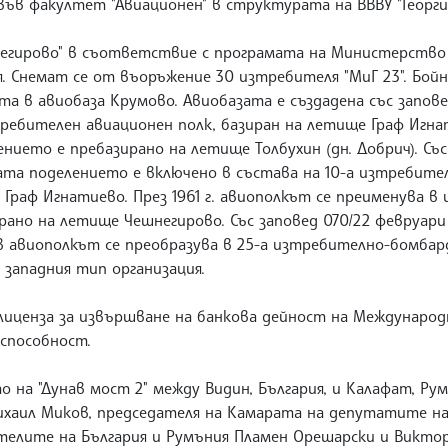
в факултет "Авиационен" в структурата на ВВВУ "Георги 
шнегирово" в съответствие с програмата на Министерств
я. Снемат се от въоръжение 30 изтребителя "МиГ 23". Бой
а в авиобаза Крумово. Авиобазата е създадена със заповед 
ребителен авиационен полк, базиран на летище Граф Игн
ението е пребазирано на летище Толбухин (дн. Добрич). Със
ата поделението е включено в състава на 10-а изтребите
Граф Игнатиево. През 1961 г. авиополкът се преименува в
но на летище Чешнегирово. Със заповед 070/22 февруари 1
. в авиополкът се преобразува в 25-а изтребително-бомба
 западния тип организация.
лиценза за извършване на банкова дейност на Международн
способност.
 на "Дунав мост 2" между Видин, България, и Калафат, Ру
ихаил Миков, председателя на Камарата на депутатите н
ателите на България и Румъния Пламен Орешарски и Викто