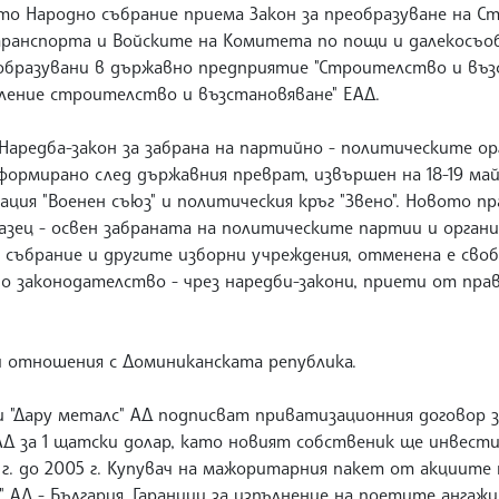
ото Народно събрание приема Закон за преобразуване на 
транспорта и Войските на Комитета по пощи и далекосъо
образувани в държавно предприятие "Строителство и въз
авление строителство и възстановяване" ЕАД.
 Наредба-закон за забрана на партийно - политическите ор
ормирано след държавния преврат, извършен на 18-19 май 
ация "Военен съюз" и политическия кръг "Звено". Новото 
зец - освен забраната на политическите партии и органи
 събрание и другите изборни учреждения, отменена е сво
но законодателство - чрез наредби-закони, приети от пр
и отношения с Доминиканската република.
и "Дару металс" АД подписват приватизационния договор 
АД за 1 щатски долар, като новият собственик ще инвести
г. до 2005 г. Купувач на мажоритарния пакет от акциите 
 АД - България. Гаранции за изпълнение на поетите ангаж