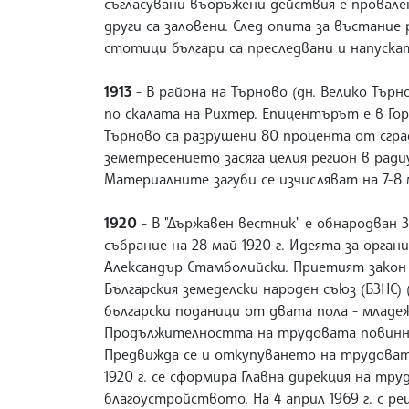
съгласувани въоръжени действия е провале
други са заловени. След опита за въстание
стотици българи са преследвани и напускат
1913
- В района на Търново (дн. Велико Търн
по скалата на Рихтер. Епицентърът е в Гор
Търново са разрушени 80 процента от сград
земетресението засяга целия регион в рад
Материалните загуби се изчисляват на 7-8 
1920
- В "Държавен вестник" е обнародван
събрание на 28 май 1920 г. Идеята за орг
Александър Стамболийски. Приетият закон
Българския земеделски народен съюз (БЗНС)
български поданици от двата пола - младеж
Продължителността на трудовата повинност
Предвижда се и откупуването на трудовата
1920 г. се сформира Главна дирекция на 
благоустройството. На 4 април 1969 г. с 