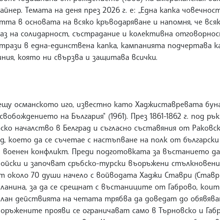
нер. Темата на деня през 2026 г. е: „Една капка човечност
тта в основата на всяко кръводаряване и напомня, че вся
аз на солидарност, състрадание и колективна отговорнос
отрази в една-единствена капка, кампанията подчертава к
ния, която ни свързва и защитава всички.
ещу османското иго, известно като Хаджиставревата буна
свобождението на България" (1961). През 1861-1862 г. под 
ско началство в Белград и съгласно съставяния от Раковск
д, което да се съчетае с настъпване на полк от българск
и военен конфликт. Преди подготовката за въстанието да
ойски и започват сръбско-турски въоръжени стълкновения, 
т около 70 души начело с войводата Хаджи Ставри (Ставри
анина, за да се срещнат с въстаниците от Габрово, коит
лан действията на четата трябва да доведат до обявяван
оръжените прояви се ограничават само в Търновско и Габр