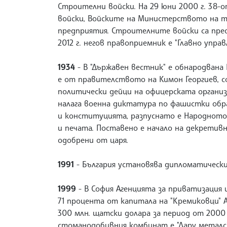
Строителни войски. На 29 юни 2000 г. 38-
войски, Войските на Министерството на 
предприятия. Строителните войски са пре
2012 г. негов правоприемник е "Главно упр
1934
- В "Държавен вестник" е обнародвана
е от правителството на Кимон Георгиев, сф
политически дейци на офицерската организ
налага военна диктатура по фашистки обра
и конституцията, разпуснато е Народното
и печата. Поставено е начало на декретив
одобрени от царя.
1991
- България установява дипломатическ
1999
- В София Агенцията за приватизация 
71 процента от капитала на "Кремиковци" 
300 млн. щатски долара за период от 2000 
стоманодобивния комбинат е "Дару металс"