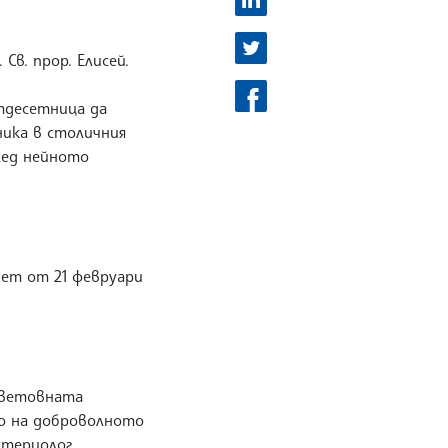
Св. прор. Елисей.
тдесетница да
ника в столичния
лед нейното
вет от 21 февруари
 Световната
то на доброволното
ктериолог,