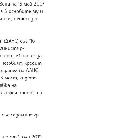
вена на 13 май 2007
 а в основите му и
линия, пешеходен
 (ДАНС) със 116
т министър-
дното събрание да
, неговият кредит
дседател на ДАНС
ов мост, където
авка на
 в София протести
със седалище гр.
ано от 1 юли 2019