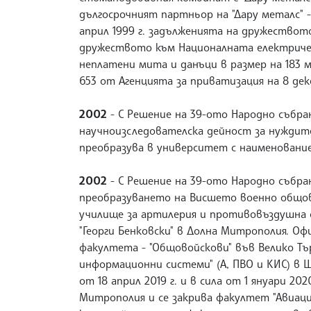
дългосрочният партньор на "Дару металс" -
април 1999 г. задълженията на дружествот
дружеството към Националната електрическ
неплатени мита и данъци в размер на 183 м
653 от Агенцията за приватизация на 8 деке
2002
- С Решение на 39-ото Народно събра
научноизследователска дейност за нужди
преобразува в университет с наименован
2002
- С Решение на 39-ото Народно събран
преобразуването на Висшето военно общово
училище за артилерия и противовъздушна
"Георги Бенковски" в Долна Митрополия. О
факултета - "Общовойскови" във Велико Т
информационни системи" (А, ПВО и КИС) в 
от 18 април 2019 г. и в сила от 1 януари 2
Митрополия и се закрива факултет "Авиаци