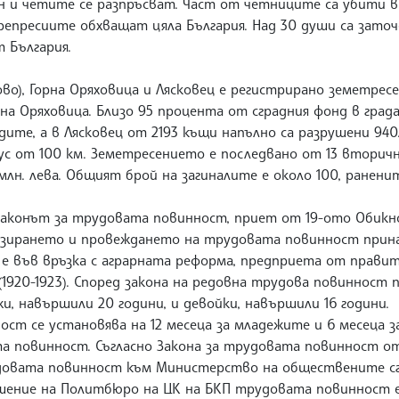
н и четите се разпръсват. Част от четниците са убити в
 репресиите обхващат цяла България. Над 30 души са заточ
 България.
ово), Горна Оряховица и Лясковец е регистрирано земетрес
на Оряховица. Близо 95 процента от сградния фонд в града
ите, а в Лясковец от 2193 къщи напълно са разрушени 940.
иус от 100 км. Земетресението е последвано от 13 вторич
млн. лева. Общият брой на загиналите е около 100, ранени
 Законът за трудовата повинност, приет от 19-ото Обикн
анизирането и провеждането на трудовата повинност прин
 е във връзка с аграрната реформа, предприета от прави
 (1920-1923). Според закона на редовна трудова повинност
и, навършили 20 години, и девойки, навършили 16 години.
 се установява на 12 месеца за младежите и 6 месеца з
 повинност. Съгласно Закона за трудовата повинност от
трудовата повинност към Министерство на обществените с
решение на Политбюро на ЦК на БКП трудовата повинност 