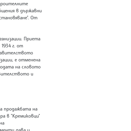
Строителните
бщения в държавни
становяване". От
ганизации. Приета
1934 г. от
правителството
зации, е отменена
бодата на словото
авителството и
за продажбата на
ра в "Кремиковци"
на
именти дава и