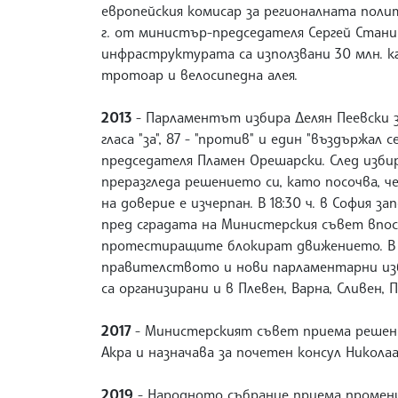
европейския комисар за регионалната полит
г. от министър-председателя Сергей Станиш
инфраструктурата са използвани 30 млн. кг
тротоар и велосипедна алея.
2013
- Парламентът избира Делян Пеевски за
гласа "за", 87 - "против" и един "въздържа
председателя Пламен Орешарски. След изб
преразгледа решението си, като посочва, ч
на доверие е изчерпан. В 18:30 ч. в София 
пред сградата на Министерския съвет впос
протестиращите блокират движението. В п
правителството и нови парламентарни избор
са организирани и в Плевен, Варна, Сливен,
2017
- Министерският съвет приема решение
Акра и назначава за почетен консул Никола
2019
- Народното събрание приема промени 