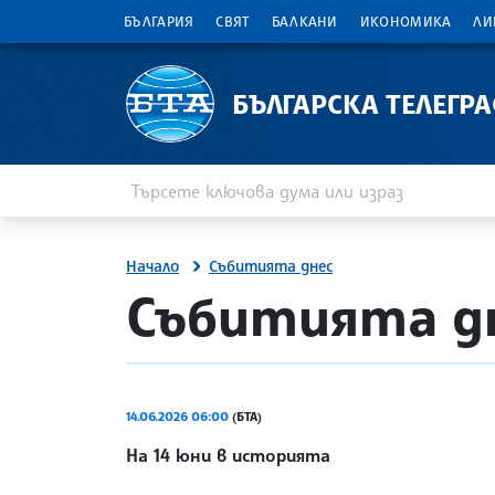
БЪЛГАРИЯ
СВЯТ
БАЛКАНИ
ИКОНОМИКА
ЛИ
БЪЛГАРСКА ТЕЛЕГР
Въведете ключова дума или израз
Търсене
Начало
Събитията днес
site.bta
Събитията дн
14.06.2026 06:00
(БТА)
На 14 юни в историята