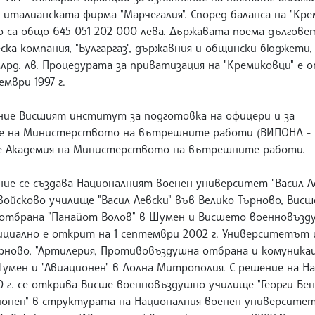
 италианската фирма "Марчегалия". Според баланса на "Кре
о са общо 645 051 202 000 лева. Държавата поема дългове
а компания, "Булгаргаз", държавния и общински бюджети, 
лрд. лв. Процедурата за приватизация на "Кремиковци" е 
мври 1997 г.
ние Висшият институт за подготовка на офицери и за
те на Министерството на вътрешните работи (ВИПОНД - 
ие Академия на Министерството на вътрешните работи.
ие се създава Националният военен университет "Васил Ле
йсково училище "Васил Левски" във Велико Търново, Вис
 отбрана "Панайот Волов" в Шумен и Висшето военновъзд
фициално е открит на 1 септември 2002 г. Университетът
ърново, "Артилерия, Противовъздушна отбрана и комуника
Шумен и "Авиационен" в Долна Митрополия. С решение на 
020 г. се открива Висше военновъздушно училище "Георги Бе
онен" в структурата на Националния военен университет "