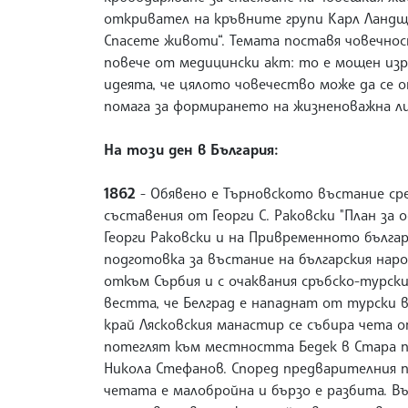
откривател на кръвните групи Карл Ландщай
Спасете животи“. Темата поставя човечнос
повече от медицински акт: то е мощен изр
идеята, че цялото човечество може да се 
помага за формирането на жизненоважна ли
На този ден в България:
1862
- Обявено е Търновското въстание ср
съставения от Георги С. Раковски "План за о
Георги Раковски и на Привременното българ
подготовка за въстание на българския наро
откъм Сърбия и с очаквания сръбско-турск
вестта, че Белград е нападнат от турски в
край Лясковския манастир се събира чета о
потеглят към местността Бедек в Стара пл
Никола Стефанов. Според предварителния п
четата е малобройна и бързо е разбита. Въ