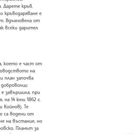
. Дарете кръв.
ко кръводаряване е
т. Вдъхновена от
ак всеки дарител
, което е част от
ръководството на
и план започва
и доброволци
 е завършила, при
на 14 юни 1862 г.
 Койнов). Те
о са водени от
е на въстание, но
овско. Планът за