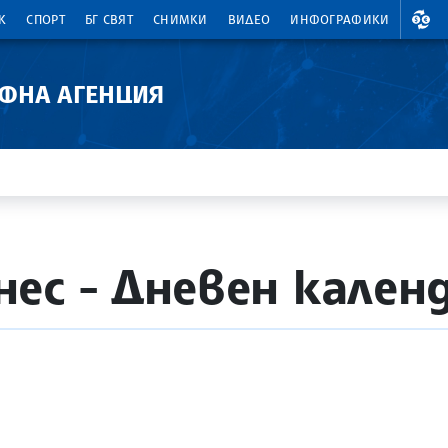
ВАЛ
К
СПОРТ
БГ СВЯТ
СНИМКИ
ВИДЕО
ИНФОГРАФИКИ
АФНА АГЕНЦИЯ
ес - Дневен кален