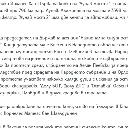
ика Йоханес Хан. Първата копка на "Дунав мост 2" е напра
ев при 796 км на р. Дунав. Дължината на моста е 3598 м,
 желязо. "Дунав мост 2" има две ленти за автомобили, жп 
 председател на Държавна агенция "Национална сигурност"
л се". Кандидатурата му е внесена в Народното събрание о
ирането му президентът Росен Плевнелиев настоява Наро
е след това назначение и по начина, по който е извършено
започва протест срещу избирането на Делян Пеевски за пре
ледствие пред сградата на Народното събрание и на Орл
ротеста участват няколко хиляди души с искания за ост
и, скандирайки "Долу БСП", "Долу ДПС" и "Оставка". Освен
 Пазарджик, Пловдив и в други градове в страната.
 за откриване на почетно консулство на България в Гана 
ас Корнелес Матеас ван Щаалдуйнен.
в Закона за политическите партии, съгласно които, счит