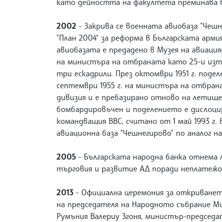
като дейността на факултета преминава въ
2002
- Закрива се военната авиобаза "Че
"План 2004" за реформа в Българската арми
авиобазата е предадено в Музея на авиацият
на министъра на отбраната като 25-и изт
три ескадрили. През октомври 1951 г. подел
септември 1955 г. на министъра на отбран
дивизия и е пребазирано отново на летище 
бомбардировъчен и поделението е дислоцира
командващия ВВС, считано от 1 май 1993 г
авиационна база "Чешнегирово" по аналог на
2005
- Българската народна банка отнема 
търговия и развитие АД поради неплатежо
2013
- Официална церемония за откриването
на председателя на Народното събрание М
Румъния Bалериу Згоня, министър-председ