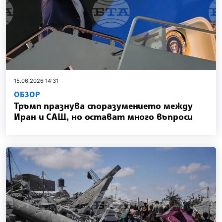
15.06.2026 14:31
ОБЗОР
Тръмп празнува споразумението между
Иран и САЩ, но остават много въпроси