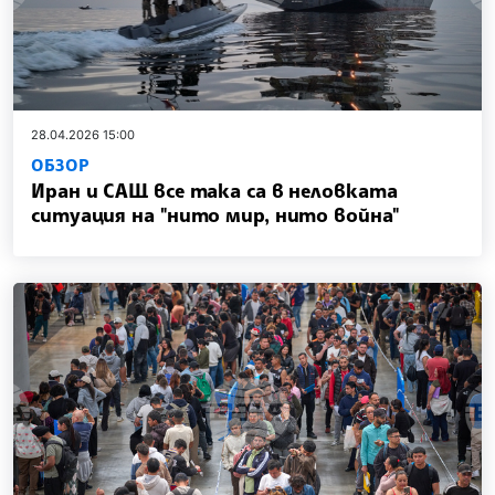
28.04.2026 15:00
ОБЗОР
Иран и САЩ все така са в неловката
ситуация на "нито мир, нито война"