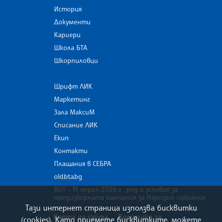
История
Документи
Кариери
Школа БТА
Шкорпиловци
Шрифт ЛИК
Маркетинг
Зала МаксиМ
Списание ЛИК
Екип
Контакти
Плащания в СЕБРА
old.bta.bg
ВОТ - 19 април 2026 г . ред и условия за
предизборната кампания за Народно събрание
Тази интернет страница използва бисквитки
Карта на сайта
Политика за
(cookies). Като приемете бисквитките, можете