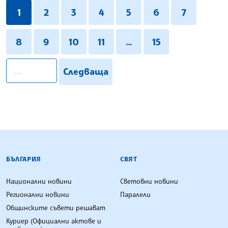
1
2
3
4
5
6
7
8
9
10
11
...
15
pagination.search
Следваща
БЪЛГАРСКА ТЕЛЕГРАФНА АГЕНЦИЯ
БЪЛГАРИЯ
СВЯТ
Национални новини
Световни новини
Регионални новини
Паралели
Общинските съвети решават
Куриер (Официални актове и