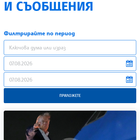
И СЪОБЩЕНИЯ
Филтрирайте по период
news.filter.from
news.filter.to
ПРИЛОЖЕТЕ