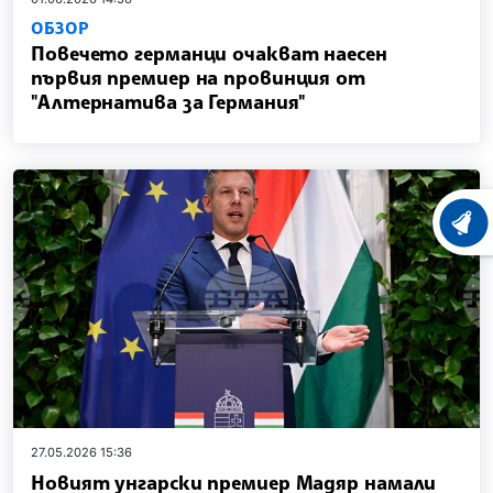
ОБЗОР
Повечето германци очакват наесен
първия премиер на провинция от
"Алтернатива за Германия"
ХРОНО
27.05.2026 15:36
Новият унгарски премиер Мадяр намали