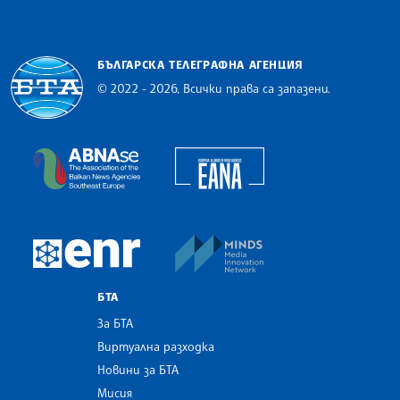
БЪЛГАРСКА ТЕЛЕГРАФНА АГЕНЦИЯ
© 2022 - 2026, Всички права са запазени.
Българска телеграфна агенция
European Alliance of N
The Assocoation of the Balkan News Agencies S
MINDS Media Innovatio
European Newsroom
БТА
За БТА
Виртуална разходка
Новини за БТА
Мисия