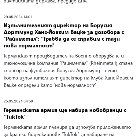
балтийската държава, предаде ДПА.
29.05.2024 14:01
Изпълнителният директор на Борусия
Дортмунд Ханс-Йоахим Вацке за договора с
"Райнметал": "Трябва да се справим с тази
нова нормалност"
Германският производител на военно оборудване и
технологична компания "Райнметал" (Rheinmetall) стана
спонсор на футболния Борусия Дортмунд - нещо,
което изпълнителният директор на клуба Ханс-Йоахим
Вацке определи като "нова нормалност"
25.05.2024 04:59
Германската армия ще набира новобранци с
"ТикТок"
Германската армия планира да използва приложението
за кратки видеоклипове "ТикТок" за набиране на