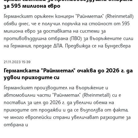
за 595 милиона евро
Германският оръжеен концерн "Райнметал" (Rheinmetall)
обяви днес, че е получил поръчка на стойност от 595
милиона евро за доставката на системи за
противовъздушна отбрана (ПВО) за въоръжените сили
на Германия, предаде ДПА. Предвижда се на Бундесвера
21.11.2023 15:39
Германската "Райнметал" очаква до 2026 г. да
удвои приходите си
Германският производител на въоръжение и
автомобилни части "Райнметал" (Rheinmetall) си е
поставил за цел до 2026 г. да увеличи обема на
приходите от продажби и да се възползва от факта,
че много европейски страни увеличават разходите за
отбрана и