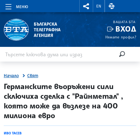
RIGHTMENU.SOCIAL
ВАЛУТНИ КУР
EN
МЕНЮ
ВАШАТА БТА
БЪЛГАРСКА
ВХОД
ТЕЛЕГРАФНА
АГЕНЦИЯ
Нямате профил?
Въведете ключова дума или израз
Търсене
ТЪРСЕН
Начало
Свят
site.bta
Германските въоръжени сили
сключиха сделка с "Райнметал" ,
която може да възлезе на 400
милиона евро
ИВО ТАСЕВ