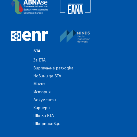
European Alliance of N
The Assocoation of the Balkan News Agencies S
MINDS Media Innovatio
European Newsroom
БТА
За БТА
Виртуална разходка
Новини за БТА
Мисия
История
Документи
Кариери
Школа БТА
Шкорпиловци