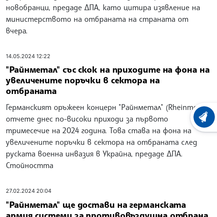
новобранци, предаде ДПА, като цитира изявление на
министерството на отбраната на страната от
вчера.
14.05.2024 12:22
"Райнметал" със скок на приходите на фона на
увеличените поръчки в сектора на
отбраната
Германският оръжеен концерн "Райнметал" (Rheinmetall)
отчете днес по-високи приходи за първото
ХРОНО
тримесечие на 2024 година. Това става на фона на
увеличените поръчки в сектора на отбраната след
руската военна инвазия в Украйна, предаде ДПА.
Стойността
27.02.2024 20:04
"Райнметал" ще достави на германската
армия системи за противовъздушна отбрана