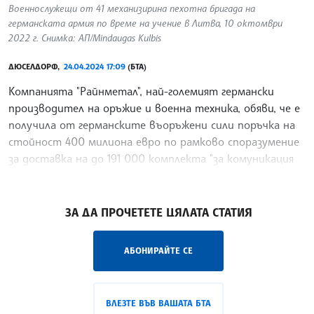
Военнослужещи от 41 механизирина пехотна бригада на
германската армия по време на учение в Литва, 10 октомври
2022 г. Снимка: АП/Mindaugas Kulbis
ДЮСЕЛДОРФ,
24.04.2024 17:09
(БТА)
Компанията "Райнметал", най-големият германски
производител на оръжие и военна техника, обяви, че е
получила от германските въоръжени сили поръчка на
стойност 400 милиона евро по рамково споразумение
за доставка на до 191 000 комплекта "за комуникация
(интерком) с функция за защита на слуха", предаде ДПА.
/ДИ/
ЗА ДА ПРОЧЕТЕТЕ ЦЯЛАТА СТАТИЯ
АБОНИРАЙТЕ СЕ
ВЛЕЗТЕ ВЪВ ВАШАТА БТА