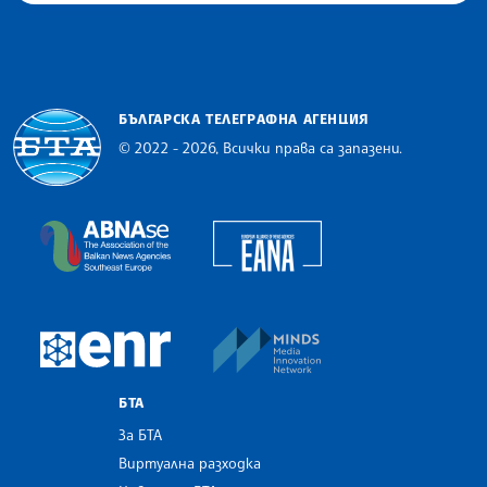
БЪЛГАРСКА ТЕЛЕГРАФНА АГЕНЦИЯ
© 2022 - 2026, Всички права са запазени.
Българска телеграфна агенция
European Alliance of N
The Assocoation of the Balkan News Agencies S
MINDS Media Innovatio
European Newsroom
БТА
За БТА
Виртуална разходка