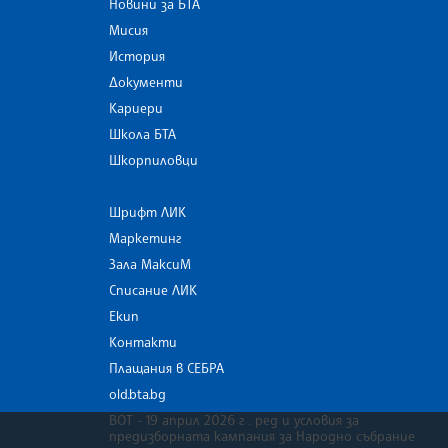
Новини за БТА
Мисия
История
Документи
Кариери
Школа БТА
Шкорпиловци
Шрифт ЛИК
Маркетинг
Зала МаксиМ
Списание ЛИК
Екип
Контакти
Плащания в СЕБРА
old.bta.bg
ВОТ - 19 април 2026 г . ред и условия за
предизборната кампания за Народно събрание