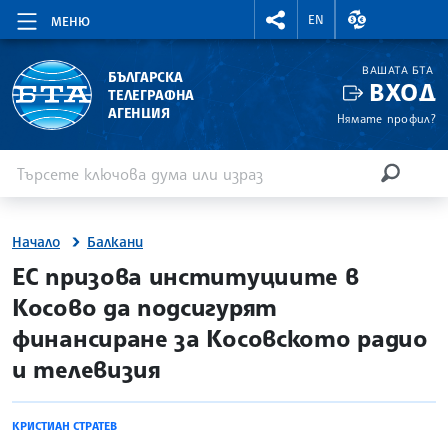
RIGHTMENU.SOCIAL
ВАЛУТНИ КУР
EN
МЕНЮ
ВАШАТА БТА
БЪЛГАРСКА
ВХОД
ТЕЛЕГРАФНА
АГЕНЦИЯ
Нямате профил?
Въведете ключова дума или израз
Търсене
ТЪРСЕН
Начало
Балкани
site.bta
ЕС призова институциите в
Косово да подсигурят
финансиране за Косовското радио
и телевизия
КРИСТИАН СТРАТЕВ