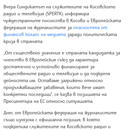
Вчера Синдикатът на служителите на Косовското
радио и телевизия (SPERTK) информира
чуждестранните посолства в Косово и Европейската
федерация на журналистите за
опасността от
финансов колапс на медията
заради политическата
криза в страната.
„От съществено значение е страната кандидатка за
членство в Европейския съюз да гарантира
достатъчно и устойчиво финансиране за
обществените радио и телевизия и да подкрепя
дейността им. Оставаме загрижени относно
продължаващите забавяния, които вече имат
конкретни последици“, се казва в позицията на
Пресцентъра на ЕС относно ситуацията.
Днес от Европейската федерация на журналистите
също излязоха с официална позиция, в която
подкрепиха служителите на Косовското радио и