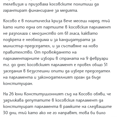
телевизия и призоваха косовските политици да
гарантират финансиране за медията.
Косово е в политическа криза вече месеци наред, тъй
като нито една от партиите в косовския парламент
не разполага с мнозинство от 61 гласа, каквато
подкрепа е необходима и за кандидатурата за
министър-председател, и за съставяне на ново
правителство. От провеждането на
парламентарните избори в страната на 9 февруари
т.г. до днес косовският парламент е провел общо 51
заседания в безуспешни опити да избере председател
на парламента и законодателният орган да бъде
конституиран.
На 26 юни Конституционният съд на Косово обяви, че
задължава депутатите в косовския парламент да
конституират парламента в рамките на следващите
30 дни, тъй като ако не го направят, това би било