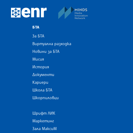
MINDS Media Innovatio
European Newsroom
БТА
За БТА
Виртуална разходка
Новини за БТА
Мисия
История
Документи
Кариери
Школа БТА
Шкорпиловци
Шрифт ЛИК
Маркетинг
Зала МаксиМ