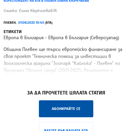
КОРЕСПОНДЕНТ НА БТА В ПЛЕВЕН ЕЛИНА КЮРКЧИЕВА
Снимка: Елина Кюркчиева/БТА
ПЛЕВЕН,
07.08.2023 10:43
(БТА)
ЕТИКЕТИ
Европа в България
Европа в България (Северозапад)
Община Плевен ще търси европейско финансиране за
своя проект "Техническа помощ за инвестиции в
Зоологическа градина "Зоопарк "Кайлъка" - Плевен" по
Програма "Околна среда" (2021-2027). Решението е
взето от Общинския съвет на Плевен на последната
/ЕС/
ЗА ДА ПРОЧЕТЕТЕ ЦЯЛАТА СТАТИЯ
АБОНИРАЙТЕ СЕ
ВЛЕЗТЕ ВЪВ ВАШАТА БТА