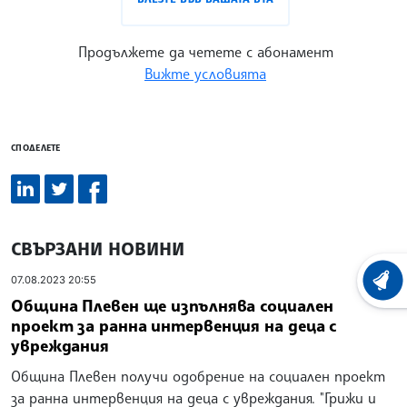
Продължете да четете с абонамент
Вижте условията
СПОДЕЛЕТЕ
СВЪРЗАНИ НОВИНИ
07.08.2023 20:55
ХРОНО
Община Плевен ще изпълнява социален
проект за ранна интервенция на деца с
увреждания
Община Плевен получи одобрение на социален проект
за ранна интервенция на деца с увреждания. "Грижи и