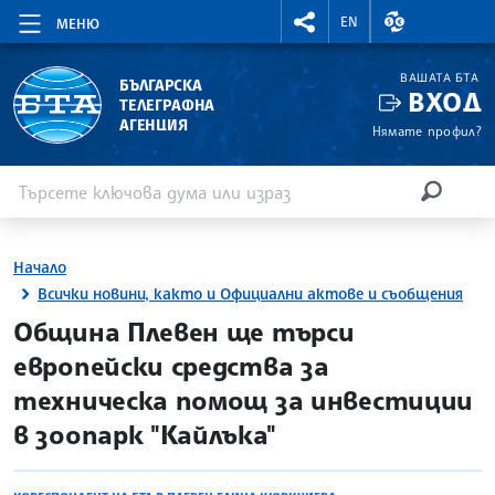
RIGHTMENU.SOCIAL
ВАЛУТНИ КУР
EN
МЕНЮ
ВАШАТА БТА
БЪЛГАРСКА
ВХОД
ТЕЛЕГРАФНА
АГЕНЦИЯ
Нямате профил?
Въведете ключова дума или израз
Търсене
ТЪРСЕН
Начало
Всички новини, както и Официални актове и съобщения
site.bta
Община Плевен ще търси
европейски средства за
техническа помощ за инвестиции
в зоопарк "Кайлъка"