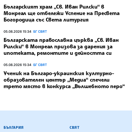
Българският храм „Св. Иван Рилски“ в
Монреал ще отбележи Успение на Пресвета
Богородица със Света литургия
05.08.2026 15:34
БГ СВЯТ
Българската православна църква „Св. Иван
Рилски“ в Монреал призова за дарения за
ипотеката, ремонтите и дейността си
05.08.2026 15:34
БГ СВЯТ
Ученик на Българо-украинския културно-
образователен център „Медиа“ спечели
трето място в конкурса „Вълшебното перо“
БЪЛГАРСКА ТЕЛЕГРАФНА АГЕНЦИЯ
БЪЛГАРИЯ
СВЯТ