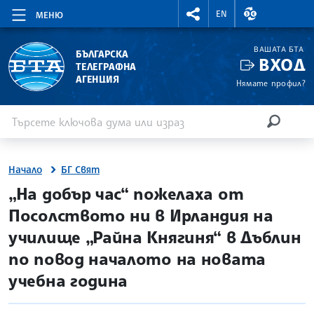
RIGHTMENU.SOCIAL
ВАЛУТНИ КУР
EN
МЕНЮ
ВАШАТА БТА
БЪЛГАРСКА
ВХОД
ТЕЛЕГРАФНА
АГЕНЦИЯ
Нямате профил?
Въведете ключова дума или израз
Търсене
ТЪРСЕН
Начало
БГ Свят
site.bta
„На добър час“ пожелаха от
Посолството ни в Ирландия на
училище „Райна Княгиня“ в Дъблин
по повод началото на новата
учебна година