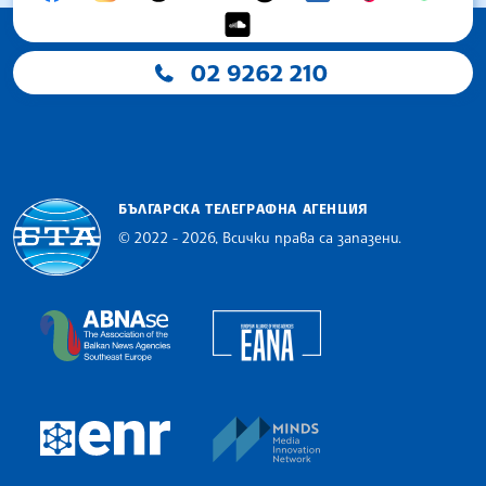
02 9262 210
БЪЛГАРСКА ТЕЛЕГРАФНА АГЕНЦИЯ
© 2022 - 2026, Всички права са запазени.
Българска телеграфна агенция
European Alliance of N
The Assocoation of the Balkan News Agencies S
MINDS Media Innovatio
European Newsroom