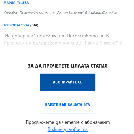
МАРИЯ ГУЦЕВА
Снимка: Българско училище „Райна Княгиня“ в Дъблин/Фейсбук
12.09.2024 16:24
(БТА)
„На добър час“ пожелаха от Посолството ни в
Ирландия на Българското училище „Райна Княгиня“ в
Дъблин по повод началото на новата учебна година.
/ИКВ/
ЗА ДА ПРОЧЕТЕТЕ ЦЯЛАТА СТАТИЯ
АБОНИРАЙТЕ СЕ
ВЛЕЗТЕ ВЪВ ВАШАТА БТА
Продължете да четете с абонамент
Вижте условията