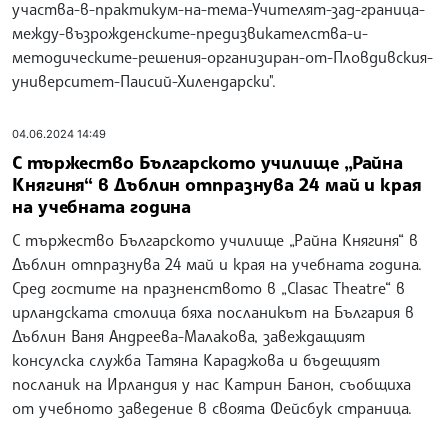
участва-в-практикум-на-тема-Учителят-зад-граница-
между-възрожденските-предизвикателства-и-
методическите-решения-организиран-от-Пловдивския-
университет-Паисий-Хилендарски".
04.06.2024 14:49
С тържество Българското училище „Райна
Княгиня“ в Дъблин отпразнува 24 май и края
на учебната година
С тържество Българското училище „Райна Княгиня“ в
Дъблин отпразнува 24 май и края на учебната година.
Сред гостите на празненството в „Clasac Theatre“ в
ирландската столица бяха посланикът на България в
Дъблин Ваня Андреева-Малакова, завеждащият
консулска служба Татяна Караджова и бъдещият
посланик на Ирландия у нас Катрин Банон, съобщиха
от учебното заведение в своята Фейсбук страница.