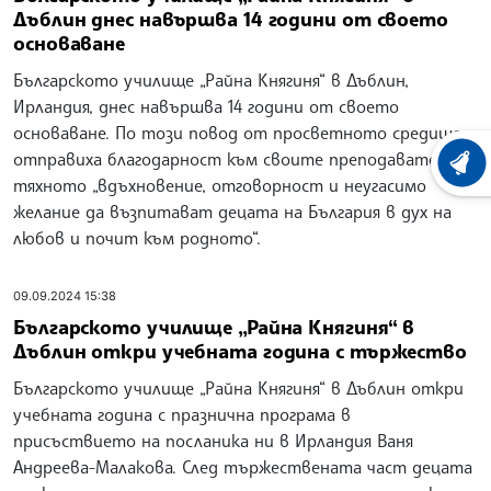
Дъблин днес навършва 14 години от своето
основаване
Българското училище „Райна Княгиня“ в Дъблин,
Ирландия, днес навършва 14 години от своето
основаване. По този повод от просветното средище
отправиха благодарност към своите преподаватели за
ХРОНО
тяхното „вдъхновение, отговорност и неугасимо
желание да възпитават децата на България в дух на
любов и почит към родното“.
09.09.2024 15:38
Българското училище „Райна Княгиня“ в
Дъблин откри учебната година с тържество
Българското училище „Райна Княгиня“ в Дъблин откри
учебната година с празнична програма в
присъствието на посланика ни в Ирландия Ваня
Андреева-Малакова. След тържествената част децата