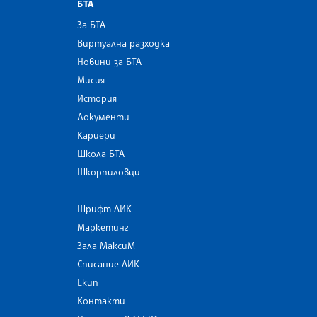
БТА
За БТА
Виртуална разходка
Новини за БТА
Мисия
История
Документи
Кариери
Школа БТА
Шкорпиловци
Шрифт ЛИК
Маркетинг
Зала МаксиМ
Списание ЛИК
Екип
Контакти