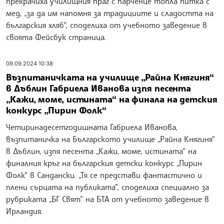
прекрачиха училищния праг с парченце топла питка с
мед, „за да им напомня за традициите и сладостта на
българския хляб“, споделиха от учебното заведение в
своята Фейсбук страница.
09.09.2024 10:38
Възпитаничката на училище „Райна Княгиня“
в Дъблин Габриела Иванова изпя песента
„Кажи, моме, истината“ на финала на детския
конкурс „Пирин Фолк“
Четиринадесетгодишната Габриела Иванова,
възпитаничка на Българското училище „Райна Княгиня“
в Дъблин, изпя песента „Кажи, моме, истината“ на
финалния кръг на българския детски конкурс „Пирин
Фолк“ в Сандански. „Тя се представи фантастично и
плени сърцата на публиката“, споделиха специално за
рубриката „БГ Свят“ на БТА от учебното заведение в
Ирландия.