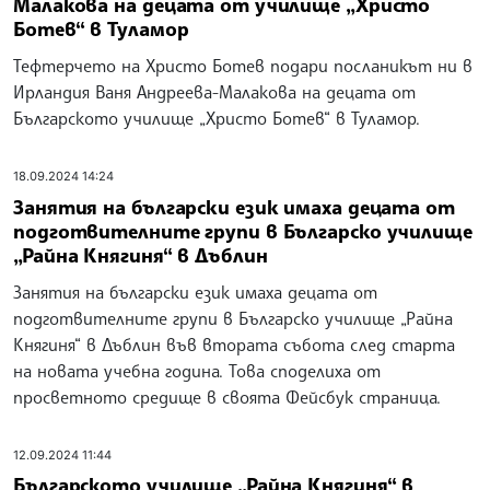
Малакова на децата от училище „Христо
Ботев“ в Туламор
Тефтерчето на Христо Ботев подари посланикът ни в
Ирландия Ваня Андреева-Малакова на децата от
Българското училище „Христо Ботев“ в Туламор.
18.09.2024 14:24
Занятия на български език имаха децата от
подготвителните групи в Българско училище
„Райна Княгиня“ в Дъблин
Занятия на български език имаха децата от
подготвителните групи в Българско училище „Райна
Княгиня“ в Дъблин във втората събота след старта
на новата учебна година. Това споделиха от
просветното средище в своята Фейсбук страница.
12.09.2024 11:44
Българското училище „Райна Княгиня“ в