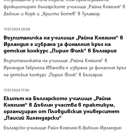
функционират българските училища „Райна Княгиня“ в
Дъблин и Корк и „Христо Ботев“ в Туламор.
17.07.2024 20:00
Възпитаничка на училище „Райна Княгиня“ в
Ирландия е избрана за финалния кръг на
детския конкурс „Пирин Фолк“ в България
Възпитаничката на училище „Райна Княгиня“ в
Ирландия Габриела Иванова е избрана за финалния кръг
на детския конкурс „Пирин Фолк“ в България.
17.07.2024 17:00
Екипът на Българското училище „Райна
Княгиня“ в Дъблин участва в практикум,
организиран от Пловдивския университет
„Паисий Хилендарски“
Българско-училище-Райн-Княгиня-в-Дъблин-Ирландия-