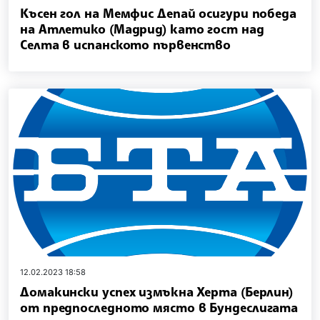
Късен гол на Мемфис Депай осигури победа
на Атлетико (Мадрид) като гост над
Селта в испанското първенство
12.02.2023 18:58
Домакински успех измъкна Херта (Берлин)
от предпоследното място в Бундеслигата