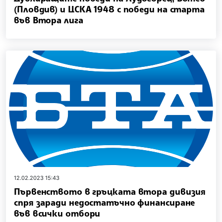
(Пловдив) и ЦСКА 1948 с победи на старта
във Втора лига
12.02.2023 15:43
Първенството в гръцката втора дивизия
спря заради недостатъчно финансиране
във всички отбори