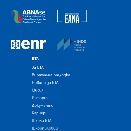
Българска телеграфна агенция
European Alliance of N
The Assocoation of the Balkan News Agencies S
MINDS Media Innovatio
European Newsroom
БТА
За БТА
Виртуална разходка
Новини за БТА
Мисия
История
Документи
Кариери
Школа БТА
Шкорпиловци