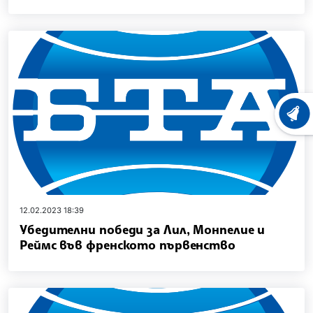
ХРОНО
12.02.2023 18:39
Убедителни победи за Лил, Монпелие и
Реймс във френското първенство