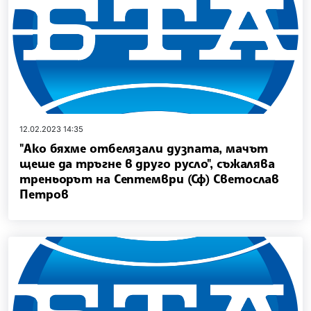
12.02.2023 14:35
"Ако бяхме отбелязали дузпата, мачът
щеше да тръгне в друго русло", съжалява
треньорът на Септември (Сф) Светослав
Петров