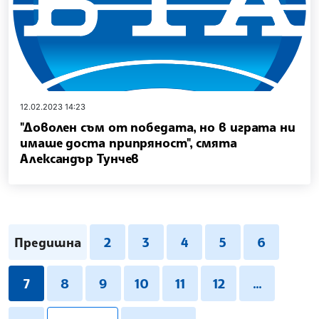
12.02.2023 14:23
"Доволен съм от победата, но в играта ни
имаше доста припряност", смята
Александър Тунчев
Предишна
2
3
4
5
6
7
8
9
10
11
12
...
pagination.search