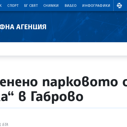
ВАЛ
К
СПОРТ
БГ СВЯТ
СНИМКИ
ВИДЕО
ИНФОГРАФИКИ
АФНА АГЕНЦИЯ
енено парковото 
а“ в Габрово
, БТА