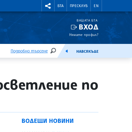
УТНИ КУРСОВЕ
RIGHTMENU.SOCIAL
БТА
ПРЕСКЛУБ
EN
ВАШАТА БТА
ВХОД
Нямате профил?
Подробно търсене
НАВСЯКЪДЕ
ТЪРСЕНЕ
ЕМИСИЯ
осветление по
ВОДЕЩИ НОВИНИ