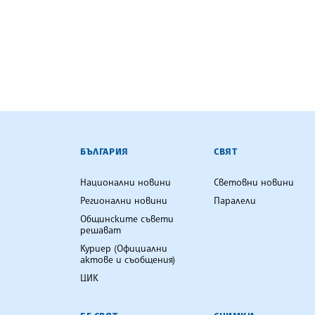
БЪЛГАРСКА ТЕЛЕГРАФНА АГ
БЪЛГАРИЯ
СВЯТ
Национални новини
Световни новини
Регионални новини
Паралели
Общинските съвети
решават
Куриер (Официални
актове и съобщения)
ЦИК