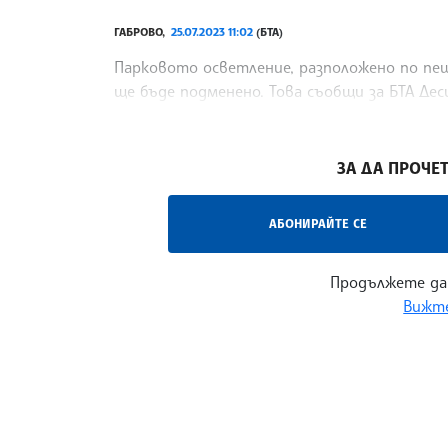
ГАБРОВО,
25.07.2023 11:02
(БТА)
Парковото осветление, разположено по пеше
ще бъде подменено. Това съобщи за БТА Дес
обществеността“ в Община Габрово.
/РН/
ЗА ДА ПРОЧЕТ
АБОНИРАЙТЕ СЕ
Продължете да
Вижте