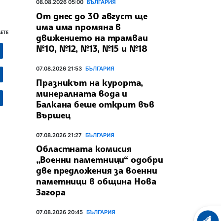
08.08.2026 05:00
БЪЛГАРИЯ
От днес до 30 август ще
има има промяна в
ЕТЕ
движението на трамваи
№10, №12, №13, №15 и №18
07.08.2026 21:53
БЪЛГАРИЯ
Празникът на курорта,
минералната вода и
Балкана беше открит във
Вършец
07.08.2026 21:27
БЪЛГАРИЯ
Областната комисия
„Военни паметници“ одобри
две предложения за военни
паметници в община Нова
Загора
07.08.2026 20:45
БЪЛГАРИЯ