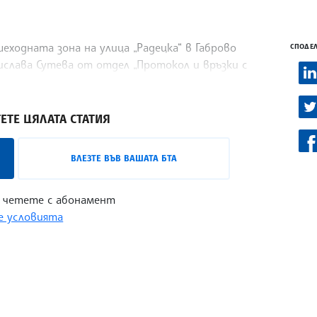
ходната зона на улица „Радецка“ в Габрово
СПОДЕЛ
ислава Сутева от отдел „Протокол и връзки с
ЕТЕ ЦЯЛАТА СТАТИЯ
ВЛЕЗТЕ ВЪВ ВАШАТА БТА
 четете с абонамент
 условията