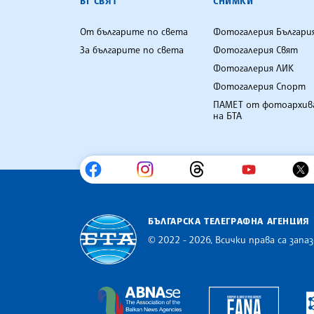
БГ СВЯТ
СНИМКИ
От българите по света
Фотогалерия Българи
За българите по света
Фотогалерия Свят
Фотогалерия ЛИК
Фотогалерия Спорт
ПАМЕТ от фотоархив
на БТА
БЪЛГАРСКА ТЕЛЕГРАФНА АГЕНЦИЯ
© 2022 - 2026, Всички права са запаз
Българска телеграфна агенция
Europe
The Assocoation of the Balkan