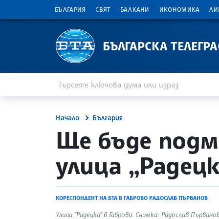
БЪЛГАРИЯ
СВЯТ
БАЛКАНИ
ИКОНОМИКА
ЛИ
БЪЛГАРСКА ТЕЛЕГР
Въведете ключова дума или израз
Търсене
Начало
България
site.bta
Ще бъде подм
улица „Радецк
КОРЕСПОНДЕНТ НА БТА В ГАБРОВО РАДОСЛАВ ПЪРВАНОВ
Улица "Радецка" в Габрово. Снимка: Радослав Първанов