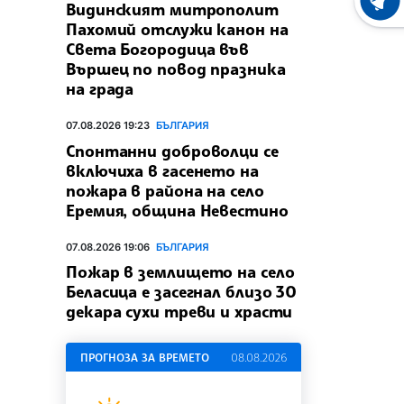
ХРОНО
Видинският митрополит
Пахомий отслужи канон на
Света Богородица във
Вършец по повод празника
на града
07.08.2026 19:23
БЪЛГАРИЯ
Спонтанни доброволци се
включиха в гасенето на
пожара в района на село
Еремия, община Невестино
07.08.2026 19:06
БЪЛГАРИЯ
Пожар в землището на село
Беласица е засегнал близо 30
декара сухи треви и храсти
ПРОГНОЗА ЗА ВРЕМЕТО
08.08.2026