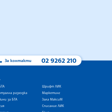
02 9262 210
За контакти
А
БТА
Шрифт ЛИК
туална разходка
Маркетинг
ини за БТА
Зала МаксиМ
rk
сия
Списание ЛИК