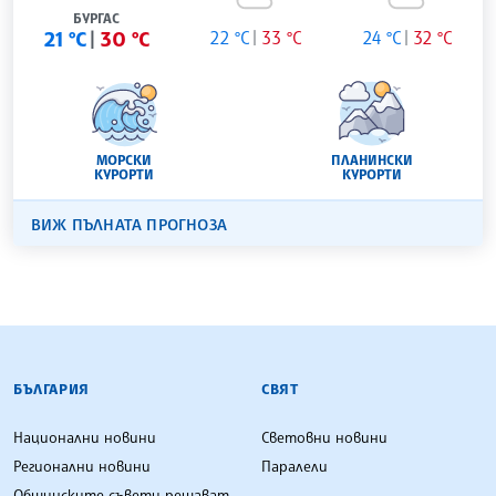
БУРГАС
21 °C
30 °C
22 °C
33 °C
24 °C
32 °C
МОРСКИ
ПЛАНИНСКИ
КУРОРТИ
КУРОРТИ
ВИЖ ПЪЛНАТА ПРОГНОЗА
БЪЛГАРСКА ТЕЛЕГРАФНА АГЕНЦИЯ
БЪЛГАРИЯ
СВЯТ
Национални новини
Световни новини
Регионални новини
Паралели
Общинските съвети решават