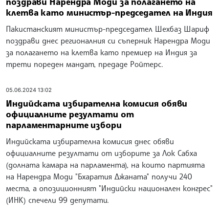
поздрави Нарендра Моди за полагането на
клетва като министър-председател на Индия
Пакистанският министър-председател Шехбаз Шариф
поздрави днес регионалния си съперник Нарендра Моди
за полагането на клетва като премиер на Индия за
трети пореден мандат, предаде Ройтерс.
05.06.2024 13:02
Индийската избирателна комисия обяви
официалните резултати от
парламентарните избори
Индийската избирателна комисия днес обяви
официалните резултати от изборите за Лок Сабха
(долната камара на парламента), на които партията
на Нарендра Моди "Бхаратия Джаната" получи 240
места, а опозиционният "Индийски национален конгрес"
(ИНК) спечели 99 депутати.