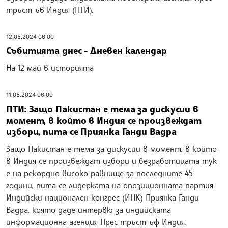
тръст ъв Индия (ПТИ).
12.05.2024 06:00
Събитията днес - Дневен календар
На 12 май в историята
11.05.2024 06:00
ПТИ: Защо Пакистан e тема за дискусии в
момент, в който в Индия се произвеждат
избори, пита се Приянка Ганди Вадра
Защо Пакистан e тема за дискусии в момент, в който
в Индия се произвеждат избори и безработицата тук
е на рекордно високо равнище за последните 45
години, пита се лидерката на опозиционната партия
Индийски национален конгрес (ИНК) Приянка Ганди
Вадра, която даде интервю за индийската
информационна агенция Прес тръст ъф Индия.