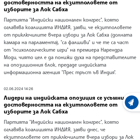
достоверността на екзитполовете от
изборите за Лок Сабха
Партията "Индийски национален конгрес", която
оглавява коалицията ИНДИЯ, заяви, че екзитполовете
от приключилите вчера избори за Лок Сабха (долната
камара на парламента), "са фалшиви" и че те са част
от "психологическите игри" на премиера Нарендра
Моди, чиято цел е да понижи духа на представителите
на опозиционния блок, предаде индийската
информационна агенция "Прес тръст ъв Индия".
02.06.2024 14:26
Лидери на индийската опозиция се усъмниха в
достоверността на екзитполовете от
ХРОНО
изборите за Лок Сабха
Партията "Индийски национален конгрес", която
оглавява коалицията ИНДИЯ, заяви днес, че
екзитполовете от приключилите вчера избори за Лок