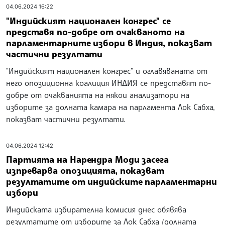
04.06.2024 16:22
"Индийският национален конгрес" се
представя по-добре от очакваното на
парламентарните избори в Индия, показват
частични резултати
"Индийският национален конгрес" и оглавяваната от
него опозиционна коалиция ИНДИЯ се представят по-
добре от очакванията на някои анализатори на
изборите за долната камара на парламента Лок Сабха,
показват частични резултати.
04.06.2024 12:42
Партията на Нарендра Моди засега
изпреварва опозицията, показват
резултатите от индийските парламентарни
избори
Индийската избирателна комисия днес обявява
резултатите от изборите за Лок Сабха (долната