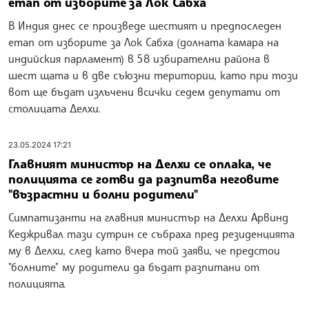
етап от изборите за Лок Сабха
В Индия днес се произведе шестият и предпоследен
етап от изборите за Лок Сабха (долната камара на
индийския парламент) в 58 избирателни района в
шест щата и в две съюзни територии, като при този
вот ще бъдат излъчени всички седем депутати от
столицата Делхи.
23.05.2024 17:21
Главният министър на Делхи се оплака, че
полицията се готви да разпитва неговите
"възрастни и болни родители"
Симпатизанти на главния министър на Делхи Арвинд
Кеджривал тази сутрин се събраха пред резиденцията
му в Делхи, след като вчера той заяви, че предстои
"болните" му родители да бъдат разпитани от
полицията.