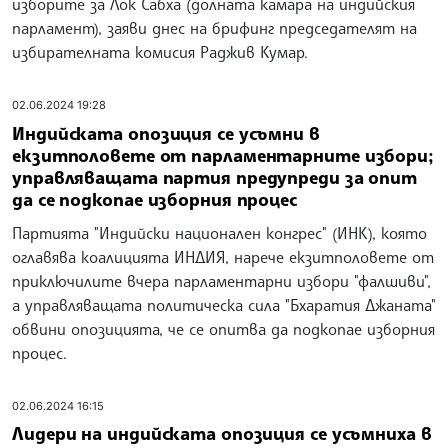
изборите за Лок Сабха (долната камара на индийския
парламент), заяви днес на брифинг председателят на
избирателната комисия Раджив Кумар.
02.06.2024 19:28
Индийската опозиция се усъмни в
екзитполовете от парламентарните избори;
управляващата партия предупреди за опит
да се подкопае изборния процес
Партията "Индийски национален конгрес" (ИНК), която
оглавява коалицията ИНДИЯ, нарече екзитполовете от
приключилите вчера парламентарни избори "фалшиви",
а управляващата политическа сила "Бхаратия Джаната"
обвини опозицията, че се опитва да подкопае изборния
процес.
02.06.2024 16:15
Лидери на индийската опозиция се усъмниха в