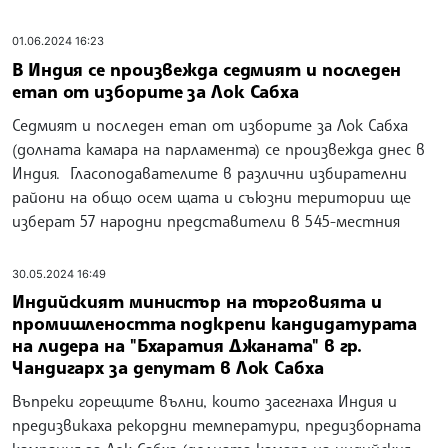
01.06.2024 16:23
В Индия се произвежда седмият и последен
етап от изборите за Лок Сабха
Седмият и последен етап от изборите за Лок Сабха
(долната камара на парламента) се произвежда днес в
Индия. Гласоподавателите в различни избирателни
райони на общо осем щата и съюзни територии ще
изберат 57 народни представители в 545-местния
30.05.2024 16:49
Индийският министър на търговията и
промишлеността подкрепи кандидатурата
на лидера на "Бхаратия Джаната" в гр.
Чандигарх за депутат в Лок Сабха
Въпреки горещите вълни, които засегнаха Индия и
предизвикаха рекордни температури, предизборната