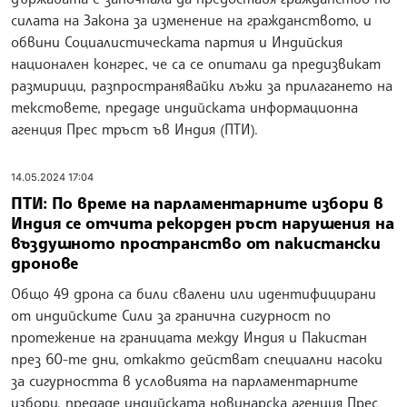
силата на Закона за изменение на гражданството, и
обвини Социалистическата партия и Индийския
национален конгрес, че са се опитали да предизвикат
размирици, разпространявайки лъжи за прилагането на
текстовете, предаде индийската информационна
агенция Прес тръст ъв Индия (ПТИ).
14.05.2024 17:04
ПТИ: По време на парламентарните избори в
Индия се отчита рекорден ръст нарушения на
въздушното пространство от пакистански
дронове
Общо 49 дрона са били свалени или идентифицирани
от индийските Сили за гранична сигурност по
протежение на границата между Индия и Пакистан
през 60-те дни, откакто действат специални насоки
за сигурността в условията на парламентарните
избори, предаде индийската новинарска агенция Прес