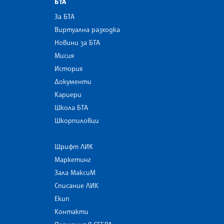
БТА
За БТА
Виртуална разходка
Новини за БТА
Мисия
История
Документи
Кариери
Школа БТА
Шкорпиловци
Шрифт ЛИК
Маркетинг
Зала МаксиМ
Списание ЛИК
Екип
Контакти