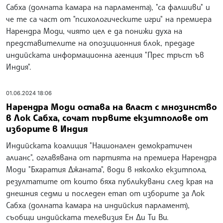
Сабха (долната камара на парламента), "са фалшиви" и
че те са част от "психологическите игри" на премиера
Нарендра Моди, чиято цел е да понижи духа на
представителите на опозиционния блок, предаде
индийската информационна агенция "Прес тръст ъв
Индия".
01.06.2024 18:06
Нарендра Моди остава на власт с мнозинство
в Лок Сабха, сочат първите екзитполове от
изборите в Индия
Индийската коалиция "Национален демократичен
алианс", оглавявана от партията на премиера Нарендра
Моди "Бхаратия Джаната", води в няколко екзитпола,
резултатите от които бяха публикувани след края на
днешния седми и последен етап от изборите за Лок
Сабха (долната камара на индийския парламент),
съобщи индийската телевизия Ен Ди Ти Ви.