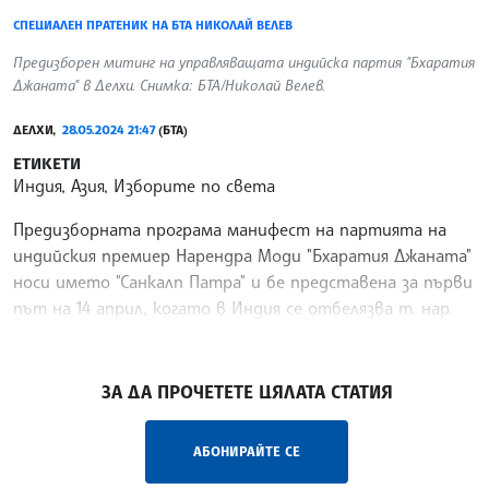
СПЕЦИАЛЕН ПРАТЕНИК НА БТА НИКОЛАЙ ВЕЛЕВ
Предизборен митинг на управляващата индийска партия "Бхаратия
Джаната" в Делхи. Снимка: БТА/Николай Велев.
ДЕЛХИ,
28.05.2024 21:47
(БТА)
ЕТИКЕТИ
Индия, Азия, Изборите по света
Предизборната програма манифест на партията на
индийския премиер Нарендра Моди "Бхаратия Джаната"
носи името "Санкалп Патра" и бе представена за първи
път на 14 април, когато в Индия се отбелязва т. нар.
Ден на равенството.
/АГ/
ЗА ДА ПРОЧЕТЕТЕ ЦЯЛАТА СТАТИЯ
АБОНИРАЙТЕ СЕ