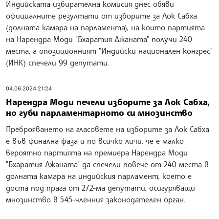
Индийската избирателна комисия днес обяви
официалните резултати от изборите за Лок Сабха
(долната камара на парламента), на които партията
на Нарендра Моди "Бхаратия Джаната" получи 240
места, а опозиционният "Индийски национален конгрес"
(ИНК) спечели 99 депутати.
04.06.2024 21:24
Нарендра Моди печели изборите за Лок Сабха,
но губи парламентарното си мнозинство
Преброяването на гласовете на изборите за Лок Сабха
е във финална фаза и по всичко личи, че е малко
вероятно партията на премиера Нарендра Моди
"Бхаратия Джаната" да спечели повече от 240 места в
долната камара на индийския парламент, което е
доста под прага от 272-ма депутати, осигуряващи
мнозинство в 545-членния законодателен орган.