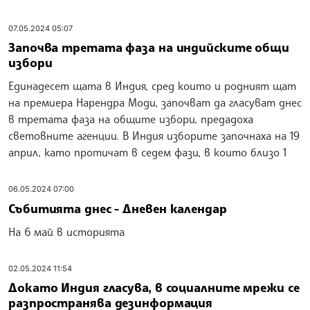
07.05.2024 05:07
Започва третата фаза на индийските общи
избори
Единадесет щата в Индия, сред които и родният щат
на премиера Нарендра Моди, започват да гласуват днес
в третата фаза на общите избори, предадоха
световните агенции. В Индия изборите започнаха на 19
април, като протичат в седем фази, в които близо 1
06.05.2024 07:00
Събитията днес - Дневен календар
На 6 май в историята
02.05.2024 11:54
Докато Индия гласува, в социалните мрежи се
разпространява дезинформация