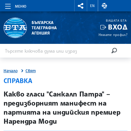
RIGHTMENU.SOCIAL
ВАЛУТНИ КУР
EN
МЕНЮ
ВАШАТА БТА
БЪЛГАРСКА
ВХОД
ТЕЛЕГРАФНА
АГЕНЦИЯ
Нямате профил?
Въведете ключова дума или израз
Търсене
ТЪРСЕН
Начало
Свят
СПРАВКА
site.bta
Какво гласи "Санкалп Патра" –
предизборният манифест на
партията на индийския премиер
Нарендра Моди