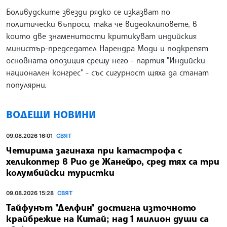
Боливудските звезди рядко се изказват по
политически въпроси, така че видеоклиповете, в
които две знаменитости критикуват индийския
министър-председател Нарендра Моди и подкрепят
основната опозиция срещу него - партия "Индийски
национален конгрес" - със сигурност щяха да станат
популярни.
ВОДЕЩИ НОВИНИ
09.08.2026 16:01
СВЯТ
Четирима загинаха при катастрофа с
хеликоптер в Рио де Жанейро, сред тях са три
колумбийски туристки
09.08.2026 15:28
СВЯТ
Тайфунът "Делфин" достигна източното
крайбрежие на Китай; над 1 милион души са