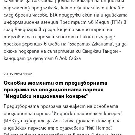
кампания за Лок Сабха (долната камара на индийския
парламент) продължава, като официалният ѝ край е
след броени часове. БТА придружи екип на индийската
информационна агенция Прес тръст ъв Индия (ПТИ) в
град Чандигарх в сряда, където министърът на
търговията и промишлеността Пиюш Гоял даде
пресконференция в щаба на "Бхаратия Джаната", за да
окаже подкрепа на съпартиеца си Санджай Тандон -
кандидат за депутат в Лок Сабха.
28.05.2024 21:42
Основни моменти от предизборната
програма на опозиционната партия
"Индийски национален конгрес"
Предизборната програма манифест на основната
опозиционна партия "Индийски национален конгрес"
(ИНК) за изборите за Лок Сабха (долната камара на
индийския парламент) е озаглавена "Няй Патра".
Текстът беше представен на 5 април в Делхи, като