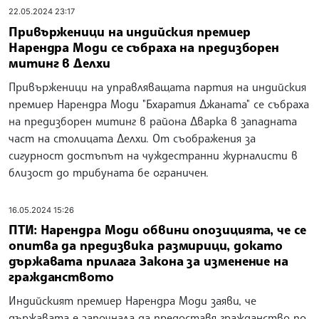
22.05.2024 23:17
Привърженици на индийския премиер
Нарендра Моди се събраха на предизборен
митинг в Делхи
Привърженици на управляващата партия на индийския
премиер Нарендра Моди "Бхаратия Джаната" се събраха
на предизборен митинг в района Дварка в западната
част на столицата Делхи. От съображения за
сигурност достъпът на чуждестранни журналисти в
близост до трибуната бе ограничен.
16.05.2024 15:26
ПТИ: Нарендра Моди обвини опозицията, че се
опитва да предизвика размирици, докато
държавата прилага Закона за изменение на
гражданството
Индийският премиер Нарендра Моди заяви, че
държавата е започнала да предоставя гражданство по