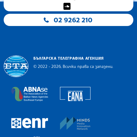
02 9262 210
БЪЛГАРСКА ТЕЛЕГРАФНА АГЕНЦИЯ
© 2022 - 2026, Всички права са запазени.
Българска телеграфна агенция
European Alliance of N
The Assocoation of the Balkan News Agencies S
MINDS Media Innovatio
European Newsroom