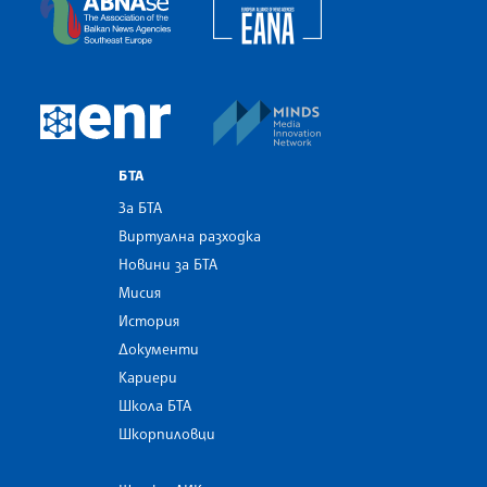
European Alliance of N
The Assocoation of the Balkan News Agencies S
MINDS Media Innovatio
European Newsroom
БТА
За БТА
Виртуална разходка
Новини за БТА
Мисия
История
Документи
Кариери
Школа БТА
Шкорпиловци