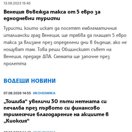
13.09.2023 15:45
Венеция въвежда такса от 5 евро за
еднодневни туристи
Туристи, които искат да посетят емблематичния
италиански град Венеция, ще трябва да плащат 5 евро
такса за влизане през определени дни в бъдеще, ако не
нощуват там. Това реши Общинският съвет на
Венеция, предаде ДПА. Схемата ще започне през
пролетта
ВОДЕЩИ НОВИНИ
07.08.2026 14:55
ИКОНОМИКА
„Тошиба“ увеличи 30 пъти нетната си
печалба през първото си финансово
тримесечие благодарение на акциите в
„Киоксия“