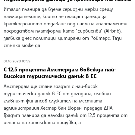
Италия планира да вземе сериозни мерки срещу
наемодателите, които не плащат данъци за
краткосрочното отдаване под наем на апартаменти
посредством платформи като "Еърбиенби" (Airbnb),
заявиха днес политици, цитирани от Ройтерс. Тази
стъпка може да
01.10.2023 10:59
С 12,5 процента Амстердам въвежда най-
високия туристически данък в ЕС
Амстердам ще стане градът с най-висок
туристически данък в ЕС от догодина, съобщи
главният финансов служител на местната
администрация Хестер ван Бюрен, предаде ДПА.
Градът планира да наложи данък от 12,5 процента от
цената на хотелската нощувка, а