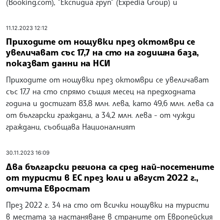
(Booking.com), "Експидиа груп" (Expedia Group) и
11.12.2023 12:12
Приходите от нощувки през октомври се
увеличават със 17,7 на сто на годишна база,
показват данни на НСИ
Приходите от нощувки през октомври се увеличават
със 17,7 на сто спрямо същия месец на предходната
година и достигат 83,8 млн. лева, като 49,6 млн. лева са
от български граждани, а 34,2 млн. лева - от чужди
граждани, съобщава Националният
30.11.2023 16:09
Два български региона са сред най-посетените
от туристи в ЕС през юли и август 2022 г.,
отчита Евростат
През 2022 г. 34 на сто от всички нощувки на туристи
в местата за настаняване в страните от Европейския