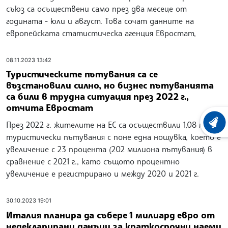
съюз са осъществени само през два месеце от
годината - юли и август. Това сочат данните на
европейската статистическа агенция Евростат,
08.11.2023 13:42
Туристическите пътувания са се
възстановили силно, но бизнес пътуванията
са били в трудна ситуация през 2022 г.,
отчита Евростат
През 2022 г. жителите на ЕС са осъществили 1,08 млрд.
ХРОНО
туристически пътувания с поне една нощувка, което е
увеличение с 23 процента (202 милиона пътувания) в
сравнение с 2021 г., като същото процентно
увеличение е регистрирано и между 2020 и 2021 г.
30.10.2023 19:01
Италия планира да събере 1 милиард евро от
недекларирани данъци за краткосрочни наеми