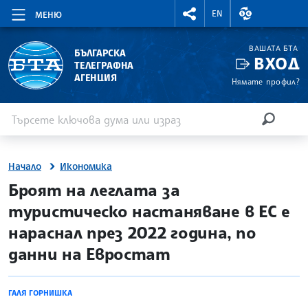
RIGHTMENU.SOCIAL
ВАЛУТНИ КУР
EN
МЕНЮ
ВАШАТА БТА
БЪЛГАРСКА
ВХОД
ТЕЛЕГРАФНА
АГЕНЦИЯ
Нямате профил?
Въведете ключова дума или израз
Търсене
ТЪРСЕН
Начало
Икономика
site.bta
Броят на леглата за
туристическо настаняване в ЕС е
нараснал през 2022 година, по
данни на Евростат
ГАЛЯ ГОРНИШКА