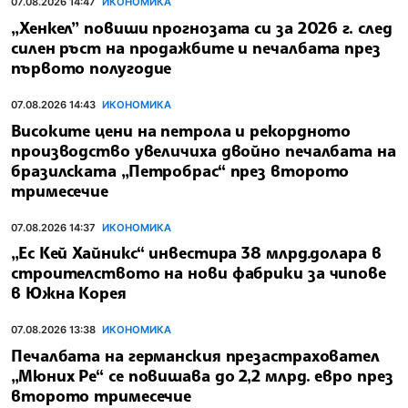
07.08.2026 14:47
ИКОНОМИКА
„Хенкел” повиши прогнозата си за 2026 г. след
силен ръст на продажбите и печалбата през
първото полугодие
07.08.2026 14:43
ИКОНОМИКА
Високите цени на петрола и рекордното
производство увеличиха двойно печалбата на
бразилската „Петробрас“ през второто
тримесечие
07.08.2026 14:37
ИКОНОМИКА
„Ес Кей Хайникс“ инвестира 38 млрд.долара в
строителството на нови фабрики за чипове
в Южна Корея
07.08.2026 13:38
ИКОНОМИКА
Печалбата на германския презастраховател
„Мюних Ре“ се повишава до 2,2 млрд. евро през
второто тримесечие