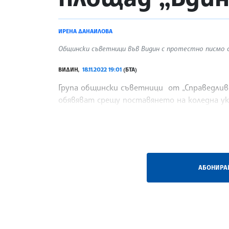
ИРЕНА ДАНАИЛОВА
Общински съветници във Видин с протестно писмо с
ВИДИН,
18.11.2022 19:01
(БТА)
Група общински съветници от „Справедливо
обявяват срещу поставянето на коледна ук
изпратено до медиите,
/ВД/
АБОНИРАЙ