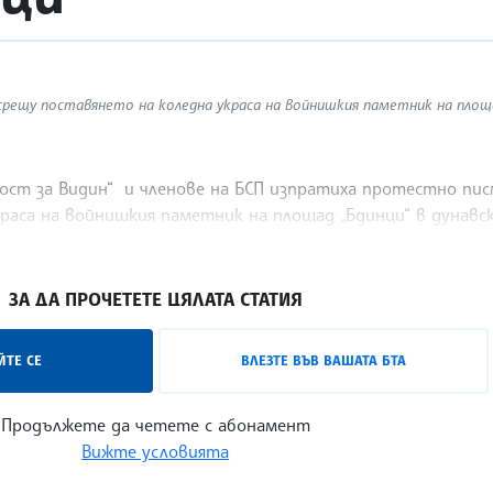
рещу поставянето на коледна украса на войнишкия паметник на площа
ст за Видин“ и членове на БСП изпратиха протестно писм
раса на войнишкия паметник на площад „Бдинци“ в дунавск
ЗА ДА ПРОЧЕТЕТЕ ЦЯЛАТА СТАТИЯ
ТЕ СЕ
ВЛЕЗТЕ ВЪВ ВАШАТА БТА
Продължете да четете с абонамент
Вижте условията