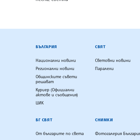
БЪЛГАРСКА ТЕЛЕГРАФНА АГ
БЪЛГАРИЯ
СВЯТ
Национални новини
Световни новини
Регионални новини
Паралели
Общинските съвети
решават
Куриер (Официални
актове и съобщения)
ЦИК
БГ СВЯТ
СНИМКИ
От българите по света
Фотогалерия Българи