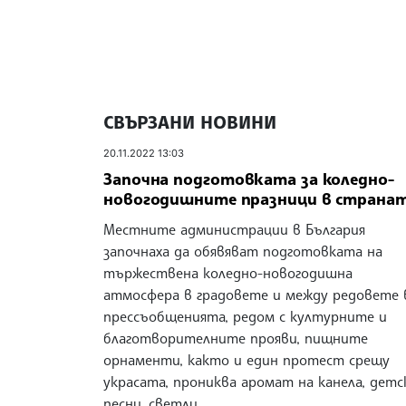
СВЪРЗАНИ НОВИНИ
20.11.2022 13:03
Започна подготовката за коледно-
новогодишните празници в страна
Местните администрации в България
започнаха да обявяват подготовката на
тържествена коледно-новогодишна
атмосфера в градовете и между редовете 
прессъобщенията, редом с културните и
благотворителните прояви, пищните
орнаменти, както и един протест срещу
украсата, прониква аромат на канела, детс
песни, светли