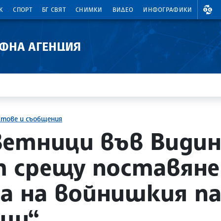
ВАЛ
К
СПОРТ
БГ СВЯТ
СНИМКИ
ВИДЕО
ИНФОГРАФИКИ
АФНА АГЕНЦИЯ
ктове и съобщения
ветници във Види
 срещу поставяне
са на войнишкия п
ци“