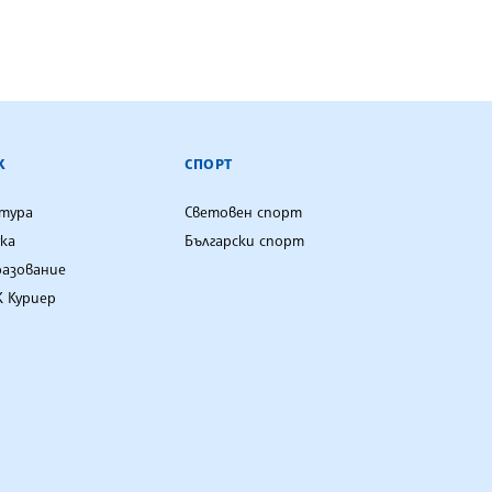
К
СПОРТ
лтура
Световен спорт
ка
Български спорт
разование
 Куриер