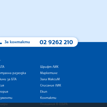
02 9262 210
За контакти
А
БТА
Шрифт ЛИК
туална разходка
Маркетинг
ини за БТА
Зала МаксиМ
rk
сия
Списание ЛИК
тория
Екип
кументи
Контакти
риери
Плащания в СЕБРА