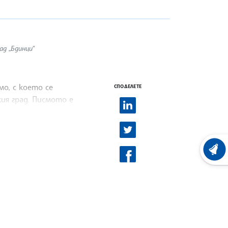
д „Бдинци“
о, с което се
СПОДЕЛЕТЕ
ия град. Писмото е
ХРОНО