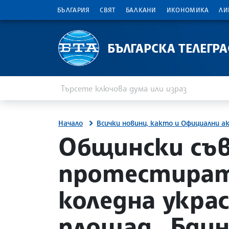
БЪЛГАРИЯ
СВЯТ
БАЛКАНИ
ИКОНОМИКА
ЛИ
БЪЛГАРСКА ТЕЛЕГР
Въведете ключова дума или израз
Търсене
Начало
Всички новини, както и Официални а
site.bta
Общински съ
протестират
коледна укра
площад „Бдин