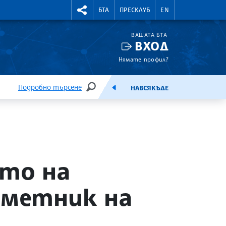
УТНИ КУРСОВЕ
RIGHTMENU.SOCIAL
БТА
ПРЕСКЛУБ
EN
ВАШАТА БТА
ВХОД
Нямате профил?
Подробно търсене
НАВСЯКЪДЕ
ТЪРСЕНЕ
ЕМИСИЯ
н
то на
аметник на