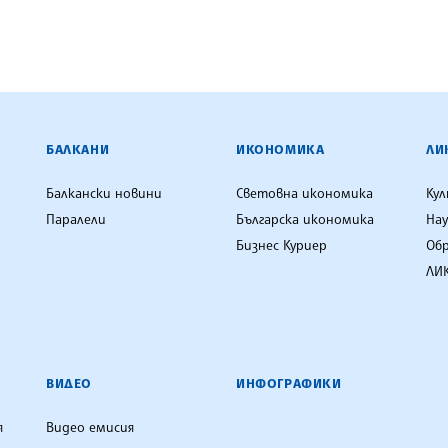
ЕНЦИЯ
БАЛКАНИ
ИКОНОМИКА
ЛИ
Балкански новини
Световна икономика
Ку
Паралели
Българска икономика
Нау
Бизнес Куриер
Об
ЛИК
ВИДЕО
ИНФОГРАФИКИ
я
Видео емисия