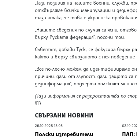
„Тази позиция на нашите военни, служби, п
отхвърляме всички манипулации и дезинфор
тази атака, че това е украинска провокация“
„Нашите сведения по случая са ясни, отго
върху Руската федерация“, посочи той.
Съветът, добави Туск, се фокусира върху 
както и върху свързаното с нея поведение 
„Все по-лесно можем да идентифицираме он
причини, дали от глупост, дали защото са 
дезинформация“, подчерта полският минис
(Тази информация се разпространява по спо
/ГГ/
СВЪРЗАНИ НОВИНИ
29.10.2025 13:08
02.10.20
Полски изтребители
ПАП: