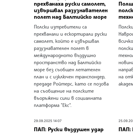
прехванаха руски самолет,
Полш
извършвал разузнавателен
полс
полет над Балтийско море
техн
Полски изтребители са
Полск
прехванали и ескортирали руски
Навроц
самолет, който е извършвал
всичко
разузнавателен полет в
полск
международното въздушно
техно
пространство над Балтийско
новина
море без съобщен летателен
напра
план и с изключен транспондер,
на от
предаде Ройтерс, като се позова
академ
на съобщение на полските
въоръжени сили в социалната
платформа "Екс“.
29.09.2025 14:07
25.09.20
ПАП: Руски въздушен удар
ПАП: