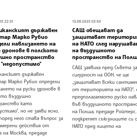
25 22:31
13.09.2025 02:50
иканският държавен
САЩ обещават да
етар Марко Рубио
защитават територи
дели навлизането на
на НАТО след нарушав
и дронове в полското
на въздушното
ушно пространство
пространство на Пол
 "недопустимо"
САЩ заявиха пред Съвета з
канският държавен
сигурност на ООН, че ще
тар Марко Рубио определи
„защитават всеки сантим
зането на руски дронове в
от територията на НАТО“, 
ото въздушно
предполагаемото руско нав
ранство като
във въздушното простран
устимо", но не заяви ясно,
на Полша, предаде Ройтерс
поред него става въпрос за
подкрепят съюзниците си 
амерени действия от
НАТО пред лицето на
 на Москва, предаде