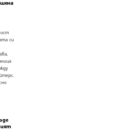
ишена
ност
ата си
ва,
аница
ежду
йтерс.
сно
ъде
кият