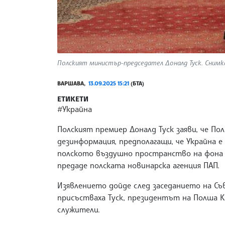
Полският министър-председател Доналд Туск. Снимк
ВАРШАВА,
13.09.2025 15:21
(БТА)
ЕТИКЕТИ
#Украйна
Полският премиер Доналд Туск заяви, че По
дезинформация, предполагащи, че Украйна е
полското въздушно пространство на фона н
предаде полската новинарска агенция ПАП.
Изявлението дойде след заседанието на Съ
присъстваха Туск, президентът на Полша К
служители.