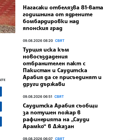
Нагасаки отбелязва 81-вата
годишнина от ядрените
бомбардировки над
японския град
09.08.2026 08:20
СВЯТ
Турция иска към
новосъздадения
отбранителен пакт с
Пакистан и Саудитска
Арабия да се присъединят и
ЕТЕ
други държави
09.08.2026 06:51
СВЯТ
Саудитска Арабия съобщи
за потушен пожар в
рафинерията на „Сауди
Арамко“ в Джазан
09.08.2026 06:07
СВЯТ