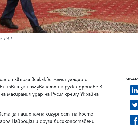
а: ПАП
лша отхвърля всякакви манипулации и
СПОДЕЛ
 виновна за нахлуването на руски дронове в
а масирания удар на Русия срещу Украйна,
вета за национална сигурност, на което
арол Навроцки и други високопоставени