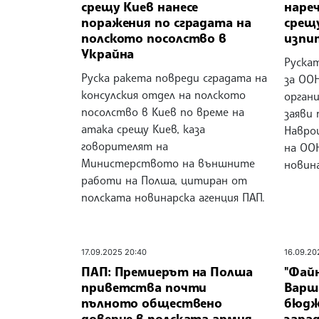
срещу Киев нанесе
нареч
поражения по сградата на
срещ
полското посолство в
изпи
Украйна
Рускат
Руска ракета повреди сградата на
за ОО
консулския отдел на полското
орган
посолство в Киев по време на
заяви
атака срещу Киев, каза
Навро
говорителят на
на ОО
Министерството на външните
новина
работи на Полша, цитиран от
полската новинарска агенция ПАП.
17.09.2025 20:40
16.09.20
ПАП: Премиерът на Полша
"Фай
приветства почти
Варш
пълното обществено
бюдж
доверие в полската армия
зара