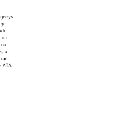
адефул
ъде
иск
 на
 на
я, и
О ще
е ДПА.