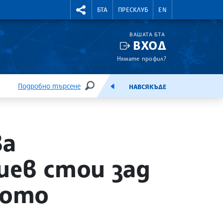
УТНИ КУРСОВЕ
RIGHTMENU.SOCIAL
БТА
ПРЕСКЛУБ
EN
ВАШАТА БТА
ВХОД
Нямате профил?
Подробно търсене
НАВСЯКЪДЕ
ТЪРСЕНЕ
ЕМИСИЯ
ва
иев стои зад
кото