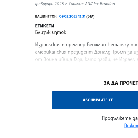
февруари 2025 г. Снимка: АП/Alex Brandon
ВАШИНГТОН,
09.02.2025 13:31
(БТА)
ЕТИКЕТИ
Близък изток
Израелският премиер Бенямин Нетаняху пр
американския президент Доналд Тръмп за 
от война ивица Газа, като заяви, че Израел
прес.
/НС/
ЗА ДА ПРОЧЕТ
АБОНИРАЙТЕ СЕ
Продължете да
Вижте