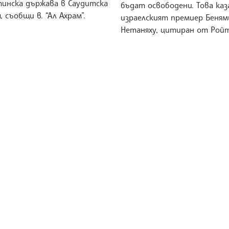
тинска държава в Саудитска
бъдат освободени. Това каз
, съобщи в. “Ал Ахрам”.
израелският премиер Беням
Нетаняху, цитиран от Ройт