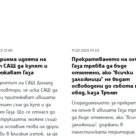
25 12:00
11.02.2025 01:23
приема идеята на
Прекратяването на ог
п САЩ да купят и
Газа трябва да бъде
ежават Газа
отменено, ако "всички
заложници" не бъдат
дентът на САЩ Доналд
освободени до събота 
 повтори, че иска САЩ да
обяд, каза Тръмп
 и притежават ивицата
Споразумението за прекра
"Решен съм да купя и да
на огъня в ивицата Газа тр
ея Газа. Що се отнася до
да бъде отменено, ако "вси
струкцията, можем също
заложници", държани в
да оставим това на други
палестинската територия,
и в Близкия изток, за да