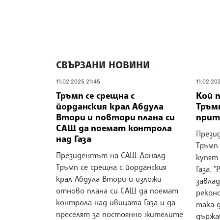
СВЪРЗАНИ НОВИНИ
11.02.2025 21:45
11.02.20
Тръмп се срещна с
Кой 
йорданския крал Абдула
Тръм
Втори и повтори плана си
прит
САЩ да поемат контрола
Прези
над Газа
Тръмп
Президентът на САЩ Доналд
купят
Тръмп се срещна с йорданския
Газа. 
крал Абдула Втори и изложи
завлад
отново плана си САЩ да поемат
рекон
контрола над ивицата Газа и да
така 
преселят за постоянно жителите
държав