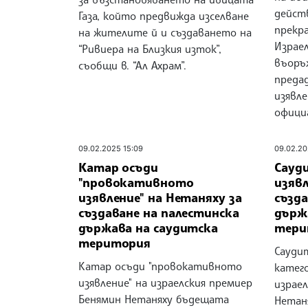
дейст
Газа, който предвижда изселване
прекр
на жителите й и създаването на
Израе
“Ривиера на Близкия изток”,
въоръж
съобщи в. “Ал Ахрам”.
предад
изявле
офици
09.02.2025 15:09
09.02.20
Катар осъди
Сауд
"провокативното
изяв
изявление" на Нетаняху за
създа
създаване на палестинска
държ
държава на саудитска
тери
територия
Сауди
Катар осъди "провокативното
катег
изявление" на израелския премиер
израе
Бенямин Нетаняху бъдещата
Нетаня