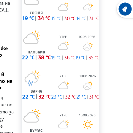
та на
 САЩ
ХРОНО
СОФИЯ
19 °C
34 °C
15 °C
30 °C
14 °C
31 °C
УТРЕ
10.08.2026
оже
ПЛОВДИВ
о
22 °C
38 °C
19 °C
36 °C
19 °C
35 °C
 в
УТРЕ
10.08.2026
то на
и
ВАРНА
22 °C
32 °C
23 °C
32 °C
21 °C
31 °C
лд
ние по
ето за
УТРЕ
10.08.2026
ду
 е
БУРГАС