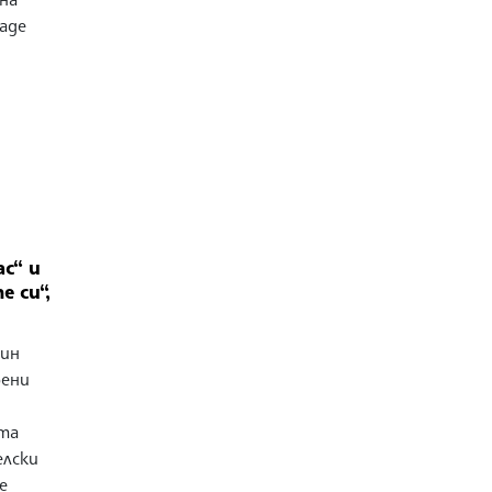
даде
с“ и
 си“,
мин
рени
ата
елски
е