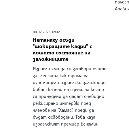
палес
Арабия
08.02.2025 12:32
Нетаняху осъди
"шокиращите кадри" с
лошото състояние на
заложниците
Израел няма да си затвори очите
за гледката как тримата
изнемощели израелски заложници
биват качени на сцена, на която
са принудени да дадат очевидно
режисирано интервю пред
членове на "Хамас", преди да
бъдат освободени. Това каза
израелският премиер Бенямин