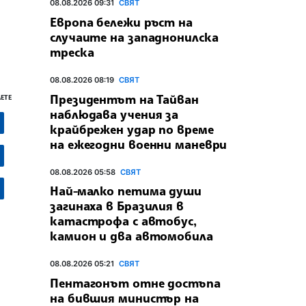
08.08.2026 09:31
СВЯТ
Европа бележи ръст на
случаите на западнонилска
треска
08.08.2026 08:19
СВЯТ
Президентът на Тайван
ЕТЕ
наблюдава учения за
крайбрежен удар по време
на ежегодни военни маневри
08.08.2026 05:58
СВЯТ
Най-малко петима души
загинаха в Бразилия в
катастрофа с автобус,
камион и два автомобила
08.08.2026 05:21
СВЯТ
Пентагонът отне достъпа
на бившия министър на