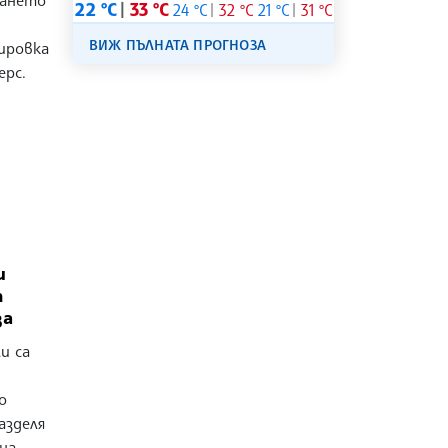
ването
22 °C
33 °C
24 °C
32 °C
21 °C
31 °C
ВИЖ ПЪЛНАТА ПРОГНОЗА
ировка
ерс.
и
т
за
и са
о
азделя
на