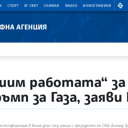
ВАЛ
К
СПОРТ
БГ СВЯТ
СНИМКИ
ВИДЕО
ИНФОГРАФИКИ
АФНА АГЕНЦИЯ
шим работата“ за
ръмп за Газа, заяв
есконференция в Белия дом след среща с президента на САЩ Доналд Тр