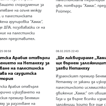
ващото споразумение за
две, потвърди "Хамас", пре
атяване на огъня между
Ройтерс.
л и палестинската
ена групировка "Хамас",
е ДПА, позовавайки се на
ние на палестински
ален представител.
25 06:58
08.02.2025 22:43
итска Арабия отхвърли
„Ще ликвидираме „Хама
лението на Нетаняху за
ще върнем заложниците
ване на палестинска
заяви Нетаняху
ава на саудитска
Израелският премиер Беня
тория
Нетаняху се закани да изко
тска Арабия отхвърля
палестинското ислямистко
орично изказването на
движение „Хамас“ от ивиц
лския премиер Бенямин
Газа и да върне всички изра
ху за разселване на
заложници, които все още с