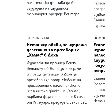
палестинска държава да бъде
палес
създадена на саудитска
преда
територия, предаде Ройтерс.
изявл
външн
израе
08.02.2025 21:43
08.02.20
Нетаняху обяви, че изпраща
Егип
делегация за преговори с
изра
„Хамас“ в Доха
пале
Сауд
Израелският премиер Бенямин
“без
Нетаняху обяви тази вечер, че
непр
изпраща делегация в Доха за
Египе
преговори за продължаване на
“безо
примирието с палестинското
непри
ислямистко движение „Хамас“,
израе
първата фаза от което е в сила
Нетаня
от 19 януари, предаде Франс прес.