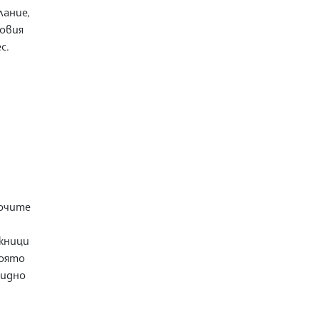
ание,
говия
с.
 очите
жници
която
видно