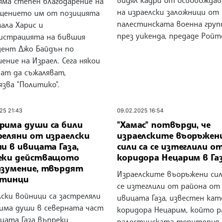
видял кадри от освобожда
яма степен благодарение на
на израелски заложници от
щението им от позицията
палестинската военна груп
ала Харис и
през уикенда, предаде Ройт
истрацията на бившия
дент Джо Байдън по
ние на Израел. Сега някои
ват да съжаляват,
зва "Политико".
25 21:43
09.02.2025 16:54
рима души са били
"Хамас" потвърди, че
реляни от израелски
израелските въоръжен
и в ивицата Газа,
сили са се изтеглили о
еки действащото
коридора Нецарим в Га
азумение, твърдят
Израелските въоръжени сил
стинци
се изтеглили от района от
ски войници са застреляли
ивицата Газа, известен кат
има души в северната част
коридора Нецарим, който р
цата Газа въпреки
палестинската територия 