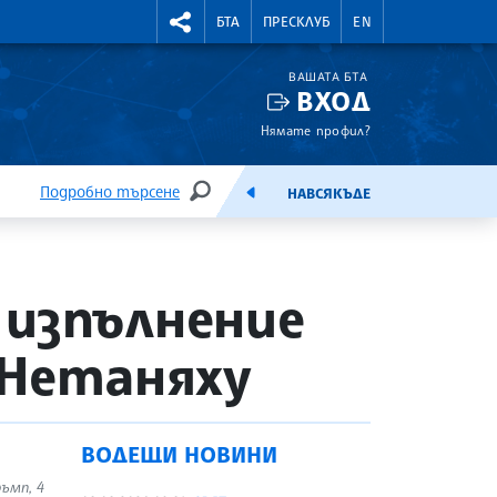
УТНИ КУРСОВЕ
RIGHTMENU.SOCIAL
БТА
ПРЕСКЛУБ
EN
ВАШАТА БТА
ВХОД
Нямате профил?
Подробно търсене
НАВСЯКЪДЕ
ТЪРСЕНЕ
ЕМИСИЯ
 изпълнение
и Нетаняху
ВОДЕЩИ НОВИНИ
ъмп, 4