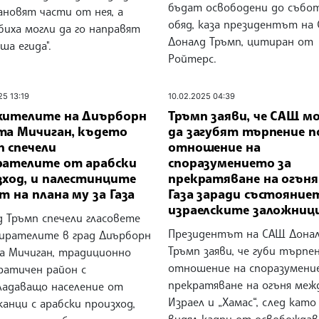
бъдат освободени до събо
ановят части от нея, а
обяд, каза президентът на
биха могли да го направят
Доналд Тръмп, цитиран от
ша егида".
Ройтерс.
25 13:19
10.02.2025 04:39
жителите на Диърборн
Тръмп заяви, че САЩ м
та Мичиган, където
да загубят търпение п
п спечели
отношение на
рателите от арабски
споразумението за
зход, и палестинците
прекратяване на огъня
т на плана му за Газа
Газа заради състояние
израелските заложниц
д Тръмп спечели гласовете
Президентът на САЩ Дона
бирателите в град Диърборн
Тръмп заяви, че губи търпе
а Мичиган, традиционно
отношение на споразумени
ратичен район с
прекратяване на огъня меж
ладаващо население от
Израел и „Хамас“, след като
анци с арабски произход,