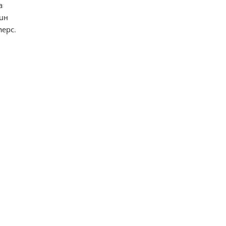
а
ин
ерс.