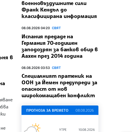
военновъздушните сили
Франк Кендъл до
класифицирана информация
08.08.2026 04:20
СВЯТ
Испания предаде на
Германия 70-годишен
заподозрян за банков обир в
Аахен през 2014 година
ъня в
08.08.2026 03:53
СВЯТ
Специалният пратеник на
ООН за Йемен предупреди за
на
опасност от нов
широкомащабен конфликт
тяване
ябва
ПРОГНОЗА ЗА ВРЕМЕТО
08.08.2026
чки
 не
УТРЕ
10.08.2026