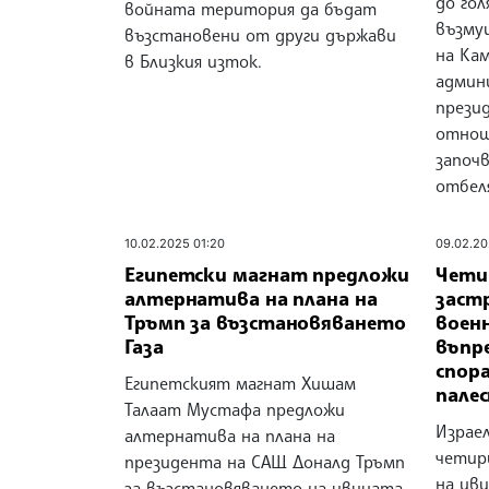
до гол
войната територия да бъдат
възму
възстановени от други държави
на Кам
в Близкия изток.
админ
прези
отноше
започ
отбеля
10.02.2025 01:20
09.02.20
Египетски магнат предложи
Чети
алтернатива на плана на
заст
Тръмп за възстановяването
военн
Газа
въпр
спор
Египетският магнат Хишам
пале
Талаат Мустафа предложи
Израел
алтернатива на плана на
четир
президента на САЩ Доналд Тръмп
на иви
за възстановяването на ивицата