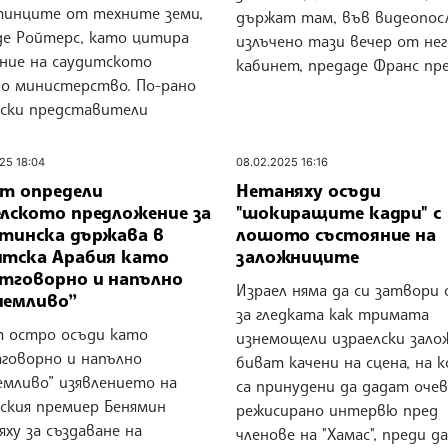
тинците от техните земи,
държат там, във видеопосл
де Ройтерс, като цитира
излъчено тази вечер от не
ение на саудитското
кабинет, предаде Франс пре
о министерство. По-рано
лски представители
25 18:04
08.02.2025 16:16
ет определи
Нетаняху осъди
елското предложение за
"шокиращите кадри" с
стинска държава в
лошото състояние на
итска Арабия като
заложниците
отговорно и напълно
Израел няма да си затвори
иемливо”
за гледката как тримата
т остро осъди като
изнемощели израелски зало
тговорно и напълно
биват качени на сцена, на 
емливо” изявлението на
са принудени да дадат оче
лския премиер Бенямин
режисирано интервю пред
ху за създаване на
членове на "Хамас", преди да