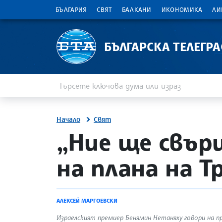
БЪЛГАРИЯ
СВЯТ
БАЛКАНИ
ИКОНОМИКА
ЛИ
БЪЛГАРСКА ТЕЛЕГР
Въведете ключова дума или израз
Търсене
Начало
Свят
site.bta
„Ние ще свър
на плана на Т
АЛЕКСЕЙ МАРГОЕВСКИ
Израелският премиер Бенямин Нетаняху говори на пр