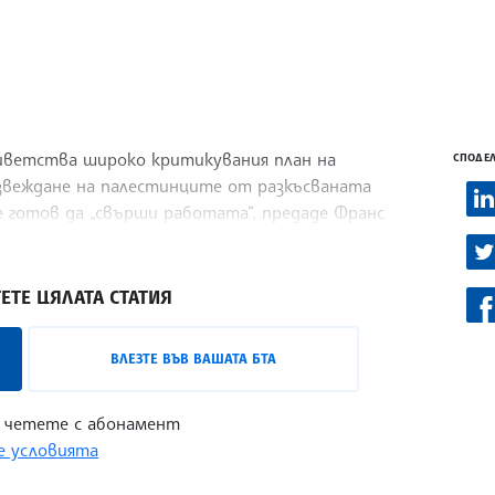
иветства широко критикувания план на
СПОДЕЛ
извеждане на палестинците от разкъсваната
 е готов да „свърши работата“, предаде Франс
ЕТЕ ЦЯЛАТА СТАТИЯ
ВЛЕЗТЕ ВЪВ ВАШАТА БТА
 четете с абонамент
 условията