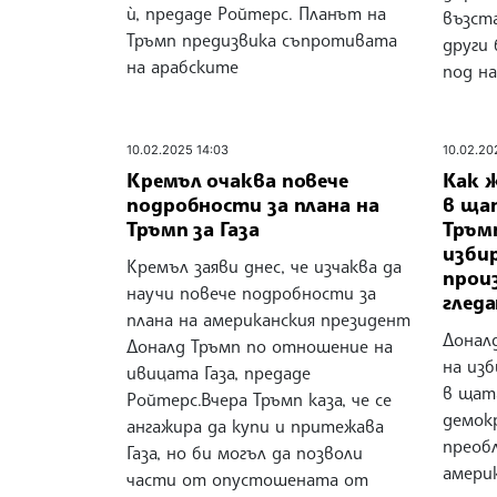
ѝ, предаде Ройтерс. Планът на
възст
Тръмп предизвика съпротивата
други 
на арабските
под на
10.02.2025 14:03
10.02.20
Кремъл очаква повече
Как 
подробности за плана на
в ща
Тръмп за Газа
Тръм
изби
Кремъл заяви днес, че изчаква да
прои
научи повече подробности за
гледа
плана на американския президент
Донал
Доналд Тръмп по отношение на
на из
ивицата Газа, предаде
в щат
Ройтерс.Вчера Тръмп каза, че се
демок
ангажира да купи и притежава
преоб
Газа, но би могъл да позволи
америк
части от опустошената от