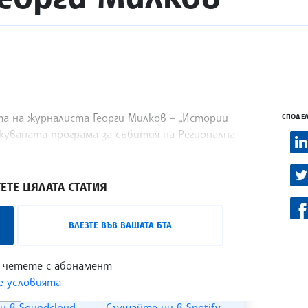
та на журналиста Георги Милков – „Истории
СПОДЕЛ
икуваната програма за събития на Регионална
са домакини на събитието. Премиерата ще се
ЕТЕ ЦЯЛАТА СТАТИЯ
лизо с лицата на българската култура,
ВЛЕЗТЕ ВЪВ ВАШАТА БТА
 може да бъде проследен в
интернет
 четете с абонамент
 условията
и в Soundcloud
Слушайте ни в Spotify