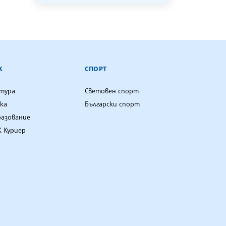
К
СПОРТ
лтура
Световен спорт
ка
Български спорт
разование
 Куриер