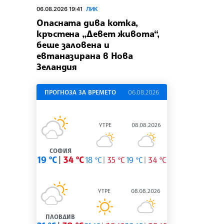
06.08.2026 19:41
ЛИК
Опасната дива котка,
кръстена „Девет живота“,
беше заловена и
евтаназирана в Нова
Зеландия
ПРОГНОЗА ЗА ВРЕМЕТО
06.08.2026
УТРЕ
08.08.2026
СОФИЯ
19 °C
34 °C
18 °C
35 °C
19 °C
34 °C
УТРЕ
08.08.2026
ПЛОВДИВ