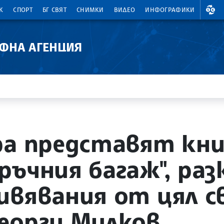
ВАЛ
К
СПОРТ
БГ СВЯТ
СНИМКИ
ВИДЕО
ИНФОГРАФИКИ
АФНА АГЕНЦИЯ
ра представят кн
ръчния багаж", раз
ивявания от цял с
еорги Милков