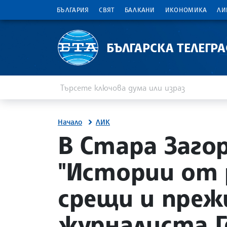
БЪЛГАРИЯ
СВЯТ
БАЛКАНИ
ИКОНОМИКА
ЛИ
БЪЛГАРСКА ТЕЛЕГР
Въведете ключова дума или израз
Търсене
Начало
ЛИК
site.bta
В Стара Заго
"Истории от 
срещи и преж
журналиста Г