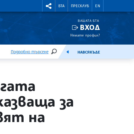
УТНИ КУРСОВЕ
RIGHTMENU.SOCIAL
БТА
ПРЕСКЛУБ
EN
ВАШАТА БТА
ВХОД
Нямате профил?
Подробно търсене
НАВСЯКЪДЕ
ТЪРСЕНЕ
ЕМИСИЯ
игата
казваща за
вят на