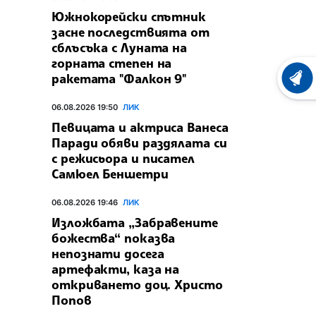
Южнокорейски спътник
засне последствията от
сблъсъка с Луната на
горната степен на
ракетата "Фалкон 9"
ХРОНО
06.08.2026 19:50
ЛИК
Певицата и актриса Ванеса
Паради обяви раздялата си
с режисьора и писател
Самюел Беншетри
06.08.2026 19:46
ЛИК
Изложбата „Забравените
божества“ показва
непознати досега
артефакти, каза на
откриването доц. Христо
Попов