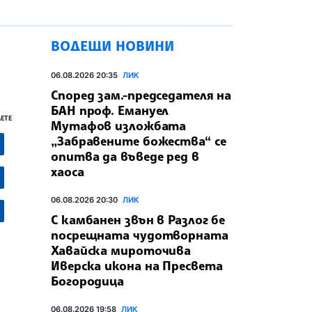
ВОДЕЩИ НОВИНИ
06.08.2026 20:35
ЛИК
Според зам.-председателя на
БАН проф. Емануел
ЕТЕ
Мутафов изложбата
„Забравените божества“ се
опитва да въведе ред в
хаоса
06.08.2026 20:30
ЛИК
С камбанен звън в Разлог бе
посрещната чудотворната
Хавайска мироточива
Иверска икона на Пресвета
Богородица
06.08.2026 19:58
ЛИК