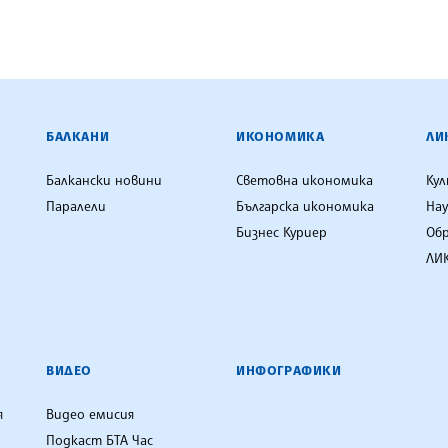
ЕНЦИЯ
БАЛКАНИ
ИКОНОМИКА
ЛИ
Балкански новини
Световна икономика
Ку
Паралели
Българска икономика
Нау
Бизнес Куриер
Об
ЛИК
ВИДЕО
ИНФОГРАФИКИ
я
Видео емисия
Подкаст БТА Час