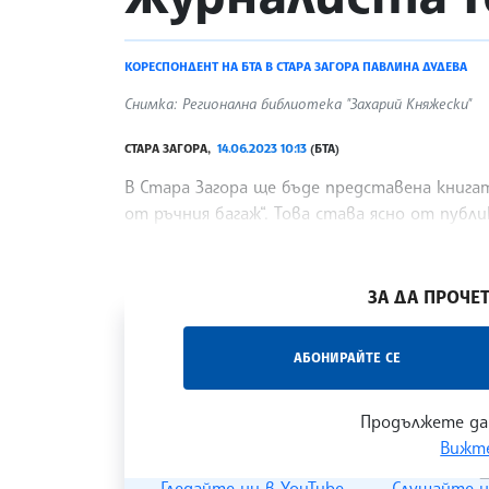
КОРЕСПОНДЕНТ НА БТА В СТАРА ЗАГОРА ПАВЛИНА ДУДЕВА
Снимка: Регионална библиотека "Захарий Княжески"
СТАРА ЗАГОРА,
14.06.2023 10:13
(БТА)
В Стара Загора ще бъде представена книга
от ръчния багаж“. Това става ясно от публ
библиотека „Захарий Княжески“, който ще 
/ХТ/
ЗА ДА ПРОЧЕТ
„Час ЛИК“ на БТА е мястото за срещи отб
АБОНИРАЙТЕ СЕ
наука, образование и религия. Подкастът
страницата
и в
YouTube канала на БТА
.
Продължете да
Вижте
Гледайте ни в YouTube
Слушайте н