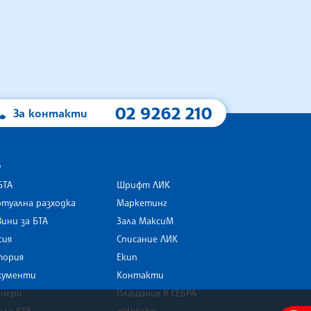
02 9262 210
За контакти
А
БТА
Шрифт ЛИК
туална разходка
Маркетинг
ини за БТА
Зала МаксиМ
rk
сия
Списание ЛИК
тория
Екип
кументи
Контакти
риери
Плащания в СЕБРА