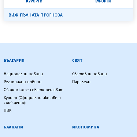
КУРОРТИ
КУРОРТИ
ВИЖ ПЪЛНАТА ПРОГНОЗА
БЪЛГАРСКА ТЕЛЕГРАФНА АГЕНЦИЯ
БЪЛГАРИЯ
СВЯТ
Национални новини
Световни новини
Регионални новини
Паралели
Общинските съвети решават
Куриер (Официални актове и
съобщения)
ЦИК
БАЛКАНИ
ИКОНОМИКА