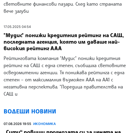
световните финансови пазари. След като страната
вече загуби
17.05.2025 04:54
"Мудис" понижи кредитния рейтинг на САЩ,
последната агенция, която им даваше най-
високия рейтинг ААА
Рейтинговата компания "Мудис" понижи кредитния
рейтинг на САЩ с една степен, съобщиха световните
осведомителни агенции. Тя понижава рейтинга с една
степен – от максималния възможен ААА на АА1 с
негативна перспектива. "Поредица правителства на
САЩ и
ВОДЕЩИ НОВИНИ
07.08.2026 19:55
ИКОНОМИКА
„Сити“ повиши прогнозата си за цената на