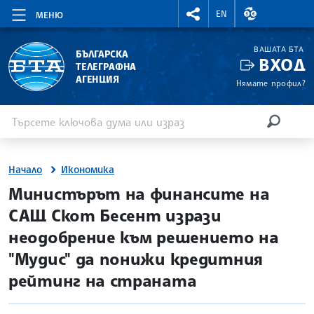
RIGHTMENU.SOCIAL
ВАЛУТНИ КУР
EN
МЕНЮ
ВАШАТА БТА
БЪЛГАРСКА
ВХОД
ТЕЛЕГРАФНА
АГЕНЦИЯ
Нямате профил?
Въведете ключова дума или израз
Търсене
ТЪРСЕН
Начало
Икономика
site.bta
Министърът на финансите на
САЩ Скот Бесент изрази
неодобрение към решението на
"Мудис" да понижи кредитния
рейтинг на страната