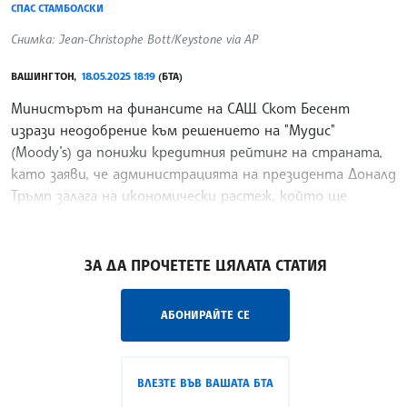
СПАС СТАМБОЛСКИ
Снимка: Jean-Christophe Bott/Keystone via AP
ВАШИНГТОН,
18.05.2025 18:19
(БТА)
Министърът на финансите на САЩ Скот Бесент
изрази неодобрение към решението на "Мудис"
(Moody’s) да понижи кредитния рейтинг на страната,
като заяви, че администрацията на президента Доналд
Тръмп залага на икономически растеж, който ще
изпревари
/СЛС/
ЗА ДА ПРОЧЕТЕТЕ ЦЯЛАТА СТАТИЯ
АБОНИРАЙТЕ СЕ
ВЛЕЗТЕ ВЪВ ВАШАТА БТА