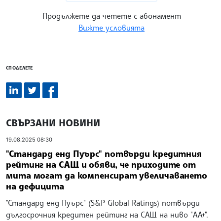
Продължете да четете с абонамент
Вижте условията
СПОДЕЛЕТЕ
СВЪРЗАНИ НОВИНИ
19.08.2025 08:30
"Стандард енд Пуърс" потвърди кредитния
рейтинг на САЩ и обяви, че приходите от
мита могат да компенсират увеличаването
на дефицита
"Стандард енд Пуърс" (S&P Global Ratings) потвърди
дългосрочния кредитен рейтинг на САЩ на ниво "AA+".