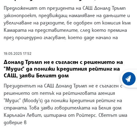
Предложеният от президента на САЩ Доналд Тръмп
законопроект, предвиждащ намаляване на данъците и
увеличаване на разходите, бе одобрен от комисия към
Камарата на представителите, след което премина
през процедурно гласуване, което даде начало на
19.05.2025 17:52
Доналд Тръмп не е съгласен с решението на
"Мудис" да понижи кредитния рейтинг на
САЩ, заяви Белият дом
ХРОНО
Президентът на САЩ Доналд Тръмп не е съгласен с
решението от петък на рейтинговата агенция
"Мудис" (Moody’s) да понижи кредитния рейтинг на
страната. Това заяви говорителката на Белия дом
Карълайн Левит, цитирана от Ройтерс. Светът има
доверие в