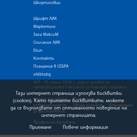
Шкорпиловци
Шрифт ЛИК
Маркетинг
Зала МаксиМ
Списание ЛИК
Екип
Контакти
Плащания в СЕБРА
old.bta.bg
ВОТ - 19 април 2026 г . ред и условия за
предизборната кампания за Народно събрание
Тази интернет страница използва бисквитки
Карта на сайта
Политика за
(cookies). Като приемете бисквитките, можете
поверителност
Общи условия
Декларация
да се възползвате от оптималното поведение на
за достъпност
интернет страницата.
Профил на купувача
Приемане
Повече информация