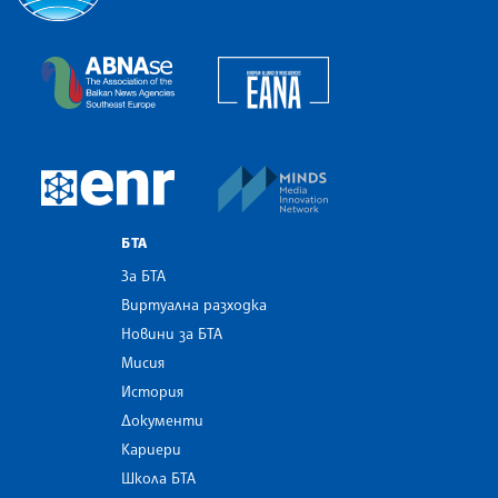
Българска телеграфна агенция
European Alliance of N
The Assocoation of the Balkan News Agencies S
MINDS Media Innovatio
European Newsroom
БТА
За БТА
Виртуална разходка
Новини за БТА
Мисия
История
Документи
Кариери
Школа БТА