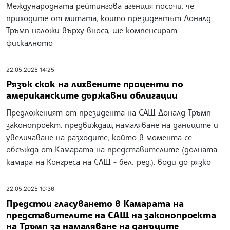
Международната рейтингова агенция посочи, че
приходите от митата, които президентът Доналд
Тръмп наложи върху вноса, ще компенсират
фискалното
22.05.2025 14:25
Рязък скок на лихвените проценти по
американските държавни облигации
Предложеният от президента на САЩ Доналд Тръмп
законопроект, предвиждащ намаляване на данъците и
увеличаване на разходите, който в момента се
обсъжда от Камарата на представителите (долната
камара на Конгреса на САЩ - бел. ред.), води до рязко
22.05.2025 10:36
Предстои гласуването в Камарата на
представителите на САЩ на законопроекта
на Тръмп за намаляване на данъците