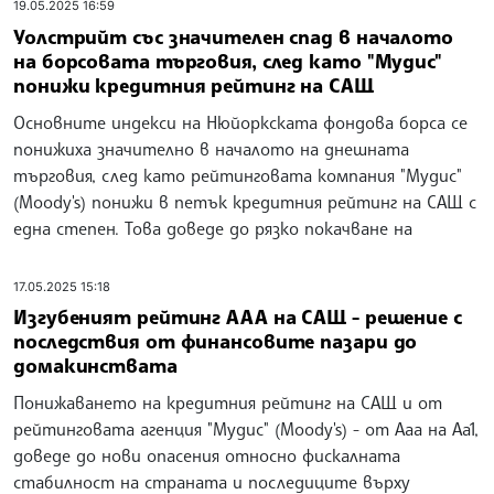
19.05.2025 16:59
Уолстрийт със значителен спад в началото
на борсовата търговия, след като "Мудис"
понижи кредитния рейтинг на САЩ
Основните индекси на Нюйоркската фондова борса се
понижиха значително в началото на днешната
търговия, след като рейтинговата компания "Мудис"
(Moody's) понижи в петък кредитния рейтинг на САЩ с
една степен. Това доведе до рязко покачване на
17.05.2025 15:18
Изгубеният рейтинг ААА на САЩ - решение с
последствия от финансовите пазари до
домакинствата
Понижаването на кредитния рейтинг на САЩ и от
рейтинговaта агенция "Мудис" (Moody's) - от Aaa на Aa1,
доведе до нови опасения относно фискалната
стабилност на страната и последиците върху