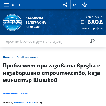
RIGHTMENU.SOCIAL
ВАЛУТНИ КУР
EN
МЕНЮ
ВАШАТА БТА
БЪЛГАРСКА
ВХОД
ТЕЛЕГРАФНА
АГЕНЦИЯ
Нямате профил?
Въведете ключова дума или израз
Търсене
ТЪРСЕН
Начало
Икономика
site.bta
Проблемът при газовата връзка е
незавършено строителство, каза
министър Шишков
ЕКАТЕРИНА ТОТЕВА
СОФИЯ,
09.08.2022 12:23
(БТА)