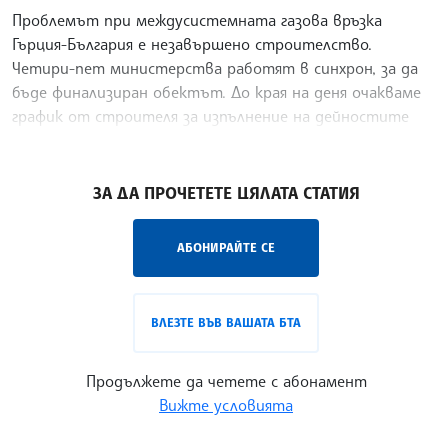
Проблемът при междусистемната газова връзка
Гърция-България е незавършено строителство.
Четири-пет министерства работят в синхрон, за да
бъде финализиран обектът. До края на деня очакваме
график от строителя за изпълнение на дейностите
ден по ден.
/ВЙ/
ЗА ДА ПРОЧЕТЕТЕ ЦЯЛАТА СТАТИЯ
АБОНИРАЙТЕ СЕ
ВЛЕЗТЕ ВЪВ ВАШАТА БТА
Продължете да четете с абонамент
Вижте условията