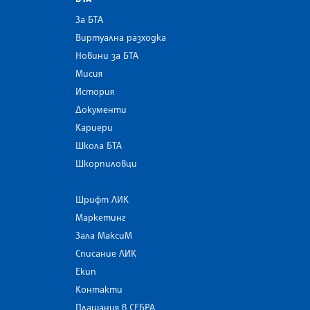
За БТА
Виртуална разходка
Новини за БТА
Мисия
История
Документи
Кариери
Школа БТА
Шкорпиловци
Шрифт ЛИК
Маркетинг
Зала МаксиМ
Списание ЛИК
Екип
Контакти
Плащания в СЕБРА