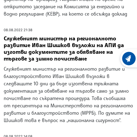
откритото заседание на Комисията за енергийно и
водно регулиране (КЕВР), на което се обсъжда доклад
08.08.2022 21:38
Служебният министър на регионалното
развитие Иван Шишков възложи на АПИ да
изготви документите за обявяване на
търгове за зимно почистване
ХРОНО
Служебният министър на регионалното развитие и
благоустройството Иван Шишков възложи в
следващите 10 дни да бъде изготвена тръжната
документация за обявяване на търгове само за зимно
почистване по съкратена процедура. Това съобщиха
от пресцентъра на Министерството на регионалното
развитие и благоустройството (МРРБ). По думите на
Шишков това е въпрос на „национална сигурност“.
08.08.2022 14:08