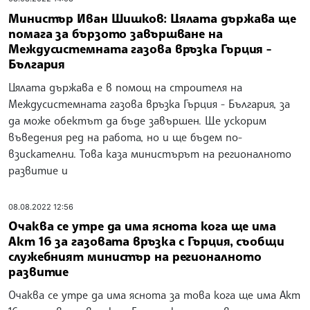
Министър Иван Шишков: Цялата държава ще
помага за бързото завършване на
Междусистемната газова връзка Гърция -
България
Цялата държава е в помощ на строителя на
Междусистемната газова връзка Гърция - България, за
да може обектът да бъде завършен. Ще ускорим
въведения ред на работа, но и ще бъдем по-
взискателни. Това каза министърът на регионалното
развитие и
08.08.2022 12:56
Очаква се утре да има яснота кога ще има
Акт 16 за газовата връзка с Гърция, съобщи
служебният министър на регионалното
развитие
Очаква се утре да има яснота за това кога ще има Акт