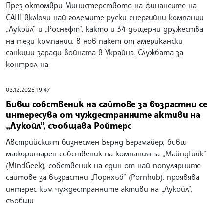
През октомври Министерството на финансите на
САЩ включи най-големите руски енергийни компании
„Лукойл“ и „Роснефт“, както и 34 дъщерни дружества
на тези компании, в нов пакет от американски
санкции заради войната в Украйна. Службата за
контрол на
03.12.2025 19:47
Бивш собственик на сайтове за възрастни се
интересува от чуждестранните активи на
„Лукойл“, съобщава Ройтерс
Австрийският бизнесмен Бернд Бергмайер, бивш
мажоритарен собственик на компанията „МайндГийк“
(MindGeek), собственик на един от най-популярните
сайтове за възрастни „Порнхъб“ (Pornhub), проявява
интерес към чуждестранните активи на „Лукойл“,
съобщи