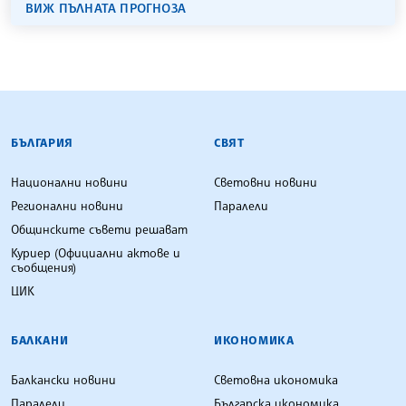
ВИЖ ПЪЛНАТА ПРОГНОЗА
БЪЛГАРСКА ТЕЛЕГРАФНА АГЕНЦИЯ
БЪЛГАРИЯ
СВЯТ
Национални новини
Световни новини
Регионални новини
Паралели
Общинските съвети решават
Куриер (Официални актове и
съобщения)
ЦИК
БАЛКАНИ
ИКОНОМИКА
Балкански новини
Световна икономика
Паралели
Българска икономика