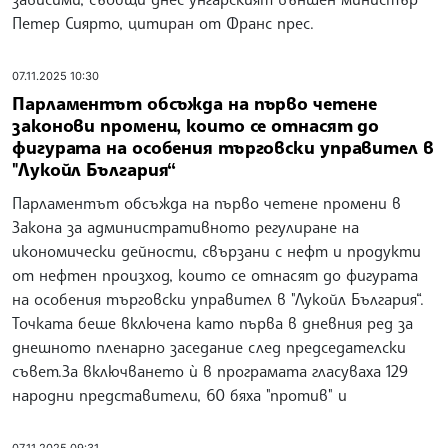
Петер Сиярто, цитиран от Франс прес.
07.11.2025 10:30
Парламентът обсъжда на първо четене
законови промени, които се отнасят до
фигурата на особения търговски управител в
"Лукойл България“
Парламентът обсъжда на първо четене промени в
Закона за административното регулиране на
икономически дейности, свързани с нефт и продукти
от нефтен произход, които се отнасят до фигурата
на особения търговски управител в "Лукойл България“.
Точката беше включена като първа в дневния ред за
днешното пленарно заседание след председателски
съвет.За включването ѝ в програмата гласуваха 129
народни представители, 60 бяха "против" и