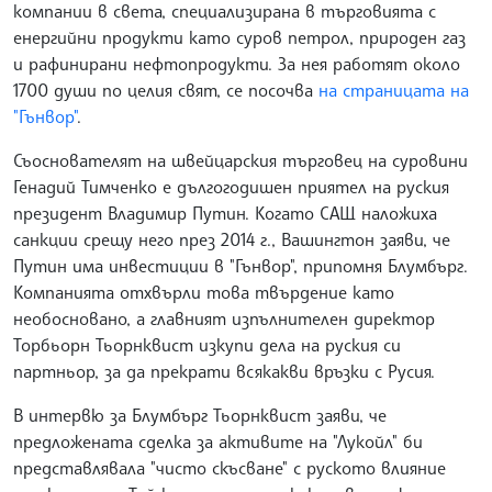
компании в света, специализирана в търговията с
енергийни продукти като суров петрол, природен газ
и рафинирани нефтопродукти. За нея работят около
1700 души по целия свят, се посочва
на страницата на
"Гънвор"
.
Съоснователят на швейцарския търговец на суровини
Генадий Тимченко е дългогодишен приятел на руския
президент Владимир Путин. Когато САЩ наложиха
санкции срещу него през 2014 г., Вашингтон заяви, че
Путин има инвестиции в "Гънвор", припомня Блумбърг.
Компанията отхвърли това твърдение като
необосновано, а главният изпълнителен директор
Торбьорн Тьорнквист изкупи дела на руския си
партньор, за да прекрати всякакви връзки с Русия.
В интервю за Блумбърг Тьорнквист заяви, че
предложената сделка за активите на "Лукойл" би
представлявала "чисто скъсване" с руското влияние