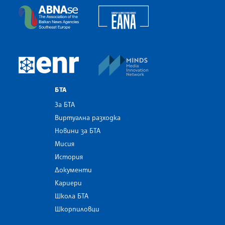
European Alliance of N
The Assocoation of the Balkan News Agencies S
MINDS Media Innovatio
European Newsroom
БТА
За БТА
Виртуална разходка
Новини за БТА
Мисия
История
Документи
Кариери
Школа БТА
Шкорпиловци