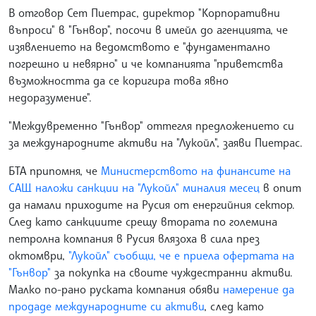
В отговор Сет Пиетрас, директор "Корпоративни
въпроси" в "Гънвор", посочи в имейл до агенцията, че
изявлението на ведомството е "фундаментално
погрешно и невярно" и че компанията "приветства
възможността да се коригира това явно
недоразумение".
"Междувременно "Гънвор" оттегля предложението си
за международните активи на "Лукойл", заяви Пиетрас.
БТА припомня, че
Министерството на финансите на
САЩ наложи санкции на "Лукойл" миналия месец
в опит
да намали приходите на Русия от енергийния сектор.
След като санкциите срещу втората по големина
петролна компания в Русия влязоха в сила през
октомври,
"Лукойл" съобщи, че е приела офертата на
"Гънвор"
за покупка на своите чуждестранни активи.
Малко по-рано руската компания обяви
намерение да
продаде международните си активи
, след като