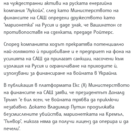
на чуждестранни активи на руската енергийна
компания "Лукойл", след като Министерството на
финансите на САЩ определи дружеството като
"марионетка" на Русия и даде знак, че Вашингтон се
противопоставя на сделката, предаде Ройтерс.
Според компанията ходът прекратява потенциално
най-голямото ѝ придобиване и е предприет на фона на
усилията на САЩ да прилагат санкции, насочени към
изолация на Русия и ограничаване на приходите ѝ,
използвани за финансиране на войната в Украйна.
В публикация в платформата Екс (X) Министерството
на финансите на САЩ заяви, че президентът Доналд
Тръмп "е бил ясен, че войната трябва да приключи
незабавно. Докато Владимир Путин продължава
безсмислените убийства, марионетката на Кремъл,
"Гънвор", никога няма да получи лиценз да оперира и да
печели".