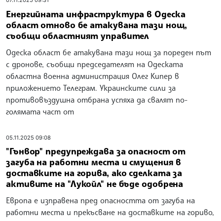
07.11.2025 09:31
Енергийната инфраструктура в Одеска
област отново бе атакувана тази нощ,
съобщи областният управител
Одеска област бе атакувана тази нощ за пореден път
с дронове, съобщи председателят на Одеската
областна военна администрация Олег Кипер в
приложението Телеграм. Украинските сили за
противовъздушна отбрана успяха да свалят по-
голямата част от
05.11.2025 09:08
"Гънвор" предупреждава за опасност от
загуба на работни места и смущения в
доставките на горива, ако сделката за
активите на "Лукойл" не бъде одобрена
Европа е изправена пред опасността от загуба на
работни места и прекъсване на доставките на гориво,