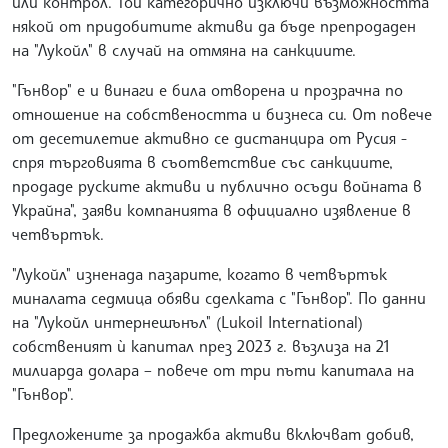
или контрол. Той категорично изключи възможността
някой от придобитите активи да бъде препродаден
на "Лукойл" в случай на отмяна на санкциите.
"Гънвор" е и винаги е била отворена и прозрачна по
отношение на собствеността и бизнеса си. От повече
от десетилетие активно се дистанцира от Русия -
спря търговията в съответствие със санкциите,
продаде руските активи и публично осъди войната в
Украйна", заяви компанията в официално изявление в
четвъртък.
"Лукойл" изненада пазарите, когато в четвъртък
миналата седмица обяви сделката с "Гънвор". По данни
на "Лукойл интернешънъл" (Lukoil International)
собственият ѝ капитал през 2023 г. възлиза на 21
милиарда долара – повече от три пъти капитала на
"Гънвор".
Предложените за продажба активи включват добив,