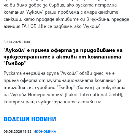
че би било добре за Сърбия, ако руската петролна
компания "Лукойл" реши проблема с американските
санкции, като продаде активите си в чужбина, предаде
агенция ТАНЮГ. „Ще се радваме, ако "Лукойл"
30.10.2025 11:00
"Лукойл" е приела оферта за придобиване на
чуждестранните ѝ активи от компанията
"Гънвор"
Руската енергийна група "Лукойл" обяви днес, че е
приела оферта от мултинационалната компания за
търговия със суровини "Гънвор" (Gunvor) за покупката
на "Лукойл Интернешънъл" (Lukoil International GmbH),
контролираща чуждестранните активи на
ВОДЕЩИ НОВИНИ
06.08.2026 19:52
ИКОНОМИКА