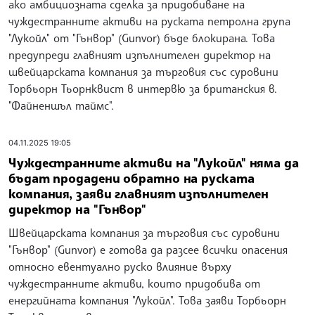
ако амбициозната сделка за придобиване на
чуждестранните активи на руската петролна група
"Лукойл" от "Гънвор" (Gunvor) бъде блокирана. Това
предупреди главният изпълнителен директор на
швейцарската компания за търговия със суровини
Торбьорн Тьорнквист в интервю за британския в.
"Файненшъл таймс".
04.11.2025 19:05
Чуждестранните активи на "Лукойл" няма да
бъдат продадени обратно на руската
компания, заяви главният изпълнителен
директор на "Гънвор"
Швейцарската компания за търговия със суровини
"Гънвор" (Gunvor) е готова да разсее всички опасения
относно евентуално руско влияние върху
чуждестранните активи, които придобива от
енергийната компания "Лукойл". Това заяви Торбьорн