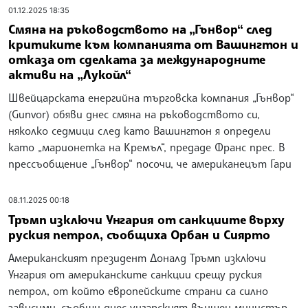
01.12.2025 18:35
Смяна на ръководството на „Гънвор“ след
критиките към компанията от Вашингтон и
отказа от сделката за международните
активи на „Лукойл“
Швейцарската енергийна търговска компания „Гънвор“
(Gunvor) обяви днес смяна на ръководството си,
няколко седмици след като Вашингтон я определи
като „марионетка на Кремъл“, предаде Франс прес. В
прессъобщение „Гънвор“ посочи, че американецът Гари
08.11.2025 00:18
Тръмп изключи Унгария от санкциите върху
руския петрол, съобщиха Орбан и Сиярто
Американският президент Доналд Тръмп изключи
Унгария от американските санкции срещу руския
петрол, от който европейските страни са силно
зависими, съобщи днес унгарският външен министър