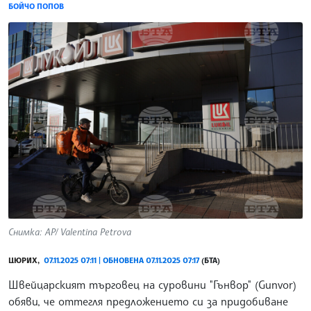
БОЙЧО ПОПОВ
Снимка: AP/ Valentina Petrova
ЦЮРИХ,
07.11.2025 07:11 | ОБНОВЕНА 07.11.2025 07:17
(БТА)
Швейцарският търговец на суровини "Гънвор" (Gunvor)
обяви, че оттегля предложението си за придобиване