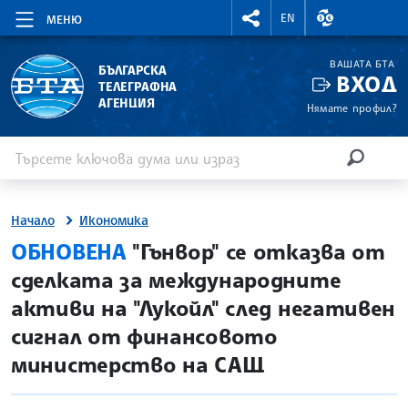
RIGHTMENU.SOCIAL
ВАЛУТНИ КУР
EN
МЕНЮ
ВАШАТА БТА
БЪЛГАРСКА
ВХОД
ТЕЛЕГРАФНА
АГЕНЦИЯ
Нямате профил?
Въведете ключова дума или израз
Търсене
ТЪРСЕН
Начало
Икономика
site.bta
ОБНОВЕНА
"Гънвор" се отказва от
сделката за международните
активи на "Лукойл" след негативен
сигнал от финансовото
министерство на САЩ