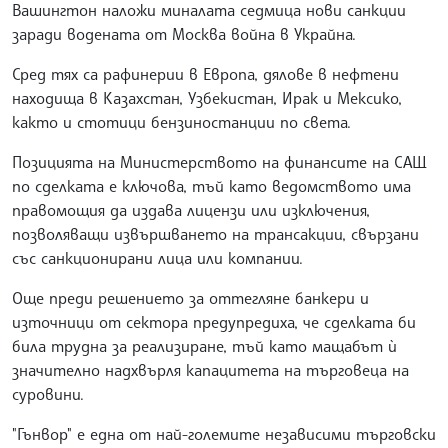
Вашингтон наложи миналата седмица нови санкции
заради водената от Москва война в Украйна.
Сред тях са рафинерии в Европа, дялове в нефтени
находища в Казахстан, Узбекистан, Ирак и Мексико,
както и стотици бензиностанции по света.
Позицията на Министерството на финансите на САЩ
по сделката е ключова, тъй като ведомството има
правомощия да издава лицензи или изключения,
позволяващи извършването на трансакции, свързани
със санкционирани лица или компании.
Още преди решението за оттегляне банкери и
източници от сектора предупредиха, че сделката би
била трудна за реализиране, тъй като мащабът ѝ
значително надхвърля капацитета на търговеца на
суровини.
"Гънвор" е една от най-големите независими търговски