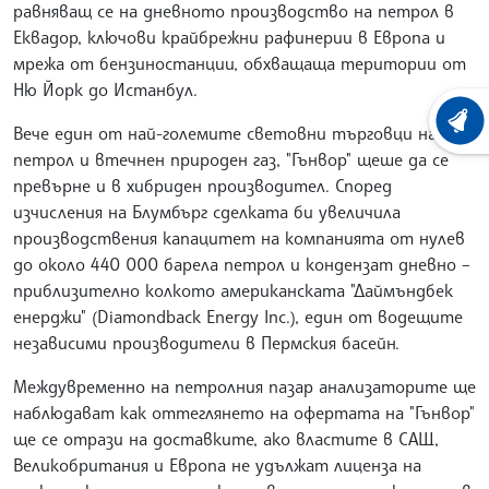
равняващ се на дневното производство на петрол в
Еквадор, ключови крайбрежни рафинерии в Европа и
мрежа от бензиностанции, обхващаща територии от
Ню Йорк до Истанбул.
ХРОНО
Вече един от най-големите световни търговци на
петрол и втечнен природен газ, "Гънвор" щеше да се
превърне и в хибриден производител. Според
изчисления на Блумбърг сделката би увеличила
производствения капацитет на компанията от нулев
до около 440 000 барела петрол и кондензат дневно –
приблизително колкото американската "Даймъндбек
енерджи" (Diamondback Energy Inc.), един от водещите
независими производители в Пермския басейн.
Междувременно на петролния пазар анализаторите ще
наблюдават как оттеглянето на офертата на "Гънвор"
ще се отрази на доставките, ако властите в САЩ,
Великобритания и Европа не удължат лиценза на