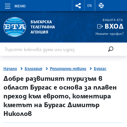
RIGHTMENU.SOCIAL
ВАЛУТНИ КУР
EN
МЕНЮ
ВАШАТА БТА
БЪЛГАРСКА
ВХОД
ТЕЛЕГРАФНА
АГЕНЦИЯ
Нямате профил?
Въведете ключова дума или израз
Търсене
ТЪРСЕН
Начало
България
Регионални новини
Бургас
site.bta
Добре развитият туризъм в
област Бургас е основа за плавен
преход към еврото, коментира
кметът на Бургас Димитър
Николов