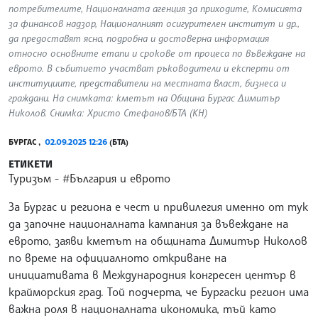
потребителите, Националната агенция за приходите, Комисията
за финансов надзор, Националният осигурителен институт и др.,
да предоставят ясна, подробна и достоверна информация
относно основните етапи и срокове от процеса по въвеждане на
еврото. В събитието участват ръководители и експерти от
институциите, представители на местната власт, бизнеса и
граждани. На снимката: кметът на Община Бургас Димитър
Николов. Снимка: Христо Стефанов/БТА (КН)
БУРГАС ,
02.09.2025 12:26
(БТА)
ЕТИКЕТИ
Туризъм
#България и еврото
За Бургас и региона е чест и привилегия именно от тук
да започне националната кампания за въвеждане на
еврото, заяви кметът на общината Димитър Николов
по време на официалното откриване на
инициативата в Международния конгресен център в
крайморския град. Той подчерта, че Бургаски регион има
важна роля в националната икономика, тъй като