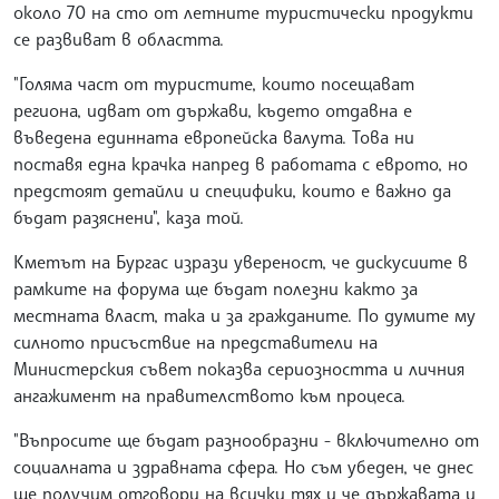
около 70 на сто от летните туристически продукти
се развиват в областта.
"Голяма част от туристите, които посещават
региона, идват от държави, където отдавна е
въведена единната европейска валута. Това ни
поставя една крачка напред в работата с еврото, но
предстоят детайли и специфики, които е важно да
бъдат разяснени", каза той.
Кметът на Бургас изрази увереност, че дискусиите в
рамките на форума ще бъдат полезни както за
местната власт, така и за гражданите. По думите му
силното присъствие на представители на
Министерския съвет показва сериозността и личния
ангажимент на правителството към процеса.
"Въпросите ще бъдат разнообразни - включително от
социалната и здравната сфера. Но съм убеден, че днес
ще получим отговори на всички тях и че държавата и