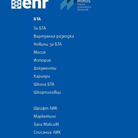
European Newsroom
БТА
За БТА
Виртуална разходка
Новини за БТА
Мисия
История
Документи
Кариери
Школа БТА
Шкорпиловци
Шрифт ЛИК
Маркетинг
Зала МаксиМ
Списание ЛИК