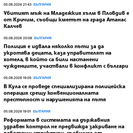
05.08.2026 21:43
БЪЛГАРИЯ
Убитият мъж на Младежкия хълм в Пловдив е
от Кричим, съобщи кметът на града Атанас
Калчев
05.08.2026 20:08
БЪЛГАРИЯ
Полиция е идвала няколко пъти за да
укротява децата, каза управителят на
хотела, в който са били настанени
чужденците, участвали в конфликт с българи
05.08.2026 19:05
БЪЛГАРИЯ
В Кула се проведе специализирана полицейска
операция срещу конвенционалната
престъпност и нарушенията на пътя
05.08.2026 19:01
БЪЛГАРИЯ
Реформата в системата на държавния
здравен контрол не предвижда закриване на
работещи структури, съобщиха от