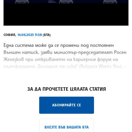
СОФИЯ,
14.06.2025 11:58
(БТА)
Една система може да се промени под постоянен
външен натиск, заяви министър-председателят Росен
Желязков при откриването на кариерния форум на
платформата „България те иска“ (Bulgaria Wants You) –
„България на пет океана“. Трябва да сме наясно, че
/ТНП/
ЗА ДА ПРОЧЕТЕТЕ ЦЯЛАТА СТАТИЯ
АБОНИРАЙТЕ СЕ
ВЛЕЗТЕ ВЪВ ВАШАТА БТА