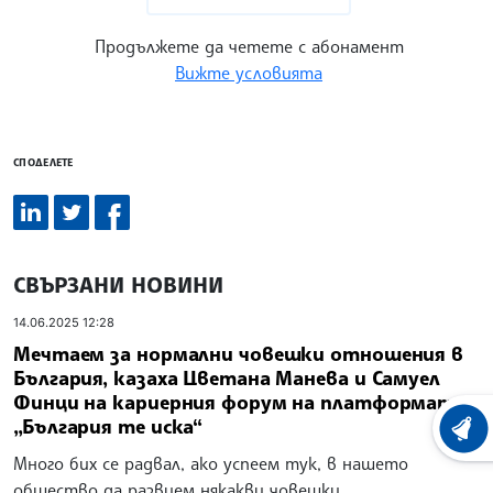
Продължете да четете с абонамент
Вижте условията
СПОДЕЛЕТЕ
СВЪРЗАНИ НОВИНИ
14.06.2025 12:28
Мечтаем за нормални човешки отношения в
България, казаха Цветана Манева и Самуел
Финци на кариерния форум на платформата
„България те иска“
ХРОНО
Много бих се радвал, ако успеем тук, в нашето
общество да развием някакви човешки