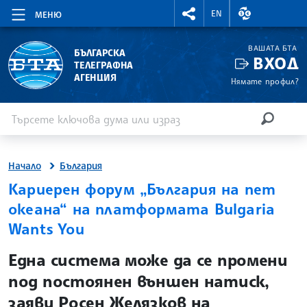
RIGHTMENU.SOCIAL
ВАЛУТНИ КУР
EN
МЕНЮ
ВАШАТА БТА
БЪЛГАРСКА
ВХОД
ТЕЛЕГРАФНА
АГЕНЦИЯ
Нямате профил?
Въведете ключова дума или израз
Търсене
ТЪРСЕН
Начало
България
Кариерен форум „България на пет
океана“ на платформата Bulgaria
Wants You
site.bta
Една система може да се промени
под постоянен външен натиск,
заяви Росен Желязков на