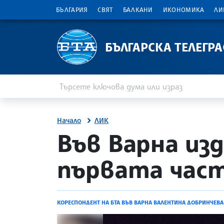
БЪЛГАРИЯ
СВЯТ
БАЛКАНИ
ИКОНОМИКА
ЛИ
БЪЛГАРСКА ТЕЛЕГР
Въведете ключова дума или израз
Търсене
Начало
ЛИК
site.bta
Във Варна из
първата част
КОРЕСПОНДЕНТ НА БТА ВЪВ ВАРНА ВАЛЕНТИНА ДОБРИНЧЕВА