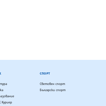
К
СПОРТ
лтура
Световен спорт
ка
Български спорт
разование
 Куриер