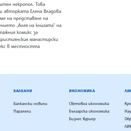
итен некропол. Това
и авторката Елена Владова
еме на представяне на
нието „Алея на книгата“ на
тажния комикс за
християнския манастирски
екс в местността
ЕНЦИЯ
БАЛКАНИ
ИКОНОМИКА
ЛИ
Балкански новини
Световна икономика
Ку
Паралели
Българска икономика
Нау
Бизнес Куриер
Об
ЛИК