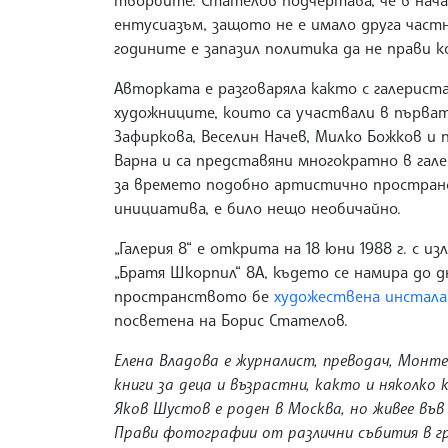
творбите. Стателов подчертава, че в нач
ентусиазъм, защото не е имало друга частна 
годините е запазил политика да не прави 
Авторката е разговаряла както с галерист
художниците, които са участвали в първата 
Зафиркова, Веселин Начев, Милко Божков и 
Варна и са представяни многократно в га
за времето подобно артистично пространст
инициатива, е било нещо необичайно.
„Галерия 8“ е открита на 18 юни 1988 г. с и
„Братя Шкорпил“ 8А, където се намира до 
пространството бе
художествена инсталац
посветена на Борис Стателов.
Елена Владова е журналист, преводач, Монте
книги за деца и възрастни, както и няколко
Яков Шустов е роден в Москва, но живее във
Прави фотографии от различни събития в гр