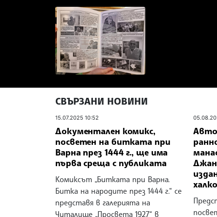
СВЪРЗАНИ НОВИНИ
15.07.2025 10:52
05.08.20
Документален комикс,
Авто
посветен на битката при
ранн
Варна през 1444 г., ще има
мана
първа среща с публиката
Джан
издан
Комиксът „Битката при Варна.
халк
Битка на народите през 1444 г.“ се
Предс
представя в галерията на
посве
Читалище „Просвета 1927“ в