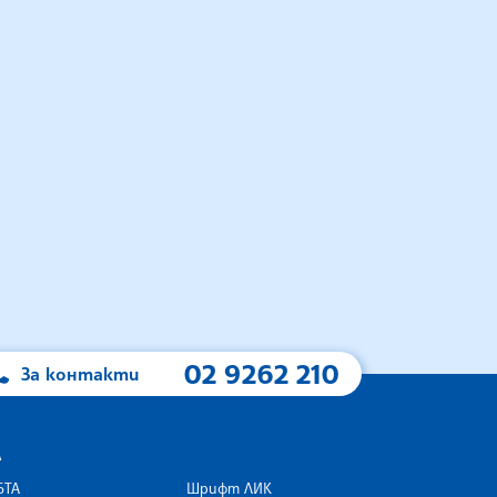
02 9262 210
За контакти
А
БТА
Шрифт ЛИК