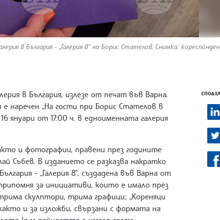
ерия в България - „Галерия 8“ на Борис Стателов. Снимка: кореспонде
ерия в България, излезе от печат във Варна.
СПОДЕЛ
и е наречен „На гости при Борис Стателов в
 16 януари от 17:00 ч. в едноименната галерия
акто и фотографии, правени през годините
ай Събев. В изданието се разказва накратко
ългария - „Галерия 8“, създадена във Варна от
припомня за инициативи, които е имало през
 трима скулптори, трима графици; „Кореняци
 както и за изложби, свързани с формата на