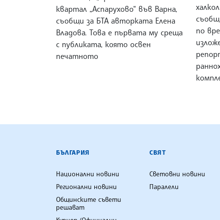
халкол
квартал „Аспарухово“ във Варна,
съобщ
съобщи за БТА авторката Елена
по вр
Владова. Това е първата му среща
изложе
с публиката, която освен
репор
печатното
ранно
компл
БЪЛГАРСКА ТЕЛЕГРАФНА АГ
БЪЛГАРИЯ
СВЯТ
Национални новини
Световни новини
Регионални новини
Паралели
Общинските съвети
решават