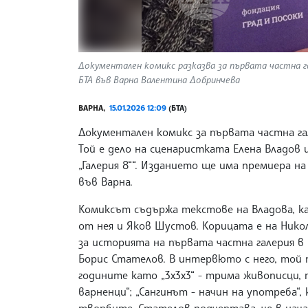
Документален комикс разказва за първата частна гал
БТА във Варна Валентина Добринчева
ВАРНА,
15.01.2026 12:09
(БТА)
Документален комикс за първата частна гал
Той е дело на сценаристката Елена Владов 
„Галерия 8““. Изданието ще има премиера на
във Варна.
Комиксът съдържа текстове на Владова, к
от нея и Яков Шустов. Корицата е на Никол
за историята на първата частна галерия в Б
Борис Стателов. В интервюто с него, той 
годините като „3х3х3“ - трима живописци,
варненци“; „Сангинът - начин на употреба“,