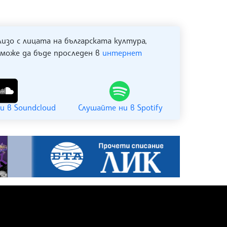
лизо с лицата на българската култура,
 може да бъде проследен в
интернет
и в Soundcloud
Слушайте ни в Spotify