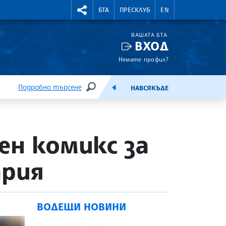
УТНИ КУРСОВЕ
RIGHTMENU.SOCIAL
БТА
ПРЕСКЛУБ
EN
ВАШАТА БТА
ВХОД
Нямате профил?
Подробно търсене
НАВСЯКЪДЕ
ТЪРСЕНЕ
ЕМИСИЯ
ен комикс за
ария
ВОДЕЩИ НОВИНИ