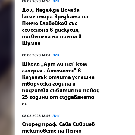
08.08.2026 14:30
ЛИК
Доц. Надежда Цочева
коментира връзката на
Пенчо Славейков със
сецесиона в дискусия,
посветена на поета в
Шумен
08.08.2026 14:04
ЛИК
Школа „Арт линия" към
галерия „Ателието" в
Казанлък отчита успешна
творческа година и
подготвя събития по повод
25 години от създаването
си
08.08.2026 13:46
ЛИК
Според проф. Сава Сивриев
текстовете на Пенчо