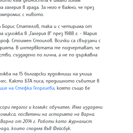
алото към дейността е имало голям
галерия в града. За него е важно, че през
компромис с нивото.
а Борис Стателов, така и с четирима от
изложба в „Галерия 8“ през 1988 г. - Мария
проф. Стоимен Стоилов. Всички са свързани с
лерията. В интервютата те подчертават, че
во, създадено по лична, а не по държавна
зложба на 15 български художници на улица
днес. Както БТА писа, предишното събитие в
ия на Стефка Георгиева
, която също бе
сори педагог и комикс обучител. Има издадени
 комикса, посветени на историята на Варна.
 Варна от 2014 г. Работи като журналист.
ада, които споделя във Фейсбук.