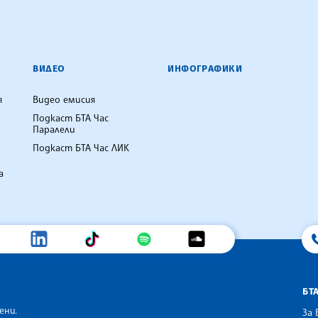
ВИДЕО
ИНФОГРАФИКИ
я
Видео емисия
Подкаст БТА Час
Паралели
Подкаст БТА Час ЛИК
а
БТ
ени.
За 