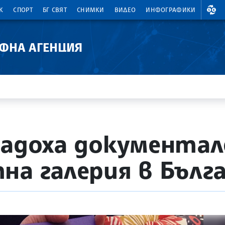
ВАЛ
К
СПОРТ
БГ СВЯТ
СНИМКИ
ВИДЕО
ИНФОГРАФИКИ
АФНА АГЕНЦИЯ
дадоха документал
на галерия в Бълг