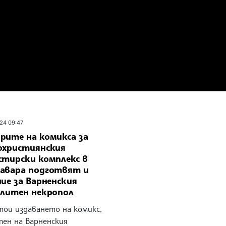
24 09:47
рите на комикса за
охристиянския
стирски комплекс в
авара подготвят и
ие за Варненския
олитен некропол
тои издаването на комикс,
тен на Варненския