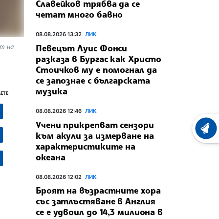
Славейков трябва да се
четат много бавно
08.08.2026 13:32
ЛИК
нт на
Певецът Луис Фонси
разказа в Бургас как Христо
Стоичков му е помогнал да
се запознае с българската
музика
ЕТЕ
08.08.2026 12:46
ЛИК
Учени прикрепват сензори
ХРОНО
към акули за измерване на
характеристиките на
океана
08.08.2026 12:02
ЛИК
Броят на възрастните хора
със затлъстяване в Англия
се е удвоил до 14,3 милиона в