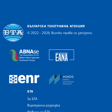
БЪЛГАРСКА ТЕЛЕГРАФНА АГЕНЦИЯ
© 2022 - 2026, Всички права са запазени.
Българска телеграфна агенция
European Alliance of N
The Assocoation of the Balkan News Agencies S
MINDS Media Innovatio
European Newsroom
БТА
За БТА
Виртуална разходка
Новини за БТА