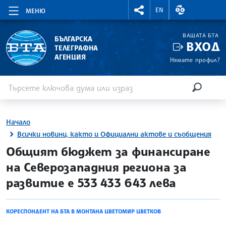
RIGHTMENU.SOCIAL
ВАЛУТНИ КУР
EN
МЕНЮ
ВАШАТА БТА
БЪЛГАРСКА
ВХОД
ТЕЛЕГРАФНА
АГЕНЦИЯ
Нямате профил?
Въведете ключова дума или израз
Търсене
ТЪРСЕН
Начало
Всички новини, както и Официални актове и съобщения
site.bta
Общият бюджет за финансиране
на Северозападния региона за
развитие е 533 433 643 лева
КОРЕСПОНДЕНТ НА БТА В МОНТАНА ЦВЕТОМИР ЦВЕТКОВ