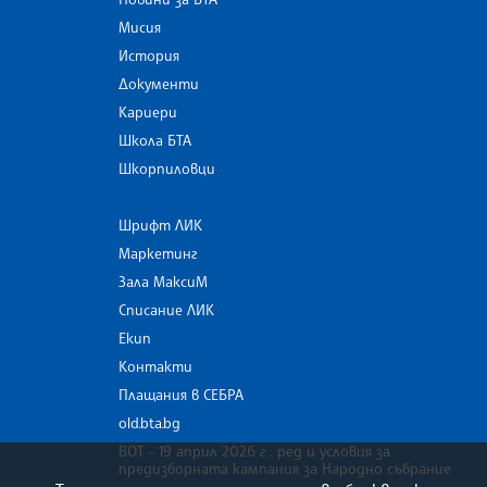
Мисия
История
Документи
Кариери
Школа БТА
Шкорпиловци
Шрифт ЛИК
Маркетинг
Зала МаксиМ
Списание ЛИК
Екип
Контакти
Плащания в СЕБРА
old.bta.bg
ВОТ - 19 април 2026 г . ред и условия за
предизборната кампания за Народно събрание