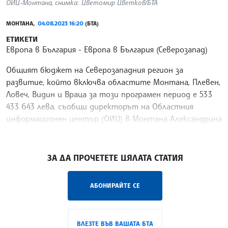
ОИЦ-Монтана, снимка: Цветомир Цветков/БТА
МОНТАНА,
04.08.2023 16:20
(БТА)
ЕТИКЕТИ
Европа в България
Европа в България (Северозапад)
Общият бюджет на Северозападния регион за
развитие, който включва областите Монтана, Плевен,
Ловеч, Видин и Враца за този програмен период е 533
433 643 лева, съобщи директорът на Областния
информационен център (ОИЦ) в Монтана Александрина
Здравкова
/ЛРМ/
ЗА ДА ПРОЧЕТЕТЕ ЦЯЛАТА СТАТИЯ
АБОНИРАЙТЕ СЕ
ВЛЕЗТЕ ВЪВ ВАШАТА БТА