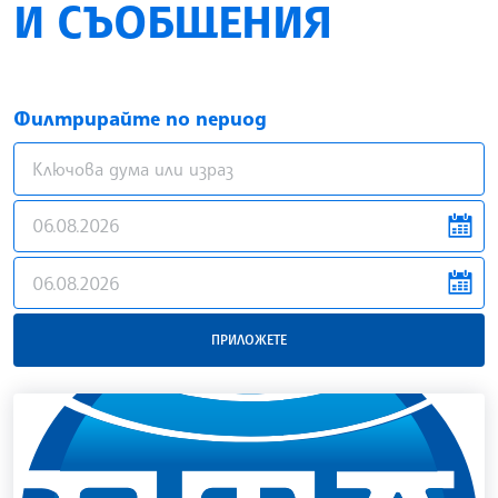
И СЪОБЩЕНИЯ
Филтрирайте по период
news.filter.from
news.filter.to
ПРИЛОЖЕТЕ