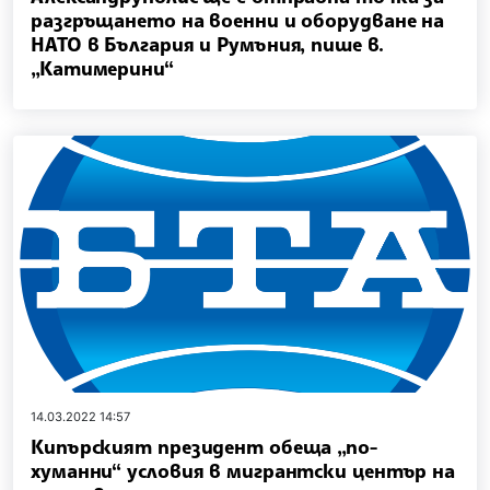
разгръщането на военни и оборудване на
НАТО в България и Румъния, пише в.
„Катимерини“
14.03.2022 14:57
Кипърският президент обеща „по-
хуманни“ условия в мигрантски център на