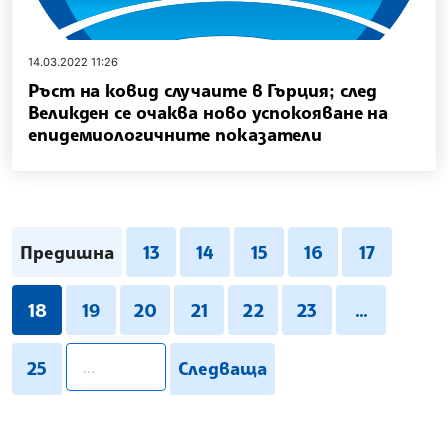
14.03.2022 11:26
Ръст на ковид случаите в Гърция; след
Великден се очаква ново успокояване на
епидемиологичните показатели
Предишна
13
14
15
16
17
18
19
20
21
22
23
...
pagination.search
25
Следваща