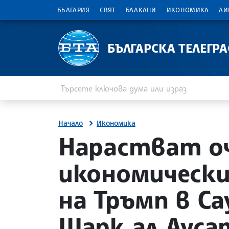
БЪЛГАРИЯ
СВЯТ
БАЛКАНИ
ИКОНОМИКА
ЛИ
БЪЛГАРСКА ТЕЛЕГР
Въведете ключова дума или израз
Търсене
Начало
Икономика
site.bta
Нарастват о
икономически
на Тръмп в Са
Шарк ал Ауса