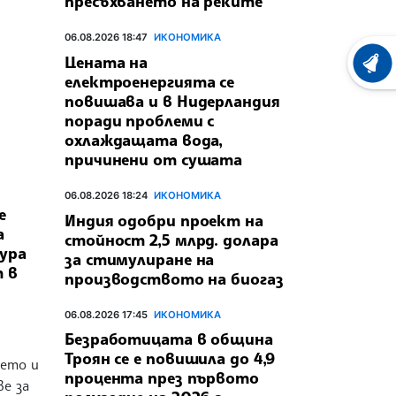
пресъхването на реките
06.08.2026 18:47
ИКОНОМИКА
Цената на
ХРОНО
електроенергията се
повишава и в Нидерландия
поради проблеми с
охлаждащата вода,
причинени от сушата
06.08.2026 18:24
ИКОНОМИКА
е
Индия одобри проект на
а
стойност 2,5 млрд. долара
ура
за стимулиране на
 в
производството на биогаз
06.08.2026 17:45
ИКОНОМИКА
Безработицата в община
Троян се е повишила до 4,9
нето и
процента през първото
е за