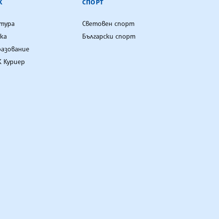
К
СПОРТ
лтура
Световен спорт
ка
Български спорт
разование
 Куриер