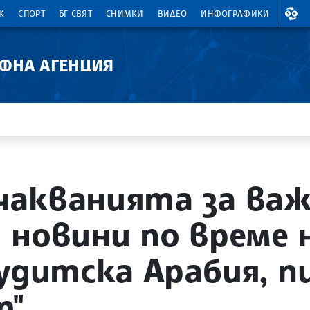
ВАЛ
К
СПОРТ
БГ СВЯТ
СНИМКИ
ВИДЕО
ИНФОГРАФИКИ
АФНА АГЕНЦИЯ
чакванията за ва
 новини по време
удитска Арабия, п
т"