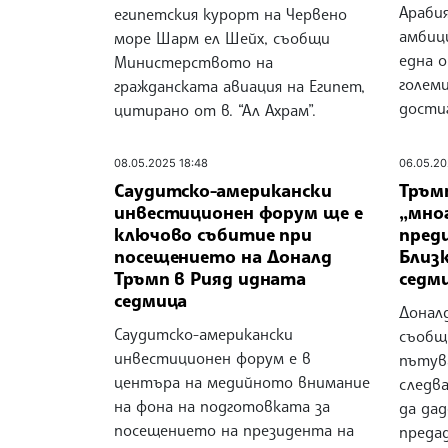
Арабия
египетския курорт на Червено
амбиц
море Шарм ел Шейх, съобщи
една 
Министерството на
голем
гражданската авиация на Египет,
дости
цитирано от в. “Ал Ахрам”.
08.05.2025 18:48
06.05.20
Саудитско-американски
Тръм
инвестиционен форум ще е
„мно
ключово събитие при
пред
посещението на Доналд
Близ
Тръмп в Рияд идната
седм
седмица
Доналд
Саудитско-американски
съобщ
инвестиционен форум е в
пътув
центъра на медийното внимание
следв
на фона на подготовката за
да дад
посещението на президента на
предад