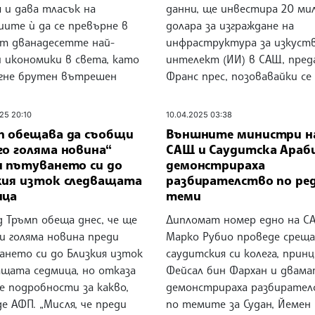
 и дава тласък на
данни, ще инвестира 20 ми
иите ѝ да се превърне в
долара за изграждане на
от дванадесетте най-
инфраструктура за изкуст
и икономики в света, като
интелект (ИИ) в САЩ, пред
гне брутен вътрешен
Франс прес, позовавайки се
25 20:10
10.04.2025 03:38
п обещава да съобщи
Външните министри н
го голяма новина“
САЩ и Саудитска Араб
и пътуването си до
демонстрираха
кия изток следващата
разбирателство по ре
ица
теми
 Тръмп обеща днес, че ще
Дипломат номер едно на С
и голяма новина преди
Марко Рубио проведе среща
ането си до Близкия изток
саудитския си колега, принц
ащата седмица, но отказа
Фейсал бин Фархан и двам
е подробности за какво,
демонстрираха разбирател
е АФП. „Мисля, че преди
по темите за Судан, Йемен 