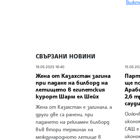
Вижте
СВЪРЗАНИ НОВИНИ
19.05.2025 16:40
15.05.20
Жена от Казахстан загина
Парт
при падане на билборд на
ще п
летището в египетския
Араб
курорт Шарм ел Шейх
2,6 т
сауд
Жена от Казахстан е загинала, а
Сключ
други две са ранени, при
иконо
падането на рекламен билборд
САЩ е
във втори терминал на
иконо
международното летище в