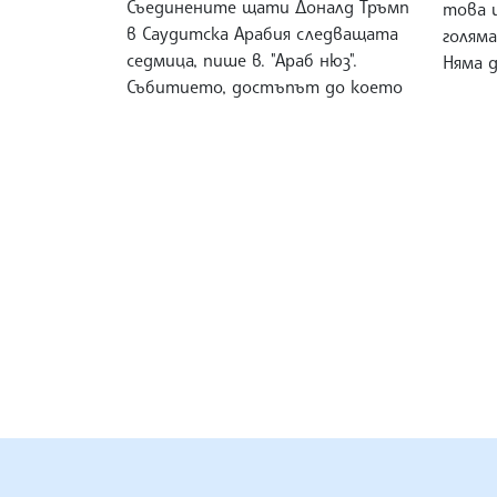
Съединените щати Доналд Тръмп
това 
в Саудитска Арабия следващата
голяма
седмица, пише в. "Араб нюз".
Няма 
Събитието, достъпът до което
БЪЛГАРСКА ТЕЛЕГРАФНА АГ