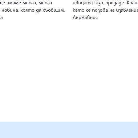
ще имаме много, много
ивицата Газа, предаде Франс
 новина, която да съобщим.
като се позова на изявлени
да
Държавния
ЕНЦИЯ