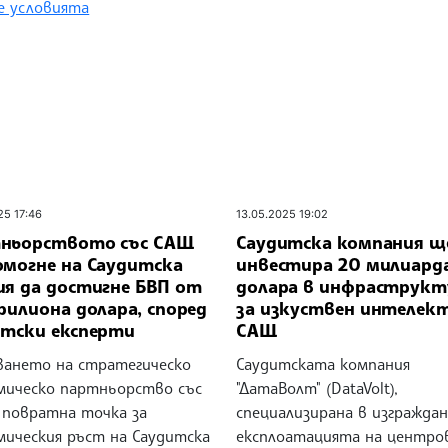
 условията
25 17:46
13.05.2025 19:02
ньорството със САЩ
Саудитска компания щ
омогне на Саудитска
инвестира 20 милиард
ия да достигне БВП от
долара в инфраструкт
рилиона долара, според
за изкуствен интелект
итски експерти
САЩ
ването на стратегическо
Саудитската компания
мическо партньорство със
"ДатаВолт" (DataVolt),
 повратна точка за
специализирана в изгражда
мическия ръст на Саудитска
експлоатацията на центров