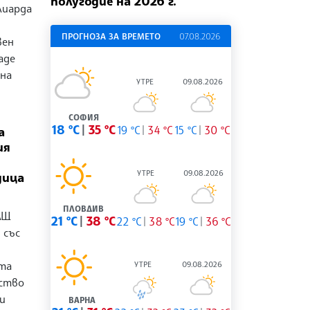
полугодие на 2026 г.
лиарда
ПРОГНОЗА ЗА ВРЕМЕТО
07.08.2026
вен
аде
 на
УТРЕ
09.08.2026
СОФИЯ
18 °C
35 °C
19 °C
34 °C
15 °C
30 °C
а
ия
УТРЕ
09.08.2026
дица
ПЛОВДИВ
АЩ
21 °C
38 °C
22 °C
38 °C
19 °C
36 °C
 със
ата
УТРЕ
09.08.2026
ство
и
ВАРНА