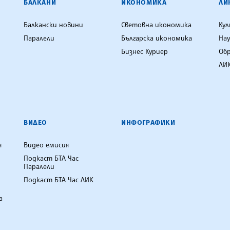
БАЛКАНИ
ИКОНОМИКА
ЛИ
Балкански новини
Световна икономика
Ку
Паралели
Българска икономика
Нау
Бизнес Куриер
Об
ЛИК
ВИДЕО
ИНФОГРАФИКИ
я
Видео емисия
Подкаст БТА Час
Паралели
Подкаст БТА Час ЛИК
а