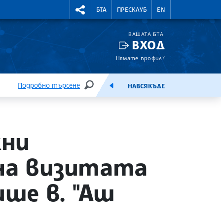
УТНИ КУРСОВЕ
RIGHTMENU.SOCIAL
БТА
ПРЕСКЛУБ
EN
ВАШАТА БТА
ВХОД
Нямате профил?
Подробно търсене
НАВСЯКЪДЕ
ТЪРСЕНЕ
ЕМИСИЯ
жни
 на визитата
ише в. "Аш