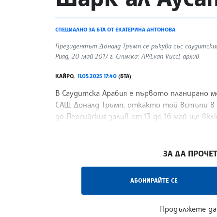
СПЕЦИАЛНО ЗА БТА ОТ ЕКАТЕРИНА АНТОНОВА
Президентът Доналд Тръмп се ръкува със саудитския
Рияд, 20 май 2017 г. Снимка: AP/Evan Vucci, архив
КАЙРО,
11.05.2025 17:40
(БТА)
В Саудитска Арабия е първото планирано 
САЩ Доналд Тръмп, откакто той встъпи в
до Персийския залив от 13 до 16 май ще вк
емирства
/ИЦ/
ЗА ДА ПРОЧЕТ
АБОНИРАЙТЕ СЕ
Продължете да