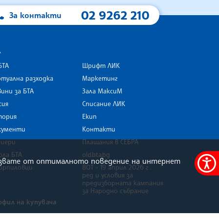
02 9262 210
За контакти
А
БТА
Шрифт ЛИК
туална разходка
Маркетинг
ини за БТА
Зала МаксиМ
rk
сия
Списание ЛИК
тория
Екип
кументи
Контакти
риери
Плащания в СЕБРА
ола БТА
old.bta.bg
олзвате от оптималното поведение на интернет
орпиловци
ВОТ - 19 април 2026 г .
Меню
ред и условия за
за
предизборната кампания
за Народно събрание
достъ
офил на купувача