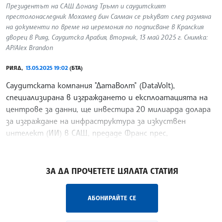
Президентът на САЩ Доналд Тръмп и саудитският
престолонаследник Мохамед бин Салман се ръкуват след размяна
на документи по време на церемония по подписване в Кралския
дворец в Рияд, Саудитска Арабия, вторник, 13 май 2025 г. Снимка:
AP/Alex Brandon
РИЯД,
13.05.2025 19:02
(БТА)
Саудитската компания "ДатаВолт" (DataVolt),
специализирана в изграждането и експлоатацията на
центрове за данни, ще инвестира 20 милиарда долара
за изграждане на инфраструктура за изкуствен
интелект (ИИ) в САЩ, предаде Франс прес,
позовавайки се на
/ЕС/
ЗА ДА ПРОЧЕТЕТЕ ЦЯЛАТА СТАТИЯ
АБОНИРАЙТЕ СЕ