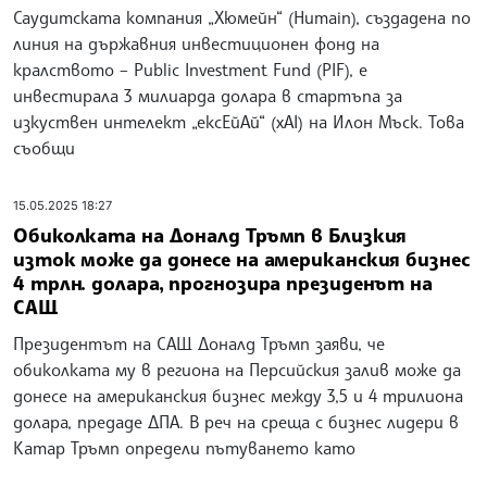
Саудитската компания „Хюмейн“ (Humain), създадена по
линия на държавния инвестиционен фонд на
кралството – Public Investment Fund (PIF), е
инвестирала 3 милиарда долара в стартъпа за
изкуствен интелект „ексЕйАй“ (xAI) на Илон Мъск. Това
съобщи
15.05.2025 18:27
Обиколката на Доналд Тръмп в Близкия
изток може да донесе на американския бизнес
4 трлн. долара, прогнозира президенът на
САЩ
Президентът на САЩ Доналд Тръмп заяви, че
обиколката му в региона на Персийския залив може да
донесе на американския бизнес между 3,5 и 4 трилиона
долара, предаде ДПА. В реч на среща с бизнес лидери в
Катар Тръмп определи пътуването като