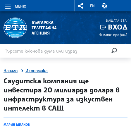
RIGHTMENU.SOCIAL
ВАЛУТНИ КУР
EN
МЕНЮ
ВАШАТА БТА
БЪЛГАРСКА
ВХОД
ТЕЛЕГРАФНА
АГЕНЦИЯ
Нямате профил?
Въведете ключова дума или израз
Търсене
ТЪРСЕН
Начало
Икономика
site.bta
Саудитска компания ще
инвестира 20 милиарда долара в
инфраструктура за изкуствен
интелект в САЩ
МАРИН МИЛКОВ