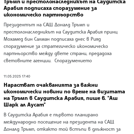
Тръмп и престолонаследникът на Саудитска
Арабия подписаха споразумение за
икономическо партньорство
Президентът на САЩ Доналд Тръмп и
престолонаследникът на Саудитска Арабия принц
Мохамед бин Салман подписаха днес в Рияд
споразумение за стратегическо икономическо
партньорство между двете страни, предадоха
световните агенции. Споразумението
11.05.2025 17:40
Нарастват очакванията за важни
икономически новини по време на визитата
на Тръмп в Саудитска Арабия, пише в. "Аш
Шарк ал Аусат"
В Саудитска Арабия е първото планирано
международно посещение на президента на САЩ
Доналд Тръмп, откакто той встъпи в длъжност за