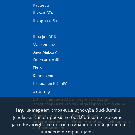
Кариери
Школа БТА
Шкорпиловци
Шрифт ЛИК
Маркетинг
Зала МаксиМ
Списание ЛИК
Екип
Контакти
Плащания в СЕБРА
old.bta.bg
ВОТ - 19 април 2026 г . ред и условия за
предизборната кампания за Народно събрание
Тази интернет страница използва бисквитки
Карта на сайта
Политика за
(cookies). Като приемете бисквитките, можете
поверителност
Общи условия
Декларация
да се възползвате от оптималното поведение на
за достъпност
интернет страницата.