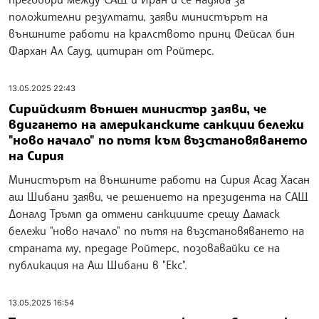
положителни резултати, заяви министърът на
външните работи на кралството принц Фейсал бин
Фархан Ал Сауд, цитиран от Ройтерс.
13.05.2025 22:43
Сирийският външен министър заяви, че
вдигането на американските санкции бележи
"ново начало" по пътя към възстановяването
на Сирия
Министърът на външните работи на Сирия Асад Хасан
аш Шибани заяви, че решението на президента на САЩ
Доналд Тръмп да отмени санкциите срещу Дамаск
бележи "ново начало" по пътя на възстановяването на
страната му, предаде Ройтерс, позовавайки се на
публикация на Аш Шибани в "Екс".
13.05.2025 16:54