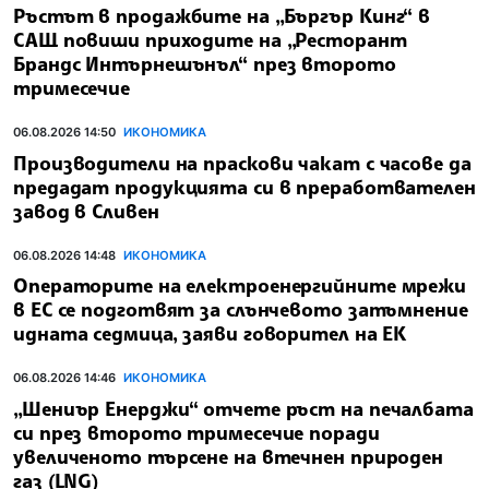
Ръстът в продажбите на „Бъргър Кинг“ в
САЩ повиши приходите на „Ресторант
Брандс Интърнешънъл“ през второто
тримесечие
06.08.2026 14:50
ИКОНОМИКА
Производители на праскови чакат с часове да
предадат продукцията си в преработвателен
завод в Сливен
06.08.2026 14:48
ИКОНОМИКА
Операторите на електроенергийните мрежи
в ЕС се подготвят за слънчевото затъмнение
идната седмица, заяви говорител на ЕК
06.08.2026 14:46
ИКОНОМИКА
„Шениър Енерджи“ отчете ръст на печалбата
си през второто тримесечие поради
увеличеното търсене на втечнен природен
газ (LNG)