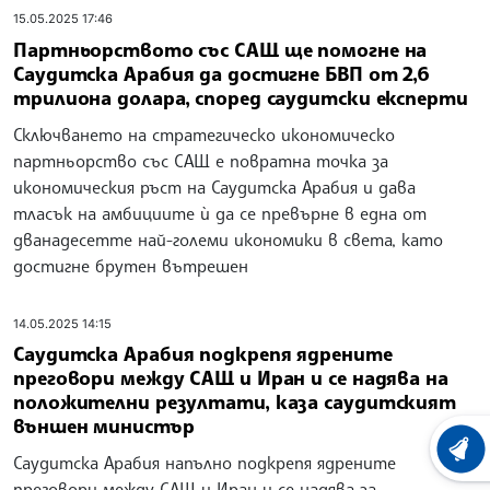
15.05.2025 17:46
Партньорството със САЩ ще помогне на
Саудитска Арабия да достигне БВП от 2,6
трилиона долара, според саудитски експерти
Сключването на стратегическо икономическо
партньорство със САЩ е повратна точка за
икономическия ръст на Саудитска Арабия и дава
тласък на амбициите ѝ да се превърне в една от
дванадесетте най-големи икономики в света, като
достигне брутен вътрешен
14.05.2025 14:15
Саудитска Арабия подкрепя ядрените
преговори между САЩ и Иран и се надява на
положителни резултати, каза саудитският
външен министър
ХРОНО
Саудитска Арабия напълно подкрепя ядрените
преговори между САЩ и Иран и се надява за