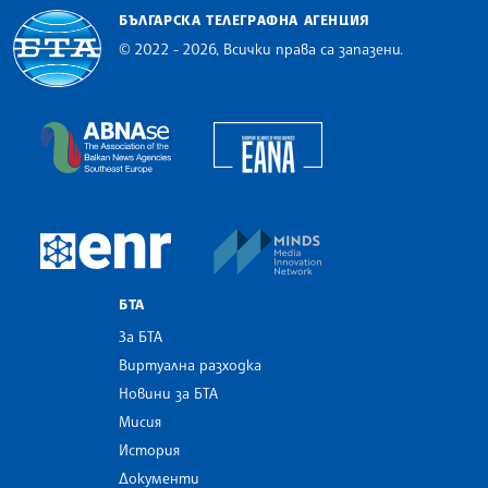
БЪЛГАРСКА ТЕЛЕГРАФНА АГЕНЦИЯ
© 2022 - 2026, Всички права са запазени.
Българска телеграфна агенция
European Alliance of N
The Assocoation of the Balkan News Agencies S
MINDS Media Innovatio
European Newsroom
БТА
За БТА
Виртуална разходка
Новини за БТА
Мисия
История
Документи