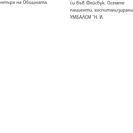
ентъра на Общината.
си във Фейсбук. Осемте
пациенти, хоспитализирани
УМБАЛСМ "Н. И.