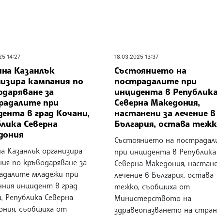
25 14:27
18.03.2025 13:37
на Казанлък
Състоянието на
низира кампания по
пострадалите при
одаряване за
инцидента в Републик
радалите при
Северна Македония,
ента в град Кочани,
настанени за лечение в
блика Северна
България, остава тежк
дония
Състоянието на пострадал
а Казанлък организира
при инцидента в Република
ия по кръводаряване за
Северна Македония, настане
адалите младежи при
лечение в България, остава
чния инцидент в град
тежко, съобщиха от
, Република Северна
Министерството на
ония, съобщиха от
здравеопазването на стра