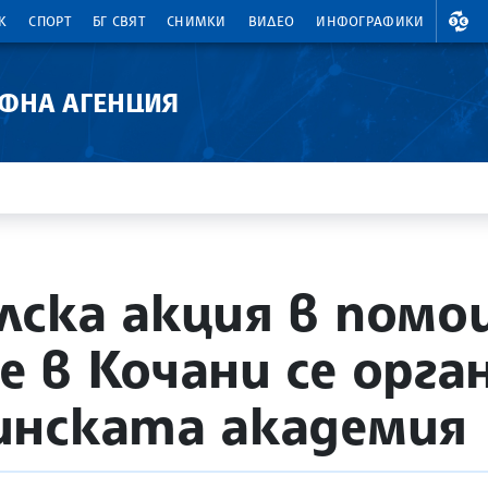
ВАЛ
К
СПОРТ
БГ СВЯТ
СНИМКИ
ВИДЕО
ИНФОГРАФИКИ
АФНА АГЕНЦИЯ
ска акция в помо
 в Кочани се орга
инската академия