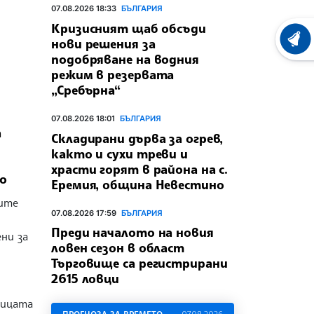
07.08.2026 18:33
БЪЛГАРИЯ
Кризисният щаб обсъди
нови решения за
ХРОНО
подобряване на водния
режим в резервата
„Сребърна“
07.08.2026 18:01
БЪЛГАРИЯ
а
Складирани дърва за огрев,
както и сухи треви и
храсти горят в района на с.
о
Еремия, община Невестино
ите
07.08.2026 17:59
БЪЛГАРИЯ
Преди началото на новия
ни за
ловен сезон в област
Търговище са регистрирани
2615 ловци
ницата