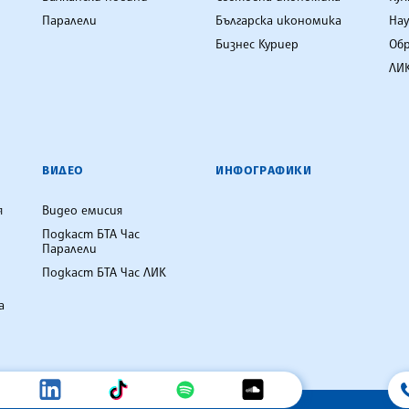
Паралели
Българска икономика
Нау
Бизнес Куриер
Об
ЛИК
ВИДЕО
ИНФОГРАФИКИ
я
Видео емисия
Подкаст БТА Час
Паралели
Подкаст БТА Час ЛИК
а