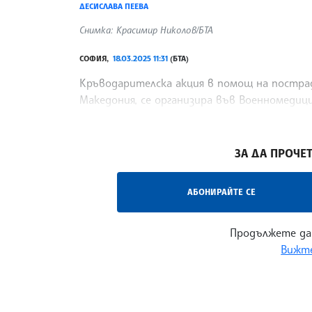
ДЕСИСЛАВА ПЕЕВА
Снимка: Красимир Николов/БТА
СОФИЯ,
18.03.2025 11:31
(БТА)
Кръводарителска акция в помощ на пострад
Македония, се организира във Военномедиц
лечебното заведение в профила си във Фей
/АБ/
ЗА ДА ПРОЧЕТ
АБОНИРАЙТЕ СЕ
Продължете да
Вижте