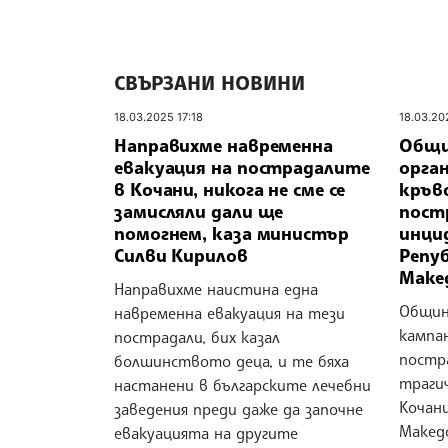
СВЪРЗАНИ НОВИНИ
18.03.2025 17:18
18.03.20
Направихме навременна
Общи
евакуация на пострадалите
орга
в Кочани, никога не сме се
кръв
замисляли дали ще
пост
помогнем, каза министър
инцид
Силви Кирилов
Репу
Маке
Направихме наистина една
Общин
навременна евакуация на тези
кампан
пострадали, бих казал
постр
болшинството деца, и те бяха
траги
настанени в българските лечебни
Кочани
заведения преди даже да започне
Макед
евакуацията на другите