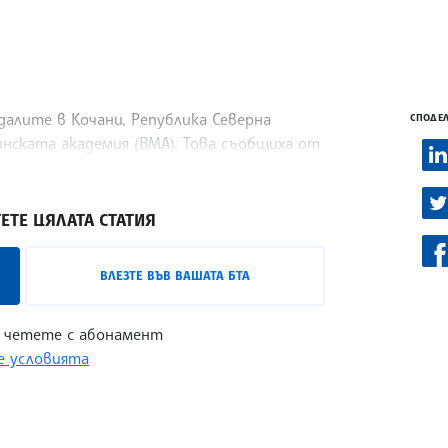
алите в Кочани, Република Северна
СПОДЕЛ
инската академия (ВМА). Това съобщиха от
сбук.
ЕТЕ ЦЯЛАТА СТАТИЯ
ВЛЕЗТЕ ВЪВ ВАШАТА БТА
 четете с абонамент
 условията