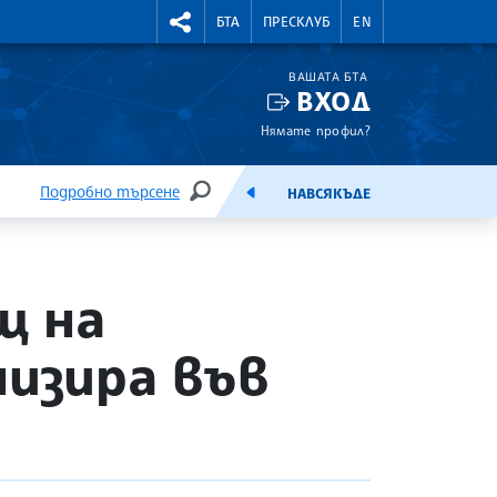
УТНИ КУРСОВЕ
RIGHTMENU.SOCIAL
БТА
ПРЕСКЛУБ
EN
ВАШАТА БТА
ВХОД
Нямате профил?
Подробно търсене
НАВСЯКЪДЕ
ТЪРСЕНЕ
ЕМИСИЯ
щ на
низира във