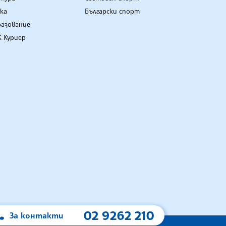
ка
Български спорт
разование
 Куриер
02 9262 210
За контакти